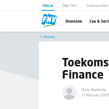
FNV.nl
Mijn FNV
Kaderportaal
Diensten
Cao & Sect
Nieuws
Toekoms
Finance
Door Redactie
11 februari 2019