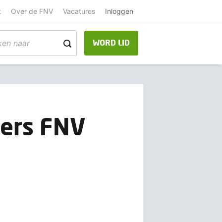
t
Over de FNV
Vacatures
Inloggen
WORD LID
mers FNV