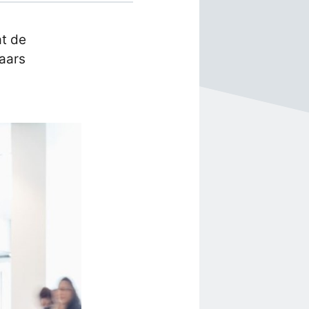
at de
aars