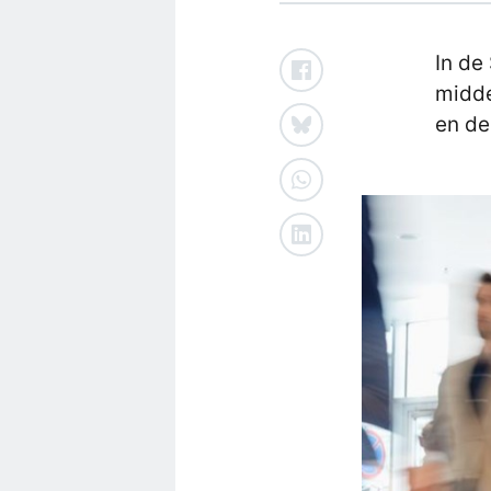
In de
midde
en de