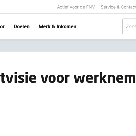
Actief voor de FNV
Service & Contac
or
Doelen
Werk & Inkomen
tvisie voor werkne