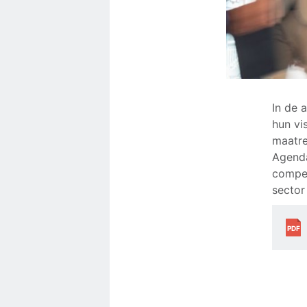
In de 
hun vi
maatre
Agenda
compet
sector
PDF