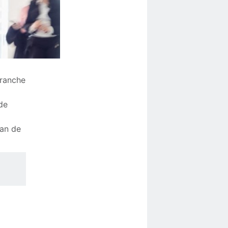
branche
de
van de