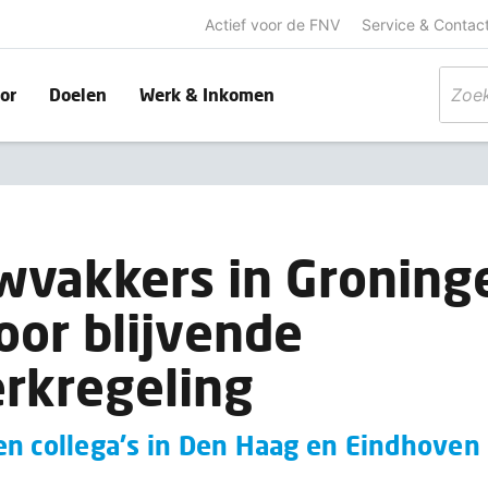
Actief voor de FNV
Service & Contac
or
Doelen
Werk & Inkomen
wvakkers in Groning
oor blijvende
rkregeling
en collega's in Den Haag en Eindhoven