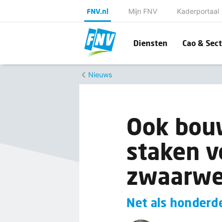
FNV.nl
Mijn FNV
Kaderportaal
Diensten
Cao & Sect
Nieuws
Ook bou
staken v
zwaarwe
Net als honderd