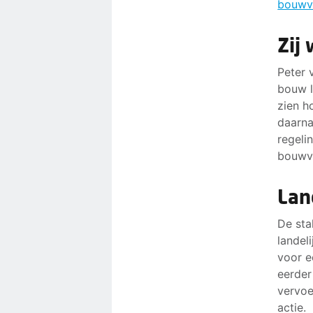
bouwv
Zij
Peter 
bouw l
zien h
daarna
regeli
bouwva
Lan
De sta
landel
voor e
eerder
vervoe
actie.