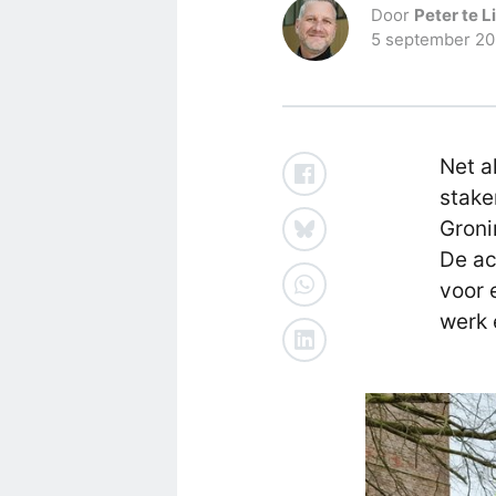
Door
Peter te L
5 september 2
Net a
stake
Groni
De ac
voor 
werk 