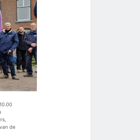
10.00
b
rs,
 van de