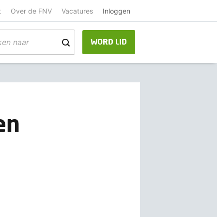
t
Over de FNV
Vacatures
Inloggen
WORD LID
en