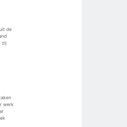
uit de
land
 zij
taken
r werk
ar
eek