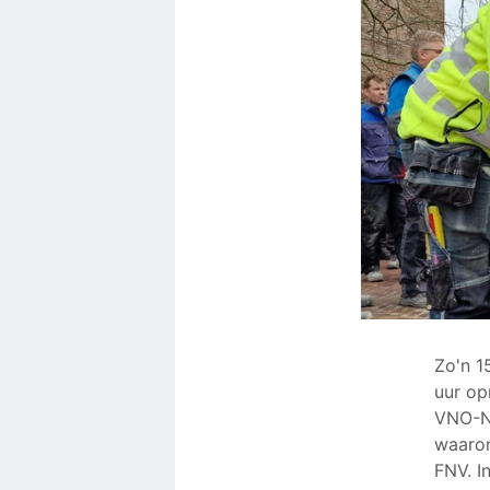
Zo'n 1
uur op
VNO-NC
waaron
FNV. I