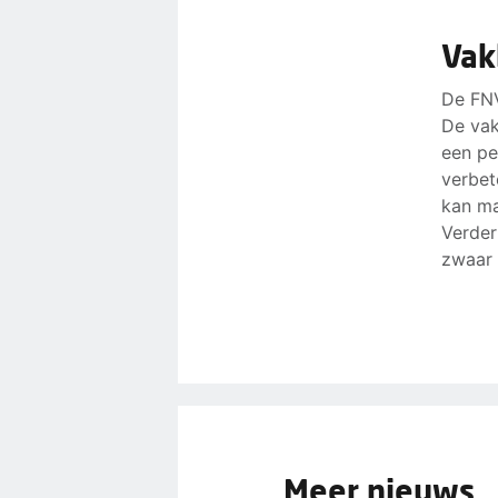
Vak
De F
De vak
een pe
verbet
kan ma
Verder
zwaar 
Meer nieuws