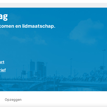
ag
inkomen en lidmaatschap.
urt
ief
Opzeggen