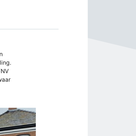
n
ing.
 FNV
waar