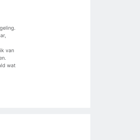
eling.
ar,
ik van
en.
ald wat