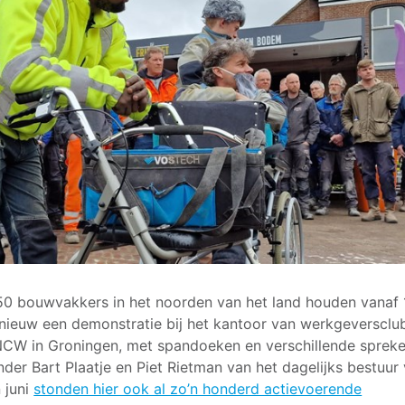
50 bouwvakkers in het noorden van het land houden vanaf 
nieuw een demonstratie bij het kantoor van werkgeversclu
W in Groningen, met spandoeken en verschillende spreke
der Bart Plaatje en Piet Rietman van het dagelijks bestuur
n juni
stonden hier ook al zo’n honderd actievoerende