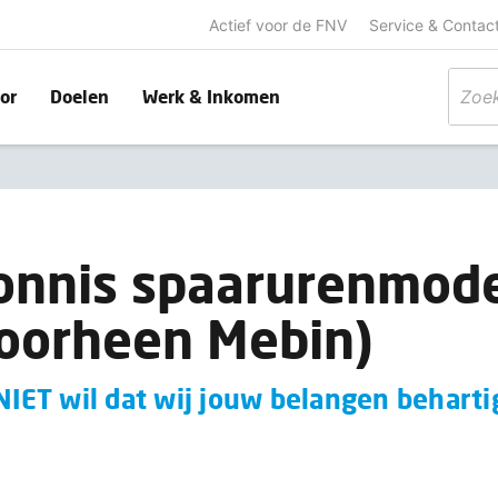
Actief voor de FNV
Service & Contac
or
Doelen
Werk & Inkomen
onnis spaarurenmod
oorheen Mebin)
 NIET wil dat wij jouw belangen behart