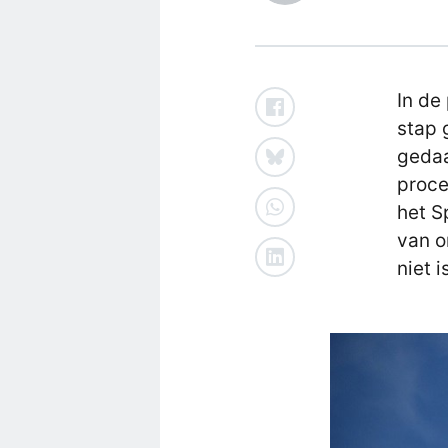
In de
stap 
gedaa
proce
het S
van o
niet 