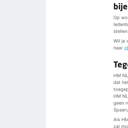
bij
Op wo
ledenb
stelle
Wil je
naar
c
Teg
HM NL 
dat he
toegep
HM NL 
geen r
Spaaru
Als HM
zal mo