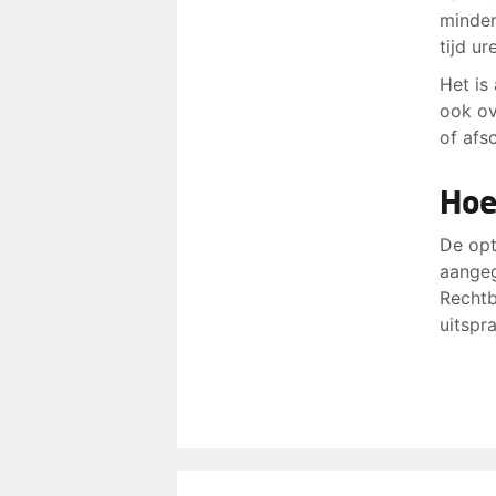
minder
tijd u
Het is
ook ov
of afs
Hoe
De opt
aangeg
Rechtb
uitspr