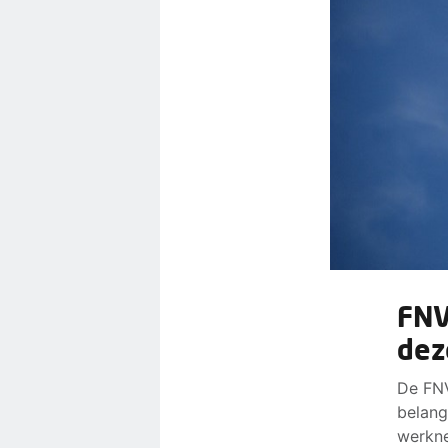
FNV
dez
De FNV
belang
werkne