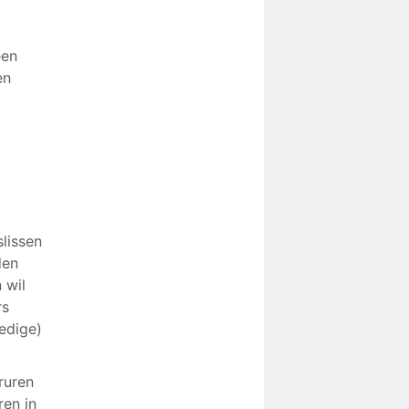
een
en
lissen
den
 wil
rs
ledige)
ruren
ren in