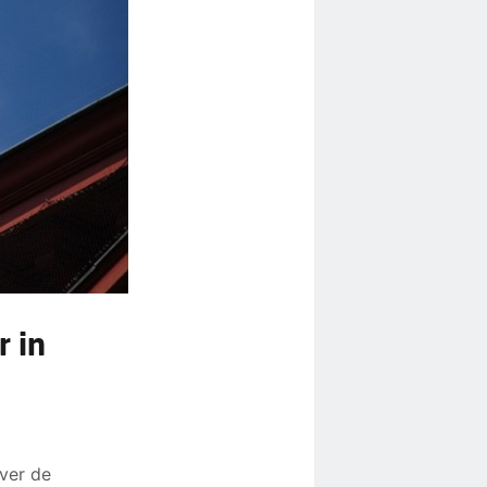
r in
ver de