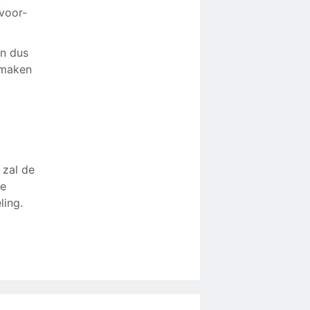
voor-
en dus
 maken
 zal de
ie
ling.