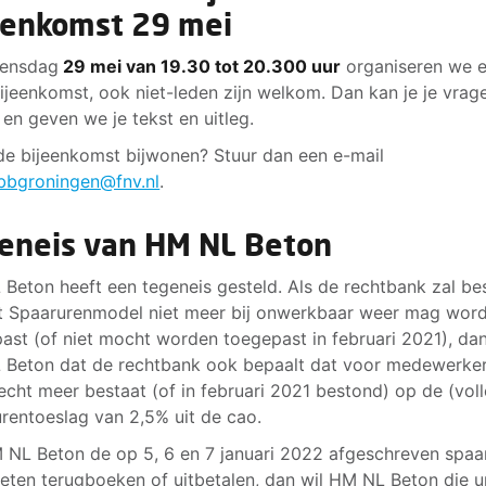
eenkomst 29 mei
ensdag
29 mei van 19.30 tot 20.300 uur
organiseren we 
ijeenkomst, ook niet-leden zijn welkom. Dan kan je je vrag
n en geven we je tekst en uitleg.
 de bijeenkomst bijwonen? Stuur dan een e-mail
bbgroningen@fnv.nl
.
eneis van HM NL Beton
Beton heeft een tegeneis gesteld. Als de rechtbank zal bes
t Spaarurenmodel niet meer bij onwerkbaar weer mag wor
ast (of niet mocht worden toegepast in februari 2021), dan
Beton dat de rechtbank ook bepaalt dat voor medewerke
echt meer bestaat (of in februari 2021 bestond) op de (vol
rentoeslag van 2,5% uit de cao.
 NL Beton de op 5, 6 en 7 januari 2022 afgeschreven spaa
eten terugboeken of uitbetalen, dan wil HM NL Beton die u