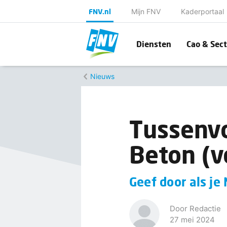
FNV.nl
Mijn FNV
Kaderportaal
Diensten
Cao & Sect
Nieuws
Tussenv
Beton (v
Geef door als je
Door Redactie
27 mei 2024