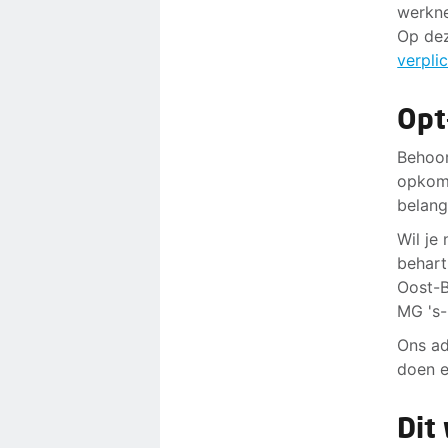
werkne
Op dez
verpli
Opt
Behoor
opkomt
belang
Wil je
behart
Oost-B
MG 's
Ons ad
doen e
Dit