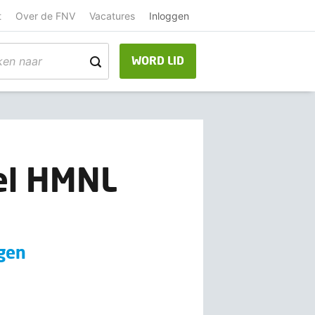
t
Over de FNV
Vacatures
Inloggen
WORD LID
el HMNL
igen