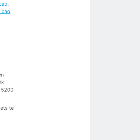
 cao
.
 cao
en
nk
, 5200
ets te