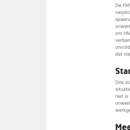
De FNV
verpli
spaaru
onwerk
om HM 
verban
onvold
dat nie
Sta
Ons st
situat
niet i
onwerk
werkg
Mee