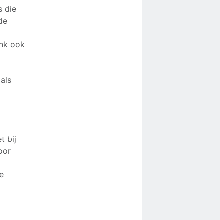
s die
de
ank ook
als
t bij
oor
de