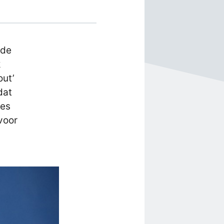
nde
k
out’
dat
ies
voor