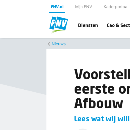
FNV.nl
Mijn FNV
Kaderportaal
Diensten
Cao & Sect
Nieuws
Voorstel
eerste o
Afbouw
Lees wat wij wil