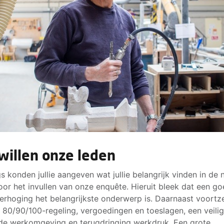
 willen onze leden
s konden jullie aangeven wat jullie belangrijk vinden in de
oor het invullen van onze enquête. Hieruit bleek dat een g
erhoging het belangrijkste onderwerp is. Daarnaast voortz
 80/90/100-regeling, vergoedingen en toeslagen, een veili
e werkomgeving en terugdringing werkdruk. Een grote