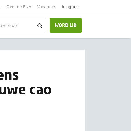
t
Over de FNV
Vacatures
Inloggen
WORD LID
ens
euwe cao