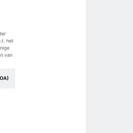
der
t. het
enige
en van
NOA)