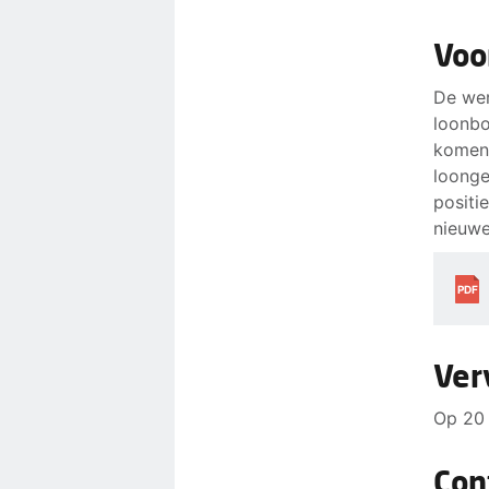
Voo
De wer
loonbod
komen 
loonge
positi
nieuwe
PDF
Ver
Op 20 
Con