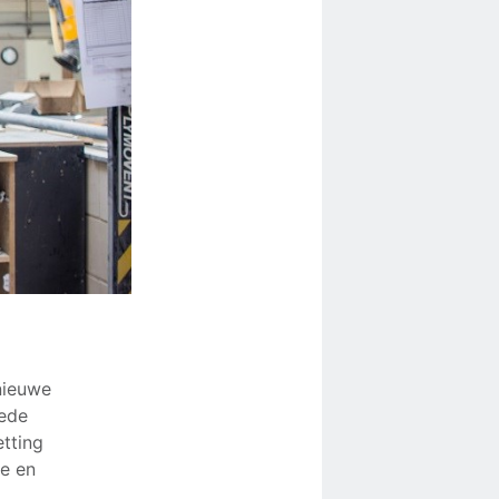
 nieuwe
oede
etting
ge en