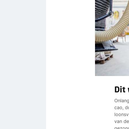
Dit
Onlang
cao, d
loonsv
van de
gezond