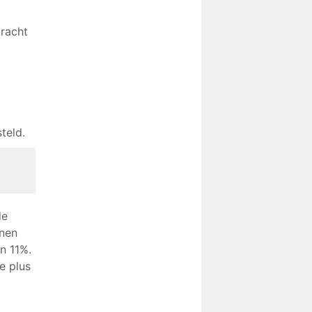
kracht
steld.
de
onen
n 11%.
e plus