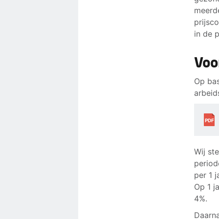
meerde
prijsc
in de
Voo
Op bas
arbeid
PDF
Wij st
period
per 1 
Op 1 j
4%.
Daarna