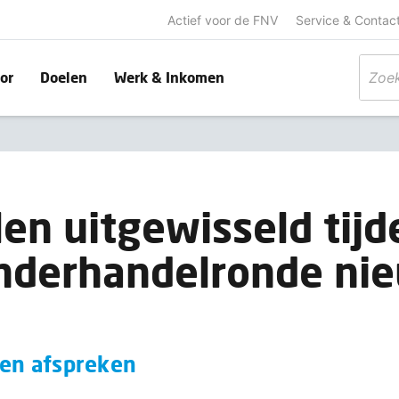
Actief voor de FNV
Service & Contac
or
Doelen
Werk & Inkomen
len uitgewisseld tijd
nderhandelronde ni
len afspreken