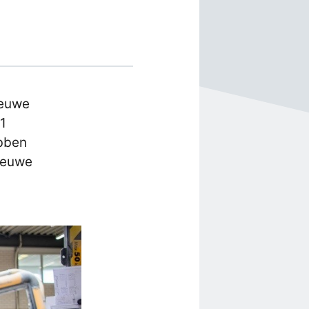
ieuwe
31
ebben
nieuwe