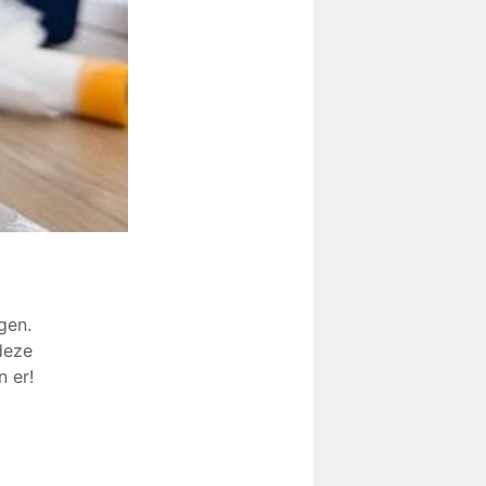
gen.
deze
n er!