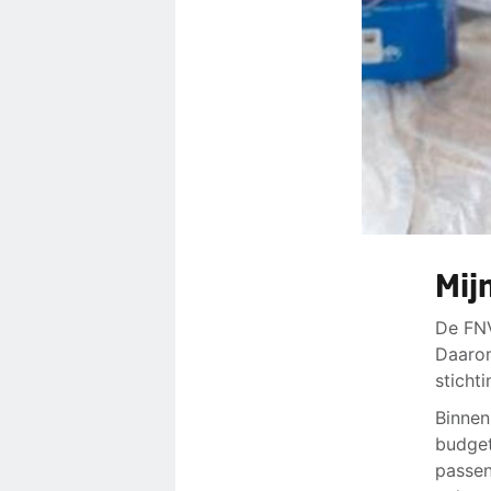
Mij
De FNV
Daarom
sticht
Binnen
budget
passen