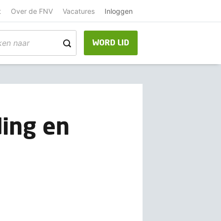
t
Over de FNV
Vacatures
Inloggen
WORD LID
ing en