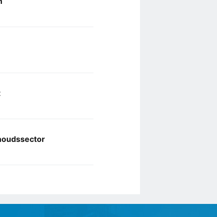
n
t
houdssector