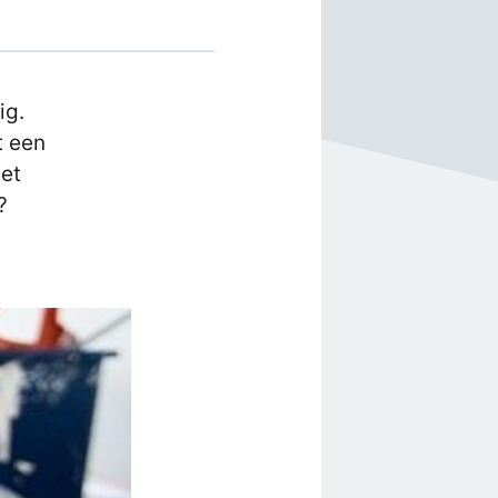
ig.
t een
et
?