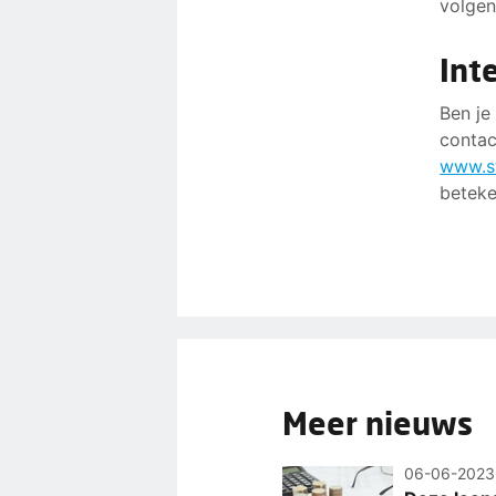
volgen
Int
Ben je
contac
www.st
beteke
Meer nieuws
06-06-2023