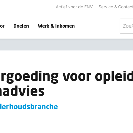
Actief voor de FNV
Service & Contac
or
Doelen
Werk & Inkomen
goeding voor opleid
nadvies
nderhoudsbranche