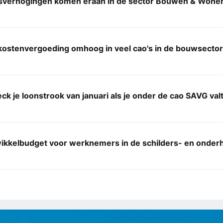
sverhogingen komen eraan in de sector Bouwen & Wone
kostenvergoeding omhoog in veel cao's in de bouwsector
eck je loonstrook van januari als je onder de cao SAVG val
ikkelbudget voor werknemers in de schilders- en onder