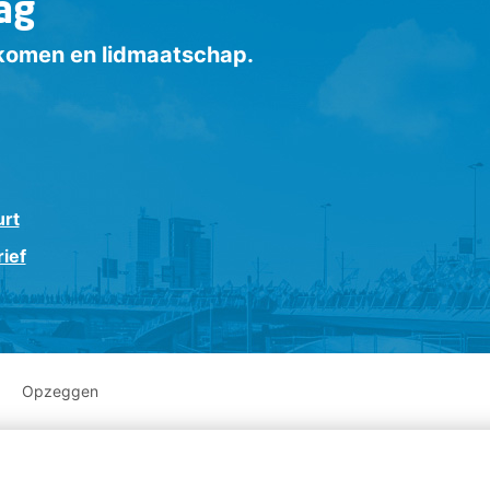
ag
inkomen en lidmaatschap.
urt
ief
Opzeggen