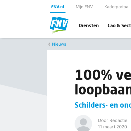
FNV.nl
Mijn FNV
Kaderportaal
Diensten
Cao & Sect
Nieuws
100% ver
loopbaa
Schilders- en o
Door Redactie
11 maart 2020