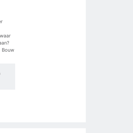
er
 waar
daan?
d Bouw
a