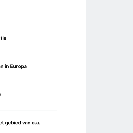
tie
n in Europa
n
t gebied van o.a.