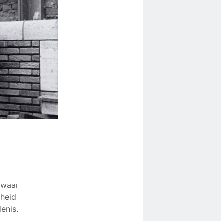
 waar
gheid
enis.