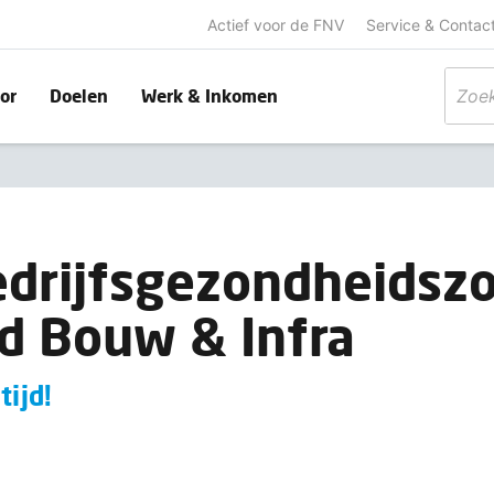
Actief voor de FNV
Service & Contac
or
Doelen
Werk & Inkomen
drijfsgezondheidszo
id Bouw & Infra
tijd!