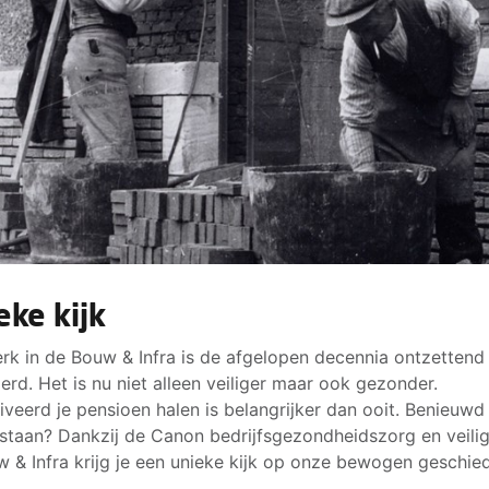
eke kijk
rk in de Bouw & Infra is de afgelopen decennia ontzettend
erd. Het is nu niet alleen veiliger maar ook gezonder.
veerd je pensioen halen is belangrijker dan ooit. Benieuwd
staan? Dankzij de Canon bedrijfsgezondheidszorg en veili
w & Infra krijg je een unieke kijk op onze bewogen geschied