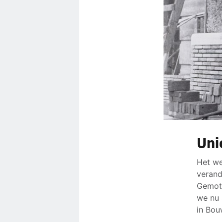
Uni
Het we
verand
Gemoti
we nu 
in Bou