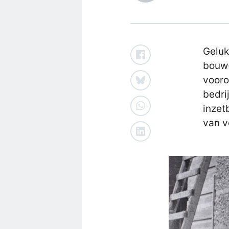
Geluk
bouw-
vooro
bedri
inzet
van v