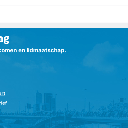
ag
inkomen en lidmaatschap.
urt
ief