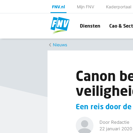
FNV.nl
Mijn FNV
Kaderportaal
Diensten
Cao & Sect
Nieuws
Canon be
veilighe
Een reis door de 
Door Redactie
22 januari 2020