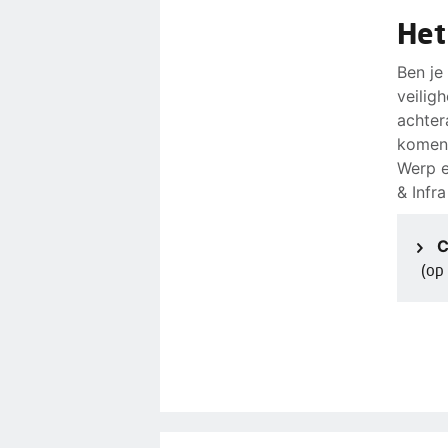
Het
Ben j
veilig
achter
komen 
Werp e
& Infr
C
(op 