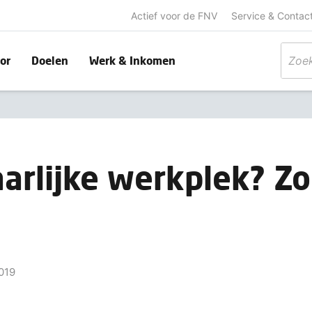
Actief voor de FNV
Service & Contac
or
Doelen
Werk & Inkomen
arlijke werkplek? Zo
019