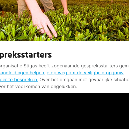
preksstarters
rganisatie Stigas heeft zogenaamde gespreksstarters gem
andleidingen helpen je op weg om de veiligheid op jouw
oer te bespreken.
Over het omgaan met gevaarlijke situatie
over het voorkomen van ongelukken.