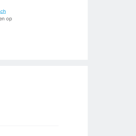
sch
ken op