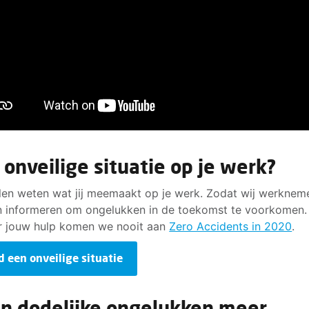
 onveilige situatie op je werk?
len weten wat jij meemaakt op je werk. Zodat wij werknem
 informeren om ongelukken in de toekomst te voorkomen.
 jouw hulp komen we nooit aan
Zero Accidents in 2020
.
d een onveilige situatie
n dodelijke ongelukken meer