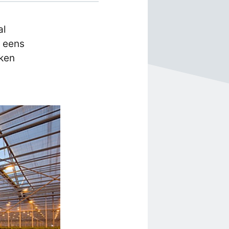
al
l eens
eken