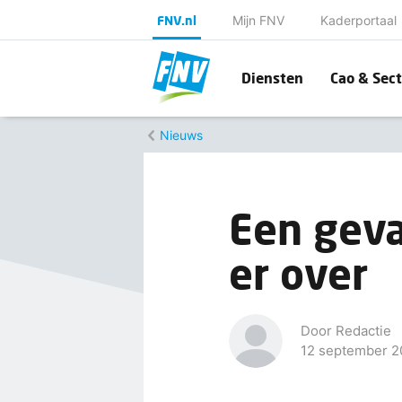
FNV.nl
Mijn FNV
Kaderportaal
Diensten
Cao & Sect
Nieuws
Een geva
er over
Door Redactie
12 september 2