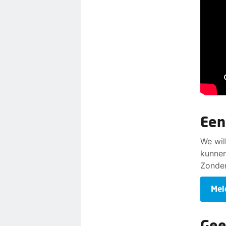
Een
We wil
kunnen
Zonder
Mel
Gee