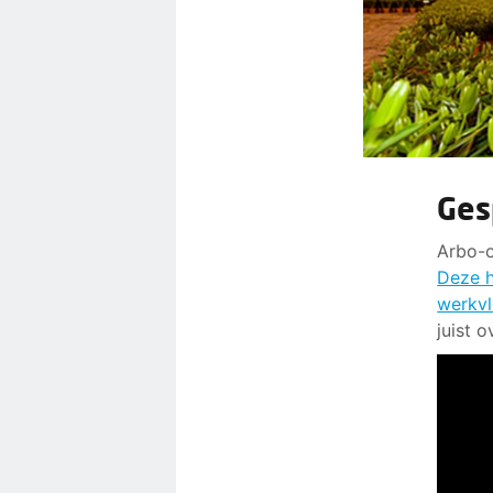
Ges
Arbo-o
Deze h
werkvl
juist 