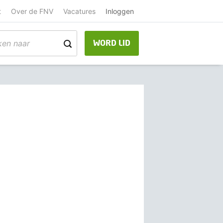
t
Over de FNV
Vacatures
Inloggen
WORD LID