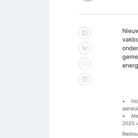
Nieuw
vakbo
onder
gemee
energ
• Hoe 
aanslu
• Met 
2025 
Bestuu