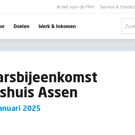
Actief voor de FNV
Service & Contac
or
Doelen
Werk & Inkomen
arsbijeenkomst
shuis Assen
januari 2025