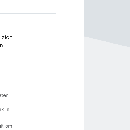
 zich
an
aten
k in
uit om