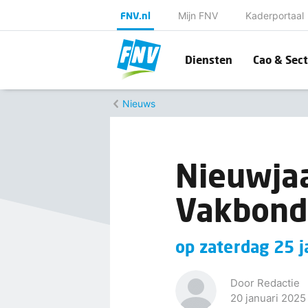
FNV.nl
Mijn FNV
Kaderportaal
Diensten
Cao & Sect
Nieuws
Nieuwja
Vakbond
op zaterdag 25 
Door Redactie
20 januari 2025