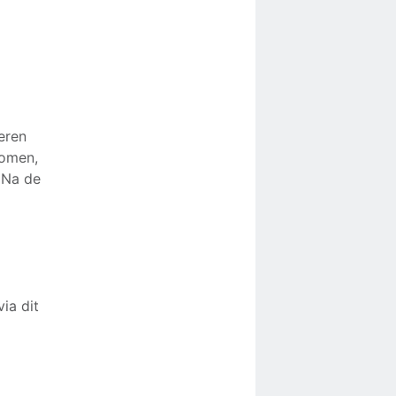
eren
komen,
. Na de
ia dit