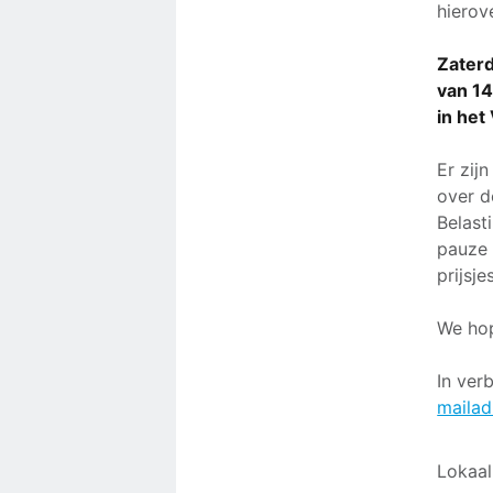
hierov
Zaterd
van 14
in het
Er zij
over d
Belast
pauze 
prijsjes
We hop
In ver
mailad
Lokaal