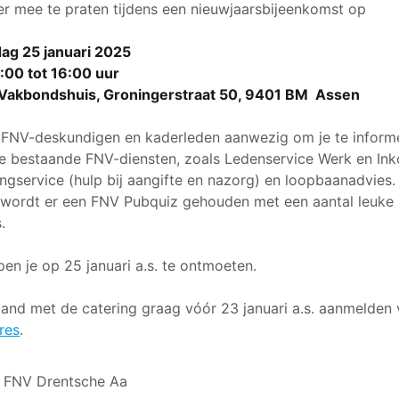
er mee te praten tijdens een nieuwjaarsbijeenkomst op
ag 25 januari 2025
:00 tot 16:00 uur
 Vakbondshuis, Groningerstraat 50, 9401 BM Assen
n FNV-deskundigen en kaderleden aanwezig om je te inform
e bestaande FNV-diensten, zoals Ledenservice Werk en In
ingservice (hulp bij aangifte en nazorg) en loopbaanadvies
wordt er een FNV Pubquiz gehouden met een aantal leuke
.
en je op 25 januari a.s. te ontmoeten.
band met de catering graag vóór 23 januari a.s. aanmelden v
res
.
 FNV Drentsche Aa