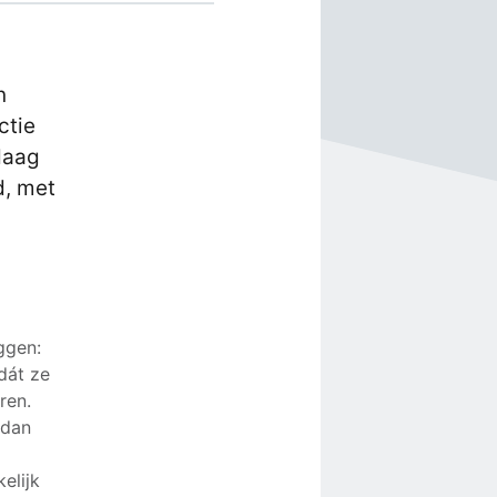
n
ctie
daag
d, met
ggen:
dát ze
ren.
 dan
elijk