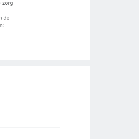
e zorg
n de
.’