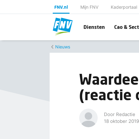
FNV.nl
Mijn FNV
Kaderportaal
Diensten
Cao & Sect
Nieuws
Waardeer
(reactie
Door Redactie
18 oktober 2019