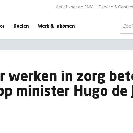
Actief voor de FNV
Service & Contac
or
Doelen
Werk & Inkomen
 werken in zorg bet
 op minister Hugo de