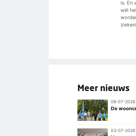
is. En
wél he
worden
zieken
Meer nieuws
08-07-2026
De wooncri
03-07-2026