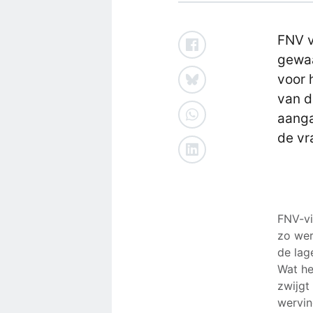
FNV v
gewaa
voor 
van d
aanga
de vr
FNV-vi
zo wer
de lag
Wat he
zwijgt
wervin