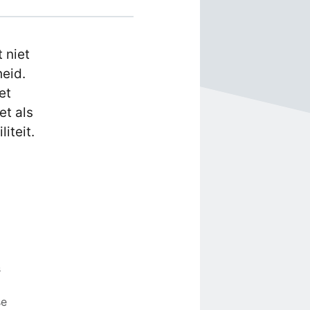
 niet
eid.
et
et als
iteit.
s
se