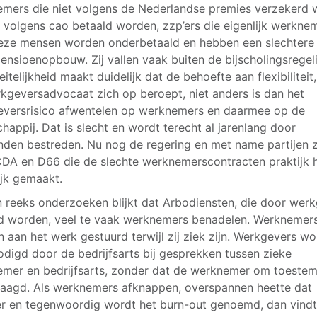
mers die niet volgens de Nederlandse premies verzekerd
t volgens cao betaald worden, zzp’ers die eigenlijk werkne
Deze mensen worden onderbetaald en hebben een slechtere
ensioenopbouw. Zij vallen vaak buiten de bijscholingsregel
eitelijkheid maakt duidelijk dat de behoefte aan flexibiliteit
kgeversadvocaat zich op beroept, niet anders is dan het
versrisico afwentelen op werknemers en daarmee op de
happij. Dat is slecht en wordt terecht al jarenlang door
den bestreden. Nu nog de regering en met name partijen 
DA en D66 die de slechte werknemerscontracten praktijk
jk gemaakt.
n reeks onderzoeken blijkt dat Arbodiensten, die door wer
d worden, veel te vaak werknemers benadelen. Werknemer
 aan het werk gestuurd terwijl zij ziek zijn. Werkgevers w
odigd door de bedrijfsarts bij gesprekken tussen zieke
mer en bedrijfsarts, zonder dat de werknemer om toeste
raagd. Als werknemers afknappen, overspannen heette dat
r en tegenwoordig wordt het burn-out genoemd, dan vindt