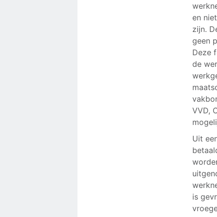
werkne
en nie
zijn. 
geen p
Deze f
de wer
werkge
maatsc
vakbon
VVD, C
mogeli
Uit ee
betaal
worden
uitgen
werkne
is gev
vroege