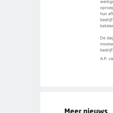
werkge
oproep
hun af
bedrij
betale
De dag
moeten
bedrij
A.P. v
Meer nieuws