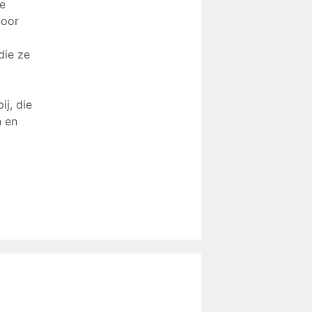
te
door
die ze
j, die
n en