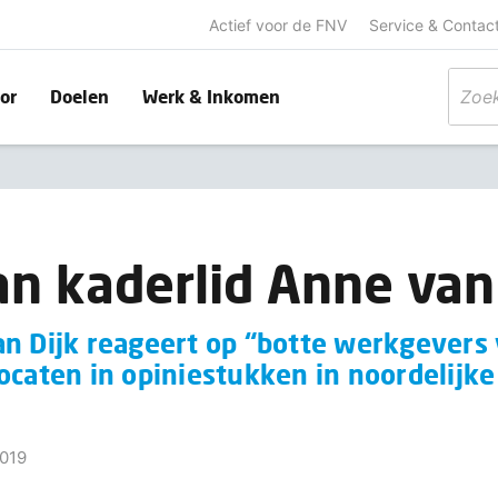
Actief voor de FNV
Service & Contac
or
Doelen
Werk & Inkomen
an kaderlid Anne van
an Dijk reageert op “botte werkgevers
ocaten in opiniestukken in noordelijk
019