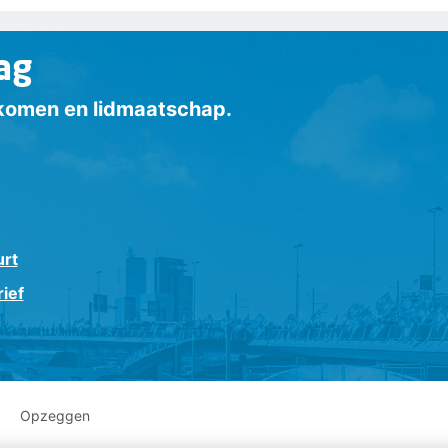
ag
inkomen en lidmaatschap.
urt
ief
Opzeggen