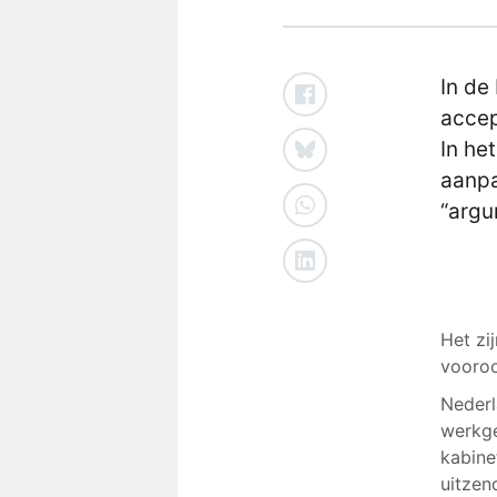
In de
accep
In he
aanpa
“argu
Het zi
vooroo
Nederl
werkge
kabine
uitzen