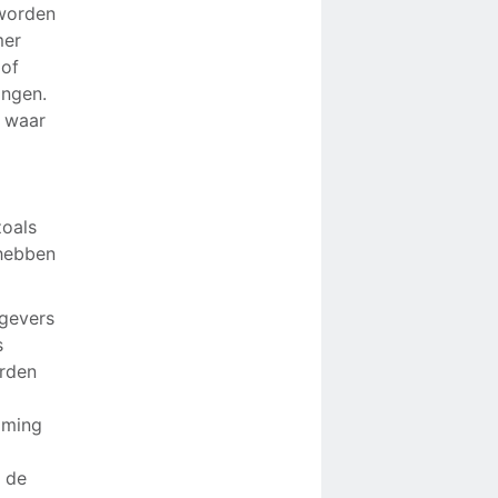
 worden
mer
 of
ingen.
, waar
zoals
 hebben
kgevers
s
orden
mming
 de