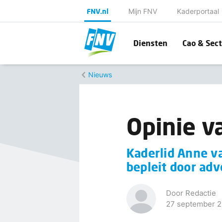
FNV.nl
Mijn FNV
Kaderportaal
Diensten
Cao & Sect
Nieuws
Opinie v
Kaderlid Anne v
bepleit door adv
Door Redactie
27 september 2