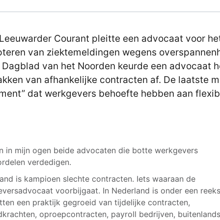
 Leeuwarder Courant pleitte een advocaat voor het
teren van ziektemeldingen wegens overspannenh
t Dagblad van het Noorden keurde een advocaat h
kken van afhankelijke contracten af. De laatste m
ment” dat werkgevers behoefte hebben aan flexibil
jn in mijn ogen beide advocaten die botte werkgevers
rdelen verdedigen.
and is kampioen slechte contracten. Iets waaraan de
versadvocaat voorbijgaat. In Nederland is onder een reek
tten een praktijk gegroeid van tijdelijke contracten,
dkrachten, oproepcontracten, payroll bedrijven, buitenland