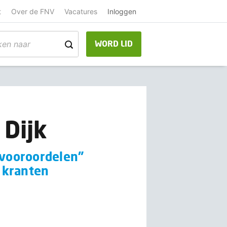
t
Over de FNV
Vacatures
Inloggen
WORD LID
 Dijk
 vooroordelen”
e kranten