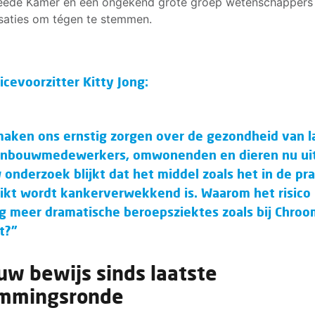
eede Kamer en een ongekend grote groep wetenschappers
saties om tégen te stemmen.
icevoorzitter Kitty Jong:
aken ons ernstig zorgen over de gezondheid van l
inbouwmedewerkers, omwonenden en dieren nu ui
 onderzoek blijkt dat het middel zoals het in de pra
ikt wordt kankerverwekkend is. Waarom het risico
g meer dramatische beroepsziektes zoals bij Chroo
t?”
uw bewijs sinds laatste
mmingsronde