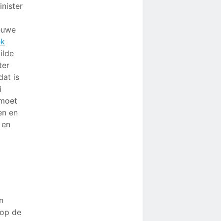
inister
euwe
ek
ilde
ter
at is
i
 moet
en en
 en
n
 op de