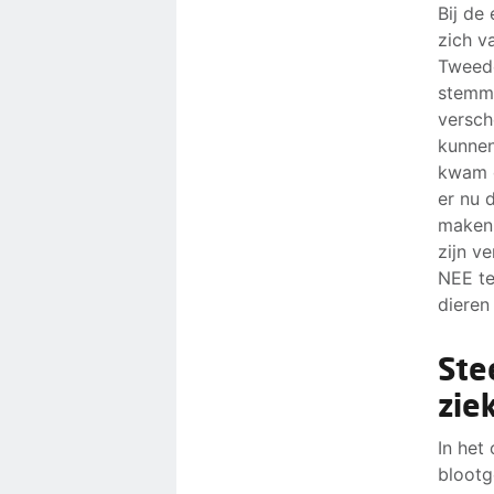
Bij de
zich v
Tweede
stemmi
versch
kunnen
kwam d
er nu 
maken 
zijn v
NEE te
dieren
Ste
zie
In het
blootg