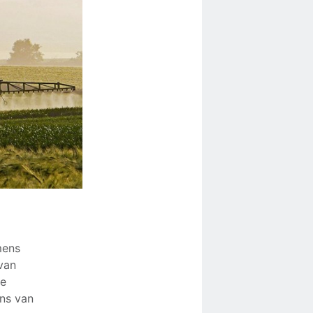
mens
van
de
ens van