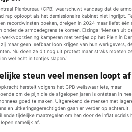
ntraal Planbureau (CPB) waarschuwt vandaag dat de armo
nd rap oploopt als het demissionaire kabinet niet ingrijpt. Te
ven recordwinsten boeken, dreigen in 2024 maar liefst één 
 onder de armoedegrens te komen. Elzinga: ‘Mensen uit d
e werkvoorziening kamperen met tentjes op het Plein in D
zij maar geen leefbaar loon krijgen van hun werkgevers, d
ten. Nu doen ze dit nog uit protest maar straks moeten z
ien wel echt in tentjes slapen.’
delijke steun veel mensen loopt af
pkracht herstelt volgens het CPB weliswaar iets, maar
oende om de pijn die de afgelopen jaren is ontstaan in heel
onnees goed te maken. Uitgerekend de mensen met lager
ns en uitkeringsgerechtigden gaan er verder op achteruit.
illende tijdelijke maatregelen om hen door de inflatiecrisis 
 lopen namelijk af.