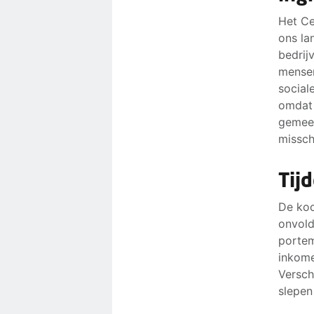
Het Ce
ons la
bedrij
mensen
social
omdat 
gemeen
missch
Tij
De koo
onvold
portem
inkome
Versch
slepen