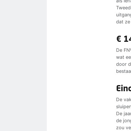
als Ier
Tweede
uitgan
dat ze
€ 1
De FNV
wat ee
door d
bestaa
Ein
De vak
sluipe
De jaa
de jon
zou v