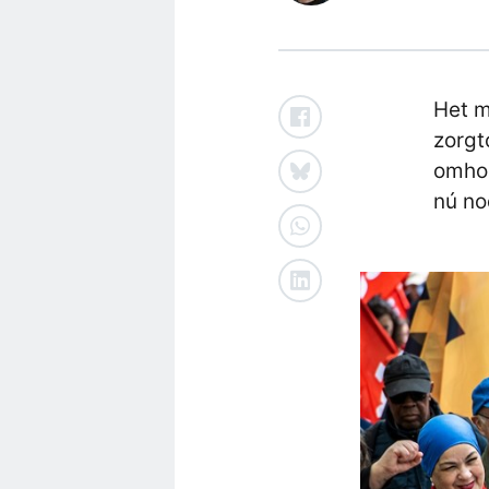
Het m
zorgt
omhoo
nú no