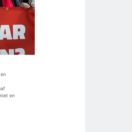
 en
naf
niet en