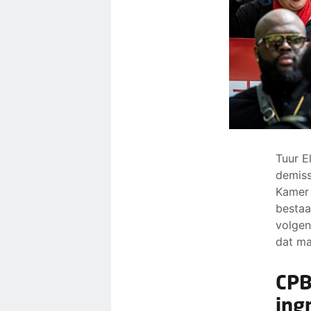
Tuur E
demiss
Kamer 
bestaa
volgen
dat ma
CPB
ing