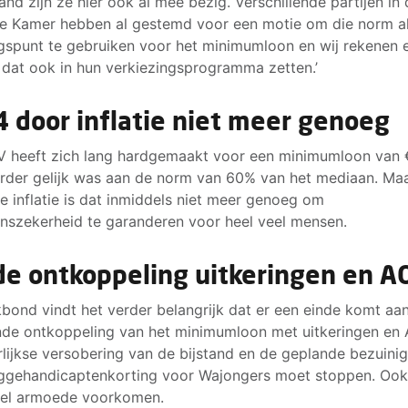
land zijn ze hier ook al mee bezig. Verschillende partijen in
 Kamer hebben al gestemd voor een motie om die norm a
gspunt te gebruiken voor het minimumloon en wij rekenen 
 dat ook in hun verkiezingsprogramma zetten.’
4 door inflatie niet meer genoeg
 heeft zich lang hardgemaakt voor een minimumloon van €
rder gelijk was aan de norm van 60% van het mediaan. Ma
e inflatie is dat inmiddels niet meer genoeg om
nszekerheid te garanderen voor heel veel mensen.
de ontkoppeling uitkeringen en 
bond vindt het verder belangrijk dat er een einde komt aa
nde ontkoppeling van het minimumloon met uitkeringen en
rlijkse versobering van de bijstand en de geplande bezuini
ggehandicaptenkorting voor Wajongers moet stoppen. Ook
eel armoede voorkomen.