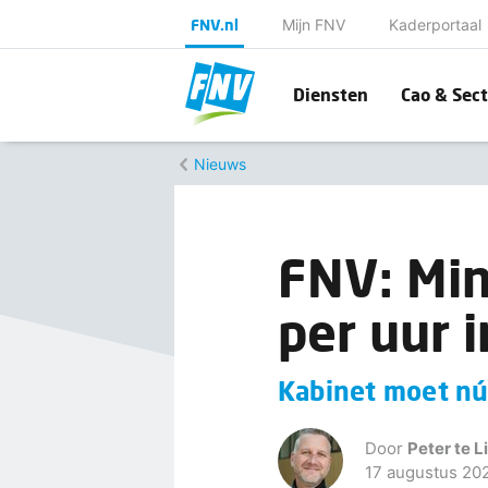
FNV.nl
Mijn FNV
Kaderportaal
Diensten
Cao & Sect
Nieuws
FNV: Mi
per uur 
Kabinet moet nú 
Door
Peter te L
17 augustus 20