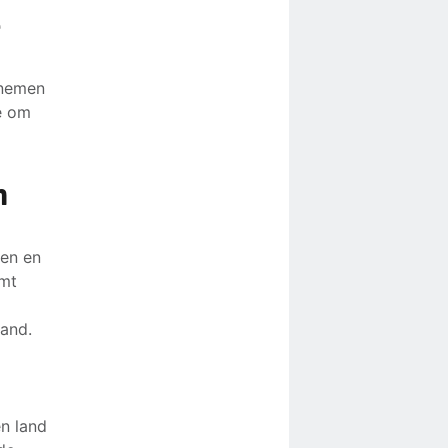
e
 nemen
e om
en
en en
omt
land.
n
n land