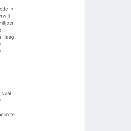
ede in
rwijl
miljoen
e
en Haag
e
e
 veel
e
heen te