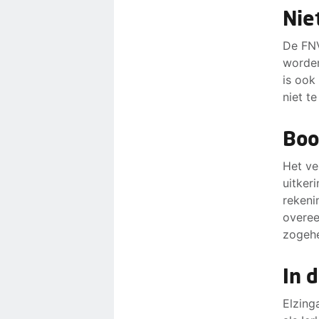
Nie
De FNV
worden
is ook
niet t
Boo
Het ve
uitker
rekeni
overee
zogehe
In 
Elzing