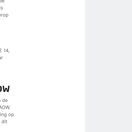
 de
ls
erop
 14,
ar
AOW
n de
 AOW.
ging op
 dit