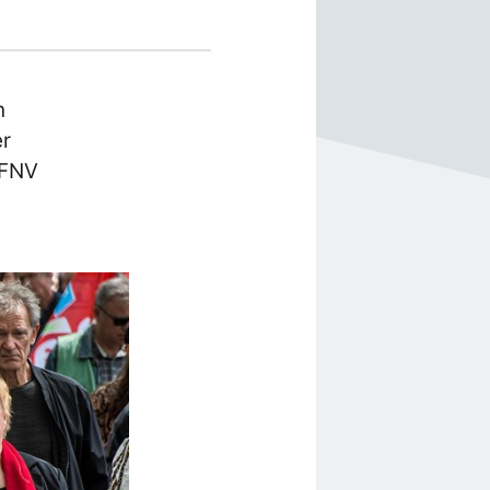
n
er
 FNV