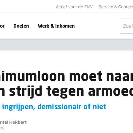
Actief voor de FNV
Service & Contac
or
Doelen
Werk & Inkomen
nimumloon moet naar
in strijd tegen armoe
ingrijpen, demissionair of niet
intel Hekkert
23