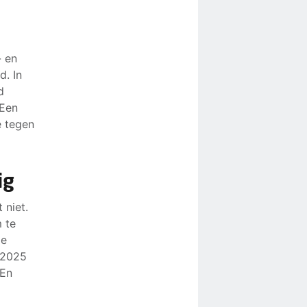
- en
. In
d
 Een
e tegen
ig
 niet.
 te
De
 2025
 En