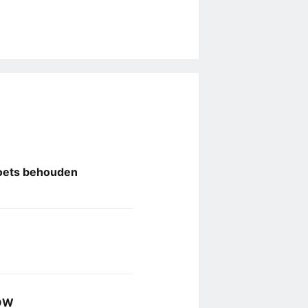
toets behouden
IOW