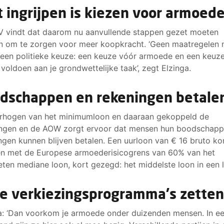
t ingrijpen is kiezen voor armoed
 vindt dat daarom nu aanvullende stappen gezet moeten
 om te zorgen voor meer koopkracht. ‘Geen maatregelen
 een politieke keuze: een keuze vóór armoede en een keuz
e voldoen aan je grondwettelijke taak’, zegt Elzinga.
dschappen en rekeningen betal
rhogen van het minimumloon en daaraan gekoppeld de
ingen en de AOW zorgt ervoor dat mensen hun boodschapp
ngen kunnen blijven betalen. Een uurloon van € 16 bruto k
n met de Europese armoederisicogrens van 60% van het
ten mediane loon, kort gezegd: het middelste loon in een 
de verkiezingsprogramma's zette
a: ‘Dan voorkom je armoede onder duizenden mensen. In ee