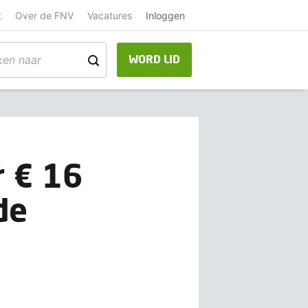
t
Over de FNV
Vacatures
Inloggen
WORD LID
 € 16
de