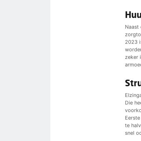
Huu
Naast 
zorgto
2023 i
worden
zeker 
armoe
Str
Elzing
Die he
voorko
Eerste
te hal
snel oo