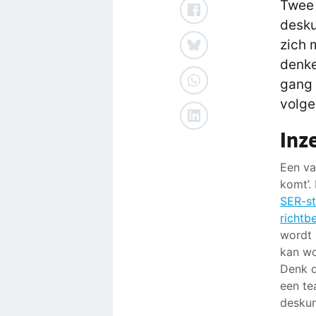
Twee 
desku
zich 
denke
gang 
volge
Inz
Een va
komt’.
SER-s
richtb
wordt 
kan wo
Denk d
een te
deskun