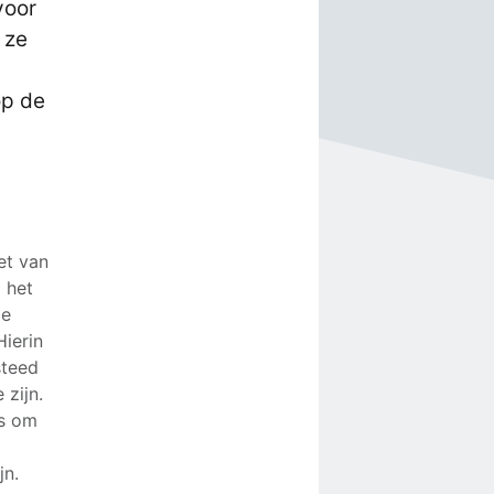
voor
 ze
op de
et van
d het
de
Hierin
steed
 zijn.
us om
jn.