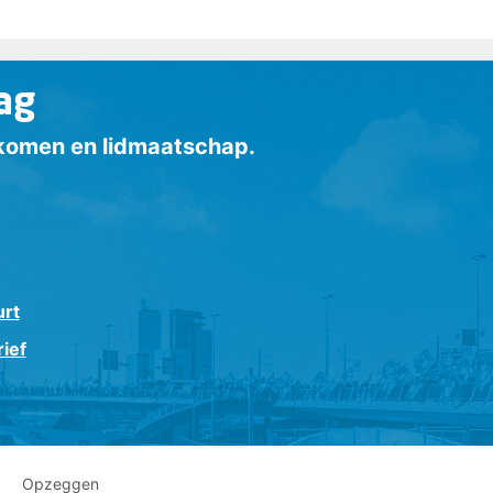
ag
inkomen en lidmaatschap.
urt
ief
Opzeggen