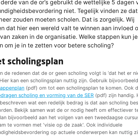
derde van de or’s gebruikt de wettelijke 5 dagen 
ndigheidsbevordering niet. Tegelijk vinden ze dat
meer zouden moeten scholen. Dat is zorgelijk. Wij
n dat hier een wereld valt te winnen aan invloed 
van zaken in de organisatie. Welke stappen kun je
n om je in te zetten voor betere scholing?
et scholingsplan
n de redenen dat de or geen scholing volgt is ‘dat het er ni
 Hier kan een scholingsplan nuttig zijn. Gebruik bijvoorbeel
tappenplan
(pdf) om tot een scholingsplan te komen. Ook 
edragen scholing en vorming van de SER
(pdf) zijn handig. 
beschreven wat een redelijk bedrag is dat aan scholing be
rden. Bekijk samen wat de or nodig heeft om effectiever te
an bijvoorbeeld aan het volgen van een tweedaagse curs
am te vormen met 'visie op de zaak'. Ook individuele
digheidsbevordering op actuele onderwerpen kan nuttig zi