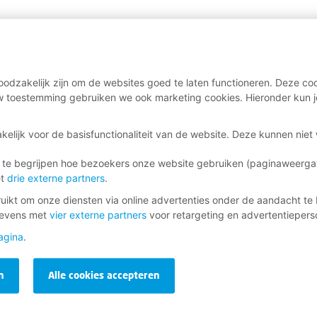
odzakelijk zijn om de websites goed te laten functioneren. Deze coo
 toestemming gebruiken we ook marketing cookies. Hieronder kun j
kelijk voor de basisfunctionaliteit van de website. Deze kunnen nie
 te begrijpen hoe bezoekers onze website gebruiken (paginaweerg
et
drie externe partners
.
ikt om onze diensten via online advertenties onder de aandacht te 
gevens met
vier externe partners
voor retargeting en advertentieperso
agina
.
n
Alle cookies accepteren