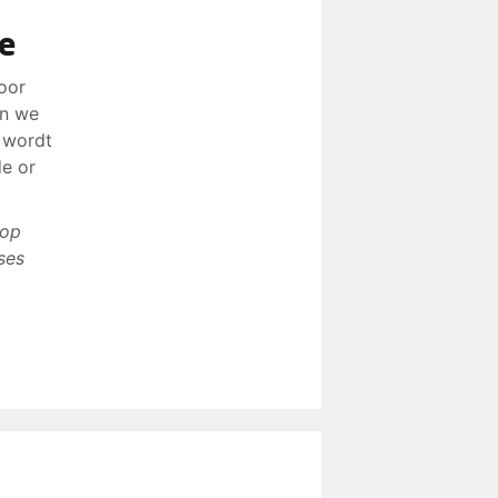
ie
voor
en we
e wordt
de or
 op
ses