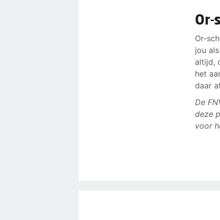
Or-
Or-sch
jou al
altijd
het aa
daar a
De FNV
deze p
voor h