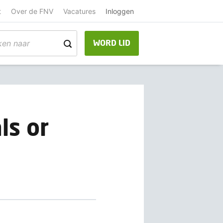
t
Over de FNV
Vacatures
Inloggen
WORD LID
ls or