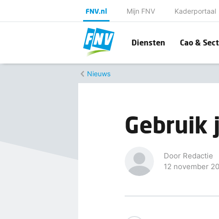
FNV.nl
Mijn FNV
Kaderportaal
Diensten
Cao & Sect
Nieuws
Gebruik j
Door Redactie
12 november 2