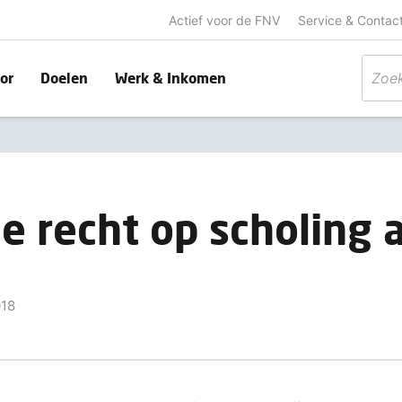
Actief voor de FNV
Service & Contac
or
Doelen
Werk & Inkomen
e recht op scholing a
018