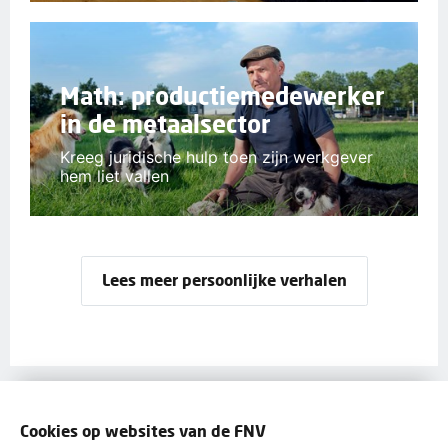
Math: productiemedewerker
in de metaalsector
Kreeg juridische hulp toen zijn werkgever
hem liet vallen
Lees meer persoonlijke verhalen
Wij helpen je graag
Cookies op websites van de FNV