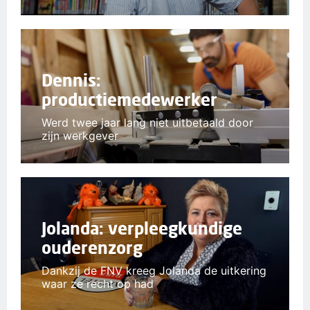
Dennis:
productiemedewerker
Werd twee jaar lang niet uitbetaald door
zijn werkgever
Jolanda: verpleegkundige
ouderenzorg
Dankzij de FNV kreeg Jolanda de uitkering
waar ze recht op had