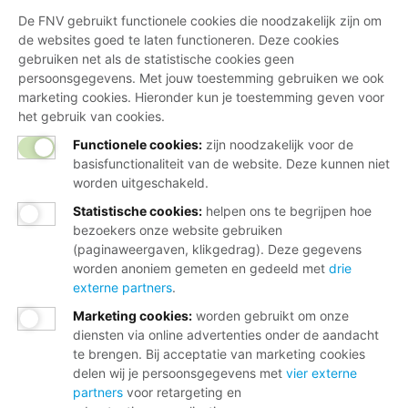
De FNV gebruikt functionele cookies die noodzakelijk zijn om
Bij al je vragen over werk, inkomen en
de websites goed te laten functioneren. Deze cookies
lidmaatschap.
gebruiken net als de statistische cookies geen
persoonsgegevens. Met jouw toestemming gebruiken we ook
Neem contact op met de FNV
marketing cookies. Hieronder kun je toestemming geven voor
het gebruik van cookies.
Vragen over het lidmaatschap
Functionele cookies:
zijn noodzakelijk voor de
Vragen over werk en inkomen
basisfunctionaliteit van de website. Deze kunnen niet
worden uitgeschakeld.
Dienstverlening bij jou in de buurt
Statistische cookies
:
helpen ons te begrijpen hoe
Meld je aan voor onze nieuwsbrief
bezoekers onze website gebruiken
(paginaweergaven, klikgedrag). Deze gegevens
worden anoniem gemeten en gedeeld met
drie
externe partners
.
Marketing cookies
:
worden gebruikt om onze
diensten via online advertenties onder de aandacht
te brengen. Bij acceptatie van marketing cookies
delen wij je persoonsgegevens met
vier externe
Disclaimer
partners
voor retargeting en