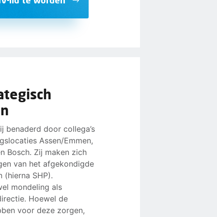
ategisch
an
ij benaderd door collega’s
ngslocaties Assen/Emmen,
en Bosch. Zij maken zich
gen van het afgekondigde
n (hierna SHP).
wel mondeling als
directie. Hoewel de
ebben voor deze zorgen,