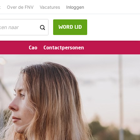
t
Over de FNV
Vacatures
Inloggen
WORD LID
Cao
Contactpersonen