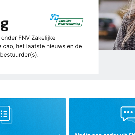
ng
 onder FNV Zakelijke
e cao, het laatste nieuws en de
bestuurder(s).
Nodig een ander uit FN