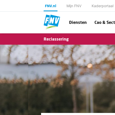
FNV.nl
Mijn FNV
Kaderportaal
Diensten
Cao & Sect
Reclassering