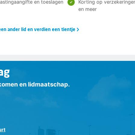
elastingaangifte en toeslagen
Korting op verzekeringe
en meer
en ander lid en verdien een tientje
ag
inkomen en lidmaatschap.
urt