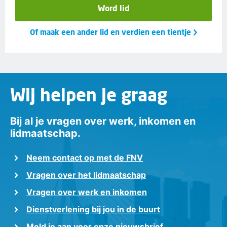
Word lid
Of maak een ander lid en verdien een tientje
Wij helpen je graag
Bij al je vragen over werk, inkomen en
lidmaatschap.
Neem contact op met de FNV
Vragen over het lidmaatschap
Vragen over werk en inkomen
Dienstverlening bij jou in de buurt
Meld je aan voor onze nieuwsbrief