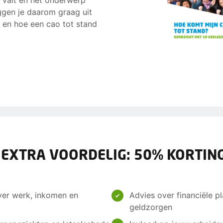
 valt en het onderwerp
eggen je daarom graag uit
s en hoe een cao tot stand
 EXTRA VOORDELIG: 50% KORTING
ver werk, inkomen en
Advies over financiële pl
geldzorgen