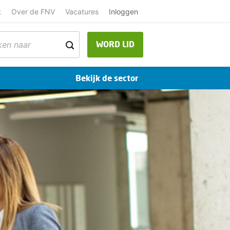
t
Over de FNV
Vacatures
Inloggen
WORD LID
Bekijk de sector