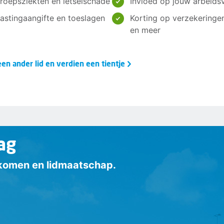
roepsziekten en letselschade
Invloed op jouw arbeids
elastingaangifte en toeslagen
Korting op verzekeringe
en meer
en ander lid en verdien een tientje
ag
inkomen en lidmaatschap.