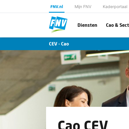
FNV.nl
Mijn FNV
Kaderportaal
Diensten
Cao & Sect
CEV - Cao
Cao CEV