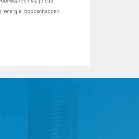
voorwaarden via je cao
n, energie, boodschappen