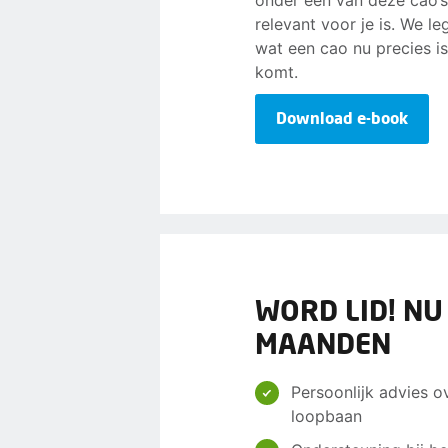
onder een van deze cao’s
relevant voor je is. We l
wat een cao nu precies i
komt.
Download e-book
WORD LID! NU
MAANDEN
Persoonlijk advies o
loopbaan