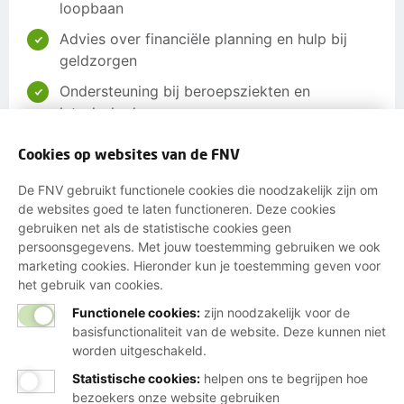
loopbaan
Advies over financiële planning en hulp bij
geldzorgen
Ondersteuning bij beroepsziekten en
letselschade
Invloed op jouw arbeidsvoorwaarden via je
Cookies op websites van de FNV
cao
De FNV gebruikt functionele cookies die noodzakelijk zijn om
Hulp bij jaarlijkse belastingaangifte en
de websites goed te laten functioneren. Deze cookies
toeslagen
gebruiken net als de statistische cookies geen
Korting op verzekeringen, energie,
persoonsgegevens. Met jouw toestemming gebruiken we ook
marketing cookies. Hieronder kun je toestemming geven voor
boodschappen en meer
het gebruik van cookies.
Functionele cookies:
zijn noodzakelijk voor de
Word lid
basisfunctionaliteit van de website. Deze kunnen niet
worden uitgeschakeld.
Of maak een ander lid en verdien een tientje
Statistische cookies
:
helpen ons te begrijpen hoe
bezoekers onze website gebruiken