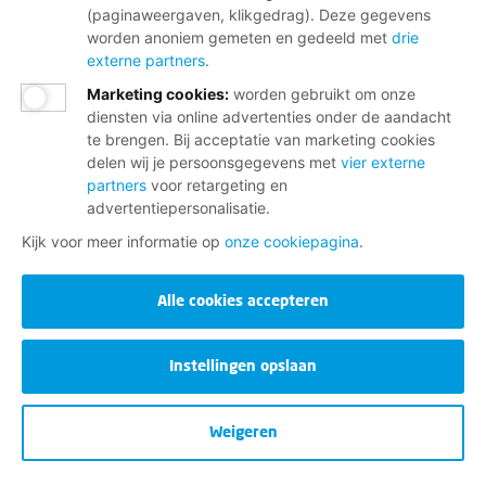
(paginaweergaven, klikgedrag). Deze gegevens
worden anoniem gemeten en gedeeld met
drie
externe partners
.
Marketing cookies
:
worden gebruikt om onze
Deel deze pagina
diensten via online advertenties onder de aandacht
te brengen. Bij acceptatie van marketing cookies
delen wij je persoonsgegevens met
vier externe
partners
voor retargeting en
advertentiepersonalisatie.
Kijk voor meer informatie op
onze cookiepagina
.
Alle cookies accepteren
Wij helpen je graag
Instellingen opslaan
Bij al je vragen over werk, inkomen en
lidmaatschap.
Weigeren
Neem contact op met de FNV