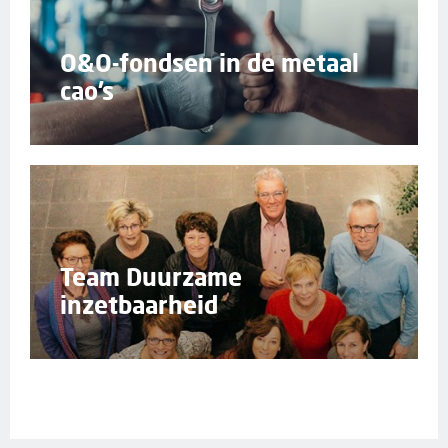
O&O-fondsen in de metaal
cao’s
Team Duurzame
inzetbaarheid