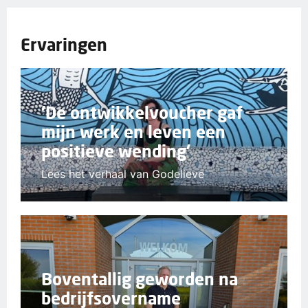
Ervaringen
'De ontwikkelvoucher gaf
mijn werk en leven een
positieve wending'
Lees het verhaal van Godelieve
Boventallig geworden na
bedrijfsovername