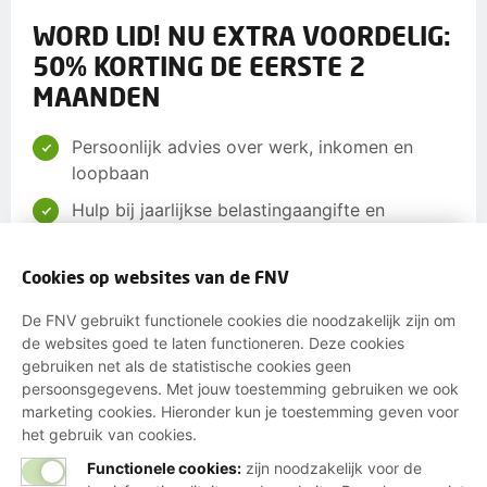
WORD LID! NU EXTRA VOORDELIG:
50% KORTING DE EERSTE 2
MAANDEN
Persoonlijk advies over werk, inkomen en
loopbaan
Hulp bij jaarlijkse belastingaangifte en
toeslagen
Ondersteuning bij beroepsziekten en
Cookies op websites van de FNV
letselschade
De FNV gebruikt functionele cookies die noodzakelijk zijn om
Invloed op jouw arbeidsvoorwaarden via je
de websites goed te laten functioneren. Deze cookies
cao
gebruiken net als de statistische cookies geen
persoonsgegevens. Met jouw toestemming gebruiken we ook
Begeleiding bij Wao, Wajong, Wia, Ziekte- en
marketing cookies. Hieronder kun je toestemming geven voor
Participatiewet
het gebruik van cookies.
Korting op verzekeringen, energie,
Functionele cookies:
zijn noodzakelijk voor de