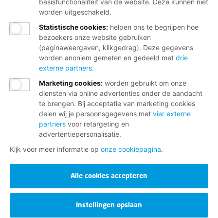
boodschappen en meer
basisfunctionaliteit van de website. Deze kunnen niet
worden uitgeschakeld.
Statistische cookies
:
helpen ons te begrijpen hoe
Word lid
bezoekers onze website gebruiken
(paginaweergaven, klikgedrag). Deze gegevens
Of maak een ander lid en verdien een tientje
worden anoniem gemeten en gedeeld met
drie
externe partners
.
Marketing cookies
:
worden gebruikt om onze
diensten via online advertenties onder de aandacht
Wij helpen je graag
te brengen. Bij acceptatie van marketing cookies
delen wij je persoonsgegevens met
vier externe
partners
voor retargeting en
Bij al je vragen over werk, inkomen en
advertentiepersonalisatie.
lidmaatschap.
Kijk voor meer informatie op
onze cookiepagina
.
Neem contact op met de FNV
Alle cookies accepteren
Vragen over het lidmaatschap
Vragen over werk en inkomen
Instellingen opslaan
Dienstverlening bij jou in de buurt