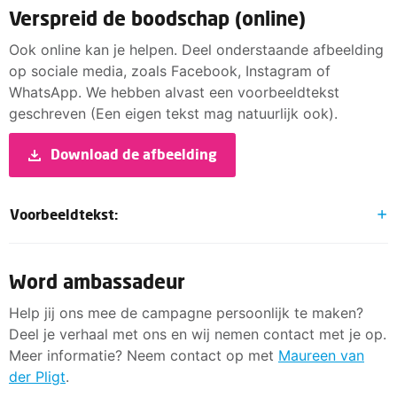
Verspreid de boodschap (online)
Ook online kan je helpen. Deel onderstaande afbeelding
op sociale media, zoals Facebook, Instagram of
WhatsApp. We hebben alvast een voorbeeldtekst
geschreven (Een eigen tekst mag natuurlijk ook).
Download de afbeelding
Voorbeeldtekst:
Stop de Postcodeloterij! Het moet niet uitmaken in
welke gemeente je:
Word ambassadeur
woont of je wel of niet hulp bij de huishouding krijgt
Help jij ons mee de campagne persoonlijk te maken?
of hoeveel uur.
Deel je verhaal met ons en wij nemen contact met je op.
woont of je wel of niet een minimavoorziening
Meer informatie? Neem contact op met
Maureen van
krijgt; één inkomensgrens om in aanmerking te
der Pligt
.