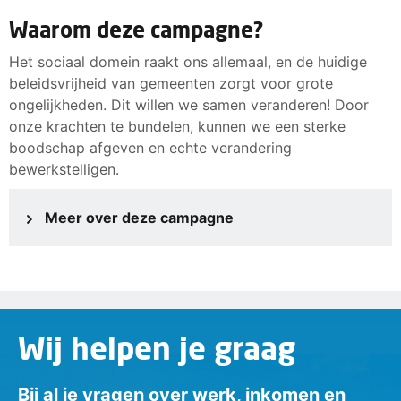
komen!
Waarom deze campagne?
werkt als jeugdzorgmedewerker of woont als kind
dat hulp nodig heeft.
Het sociaal domein raakt ons allemaal, en de huidige
woont of je een beschutte werkplek krijgt, of
beleidsvrijheid van gemeenten zorgt voor grote
onvrijwillig aan de kant blijft staan.
ongelijkheden. Dit willen we samen veranderen! Door
onze krachten te bundelen, kunnen we een sterke
In elke gemeente recht hebt op dezelfde WMO-,
boodschap afgeven en echte verandering
minimaregelingen en jeugdhulpvoorzieningen, evenals
bewerkstelligen.
op een beschutte of aangepaste werkplek.
Landelijk beleid, met gemeentelijke uitvoering. Teken de
Meer over deze campagne
petitie: https://www.fnv.nl/petities/petitie-stop-de-
postcodeloterij/
#stoppostcodeloterij #FNV #petitie
Wij helpen je graag
Bij al je vragen over werk, inkomen en