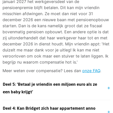
januari 2027 het werkgeversdeel van de
pensioenpremie blijft betalen. Dit kan mijn vriendin
misschien afdwingen. Ze moet dan niet voor 31
december 2026 een nieuwe baan met pensioenopbouw
starten. Dan is de kans namelijk groot dat ze fiscaal
bovenmatig pensioen opbouwt. Een andere optie is dat
zij uitonderhandelt dat haar werkgever haar tot en met
december 2026 in dienst houdt. Mijn vriendin appt: 'Het
duizelt me maar dank voor je uitleg! Ik kan me niet
veroorloven om ook maar een stuiver te laten liggen. Ik
begrijp nu waarom compensatie hot is.'
Meer weten over compensatie? Lees dan
onze FAQ
.
Deel 5: ‘Betaal je vriendin een miljoen euro als ze
een baby krijgt’
Ik zou willen dat ik deze oplossing had bedacht maar
Deel 4: Kan Bridget zich haar appartement anno
Japke-d. Bouma was me voor. In haar column ‘Japke D