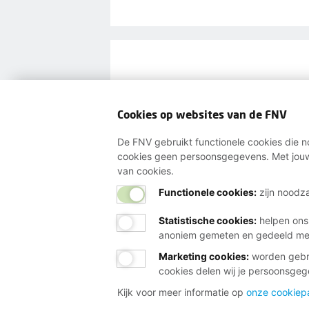
VERDIEN WAT 
Cookies op websites van de FNV
Invloed op je cao m
De FNV gebruikt functionele cookies die no
cookies geen persoonsgegevens. Met jouw
Advies over loonsve
van cookies.
Toegang tot trainin
Functionele cookies:
zijn noodza
salariskansen
Statistische cookies
:
helpen ons
anoniem gemeten en gedeeld m
Word lid
Of maak e
Marketing cookies
:
worden gebru
cookies delen wij je persoonsge
Kijk voor meer informatie op
onze cookiep