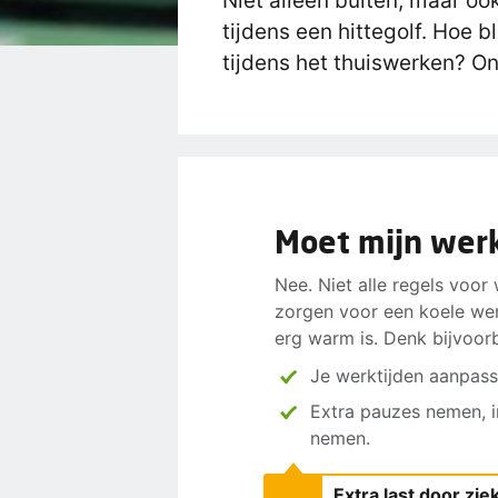
Niet alleen buiten, maar oo
tijdens een hittegolf. Hoe bl
tijdens het thuiswerken? On
Moet mijn werk
Nee. Niet alle regels voor
zorgen voor een koele wer
erg warm is. Denk bijvoor
Je werktijden aanpasse
Extra pauzes nemen, i
nemen.
Extra last door zie