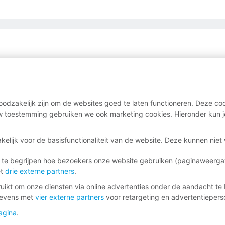
JE WAARD BENT, SAMEN MET DE 
et betere loonafspraken
Juridische hulp bij loonc
onduidelijkheden
odzakelijk zijn om de websites goed te laten functioneren. Deze coo
 toestemming gebruiken we ook marketing cookies. Hieronder kun j
rhoging en onderhandelen
Inzicht in je rechten en 
gen voor betere loopbaan- en
Gratis hulp bij je belast
kelijk voor de basisfunctionaliteit van de website. Deze kunnen nie
 te begrijpen hoe bezoekers onze website gebruiken (paginaweerg
et
drie externe partners
.
en ander lid en verdien een tientje
ikt om onze diensten via online advertenties onder de aandacht te 
gevens met
vier externe partners
voor retargeting en advertentieperso
agina
.