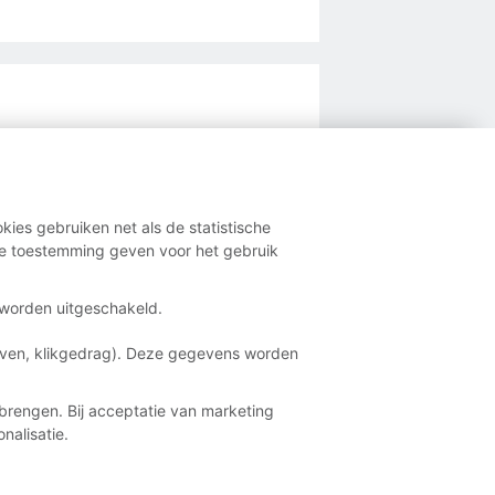
FNV
onflicten of
kies gebruiken net als de statistische
e toestemming geven voor het gebruik
kansen rond salaris
ingaangifte en toeslagen
t worden uitgeschakeld.
aven, klikgedrag). Deze gegevens worden
brengen. Bij acceptatie van marketing
nalisatie.