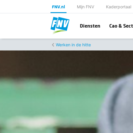
FNV.nl
Mijn FNV
Kaderportaal
Diensten
Cao & Sect
Werken in de hitte