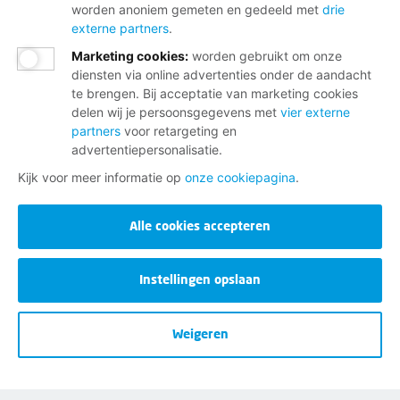
worden anoniem gemeten en gedeeld met
drie
externe partners
.
Neem contact op met de FNV
Marketing cookies
:
worden gebruikt om onze
Vragen over het lidmaatschap
diensten via online advertenties onder de aandacht
Vragen over werk en inkomen
te brengen. Bij acceptatie van marketing cookies
delen wij je persoonsgegevens met
vier externe
Dienstverlening bij jou in de buurt
partners
voor retargeting en
advertentiepersonalisatie.
Meld je aan voor onze nieuwsbrief
Kijk voor meer informatie op
onze cookiepagina
.
Alle cookies accepteren
Instellingen opslaan
Disclaimer
Weigeren
Cookies
Privacy