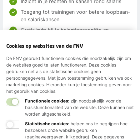
Inzicht in je rechten en kansen rond salaris
Toegang tot trainingen voor betere loopbaan-
en salariskansen
Gratis hulp bij je belastingaangifte en
toeslagen
Cookies op websites van de FNV
Word lid
De FNV gebruikt functionele cookies die noodzakelijk zijn om
de websites goed te laten functioneren. Deze cookies
gebruiken net als de statistische cookies geen
Of maak een ander lid en verdien een tientje
persoonsgegevens. Met jouw toestemming gebruiken we ook
marketing cookies. Hieronder kun je toestemming geven voor
het gebruik van cookies.
Functionele cookies:
zijn noodzakelijk voor de
basisfunctionaliteit van de website. Deze kunnen niet
Wij helpen je graag
worden uitgeschakeld.
Statistische cookies
:
helpen ons te begrijpen hoe
Bij al je vragen over werk, inkomen en
bezoekers onze website gebruiken
lidmaatschap.
(paginaweergaven, klikgedrag). Deze gegevens