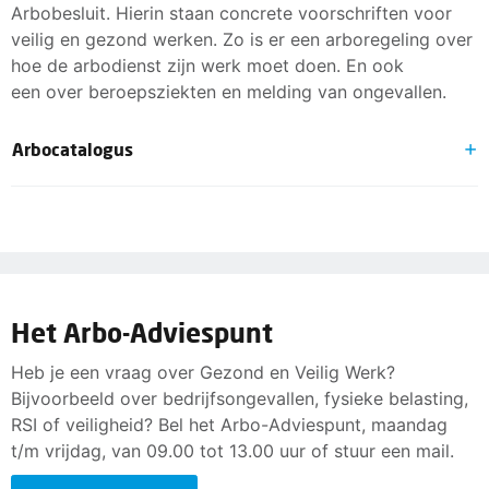
Arbobesluit. Hierin staan concrete voorschriften voor
veilig en gezond werken. Zo is er een arboregeling over
hoe de arbodienst zijn werk moet doen. En ook
een over beroepsziekten en melding van ongevallen.
Arbocatalogus
De Arbowet geeft werkgevers en werknemers veel
ruimte om zelf gezond en veilig werken in te vullen. In
de wet staan alleen richtlijnen. Bedrijven en sectoren
kunnen in een arbocatalogus vastleggen welke
maatregelen zij nemen voor gezond en veilig werken.
Het Arbo-Adviespunt
Veel sectoren hebben een arbocatalogus.
Kijk op
arboportaal.nl
of er een voor jouw sector is.
Heb je een vraag over Gezond en Veilig Werk?
Bijvoorbeeld over bedrijfsongevallen, fysieke belasting,
RSI of veiligheid? Bel het Arbo-Adviespunt, maandag
t/m vrijdag, van 09.00 tot 13.00 uur of stuur een mail.