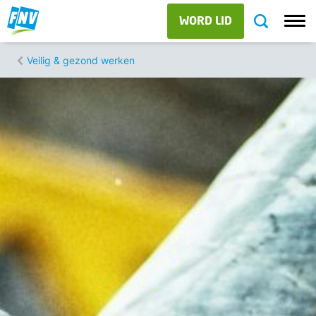
WORD LID
Veilig & gezond werken