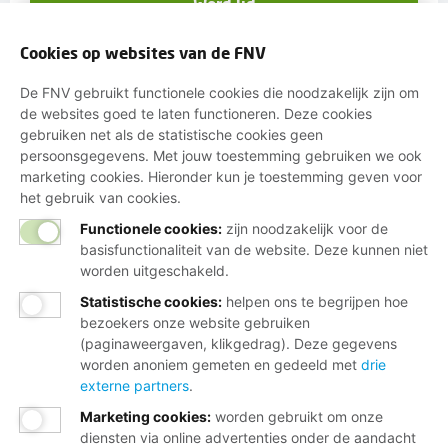
Word lid
Ik wil meer informatie ontvangen
Cookies op websites van de FNV
De FNV gebruikt functionele cookies die noodzakelijk zijn om
de websites goed te laten functioneren. Deze cookies
gebruiken net als de statistische cookies geen
Wij helpen je graag
persoonsgegevens. Met jouw toestemming gebruiken we ook
marketing cookies. Hieronder kun je toestemming geven voor
het gebruik van cookies.
Bij al je vragen over werk, inkomen en
lidmaatschap.
Functionele cookies:
zijn noodzakelijk voor de
basisfunctionaliteit van de website. Deze kunnen niet
worden uitgeschakeld.
Neem contact op met de FNV
Statistische cookies
:
helpen ons te begrijpen hoe
Vragen over het lidmaatschap
bezoekers onze website gebruiken
(paginaweergaven, klikgedrag). Deze gegevens
Vragen over werk en inkomen
worden anoniem gemeten en gedeeld met
drie
Dienstverlening bij jou in de buurt
externe partners
.
Meld je aan voor onze nieuwsbrief
Marketing cookies
:
worden gebruikt om onze
diensten via online advertenties onder de aandacht