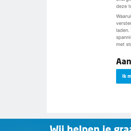
deze t
Waarui
verste
laden.
spanni
met st
Aa
Ik 
Wij helpen je gra