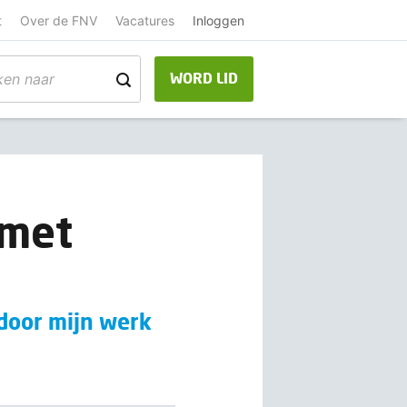
t
Over de FNV
Vacatures
Inloggen
WORD LID
 met
 door mijn werk