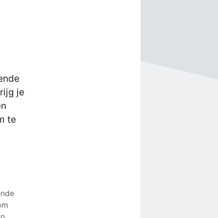
dende
ijg je
en
m te
ende
 om
In