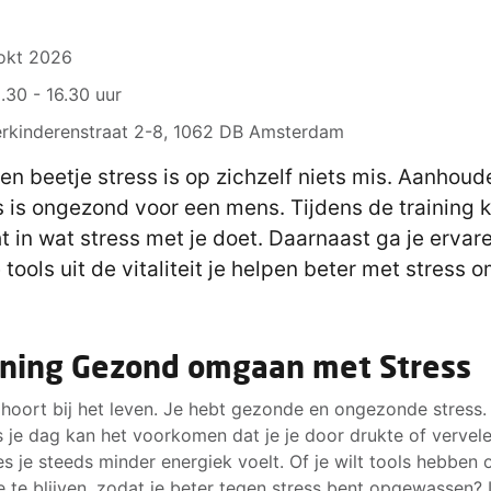
okt 2026
.30 - 16.30 uur
rkinderenstraat 2-8, 1062 DB Amsterdam
en beetje stress is op zichzelf niets mis. Aanhou
s is ongezond voor een mens. Tijdens de training kr
ht in wat stress met je doet. Daarnaast ga je ervar
 tools uit de vitaliteit je helpen beter met stress o
ining Gezond omgaan met Stress
 hoort bij het leven. Je hebt gezonde en ongezonde stress.
s je dag kan het voorkomen dat je je door drukte of vervel
ies je steeds minder energiek voelt. Of je wilt tools hebben
e te blijven, zodat je beter tegen stress bent opgewassen? 