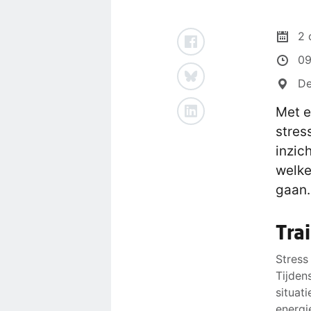
2 
09
De
Met e
stres
inzic
welke
gaan.
Tra
Stress
Tijden
situat
energi