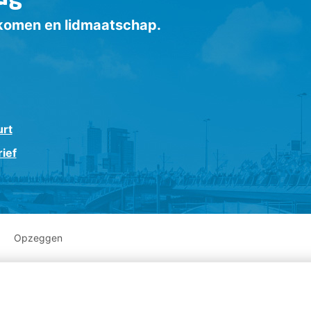
inkomen en lidmaatschap.
urt
ief
Opzeggen