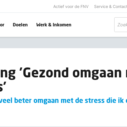
Actief voor de FNV
Service & Contac
or
Doelen
Werk & Inkomen
ing 'Gezond omgaan
s'
 veel beter omgaan met de stress die ik