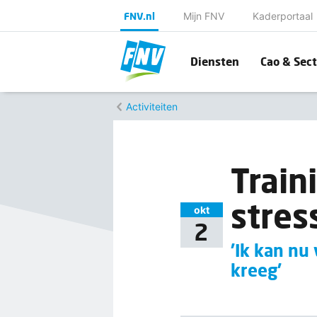
FNV.nl
Mijn FNV
Kaderportaal
Diensten
Cao & Sect
Activiteiten
Train
stres
okt
2
'Ik kan nu
kreeg'