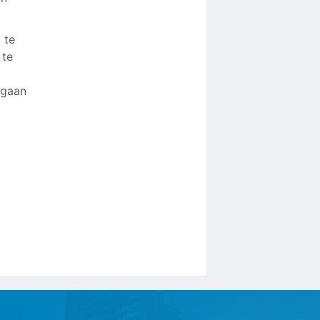
 te
 te
mgaan