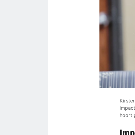
Kirste
impact
hoort 
Imp