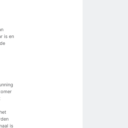
an
r is en
 de
n
unning
 zomer
t
l
het
rden
maal is