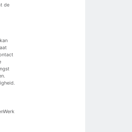
at de
 kan
aat
ontact
e
angst
en.
igheid.
genWerk