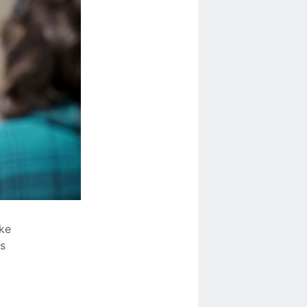
nke
s