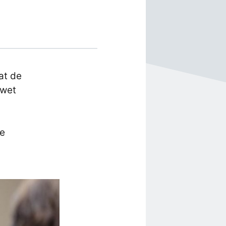
at de
lwet
ie