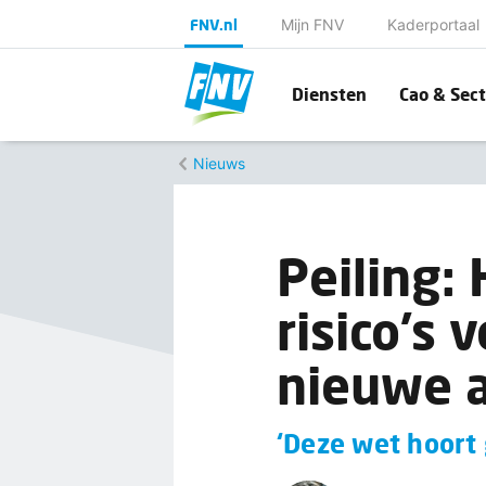
FNV.nl
Mijn FNV
Kaderportaal
Diensten
Cao & Sect
Nieuws
Peiling:
risico’s 
nieuwe a
‘Deze wet hoort