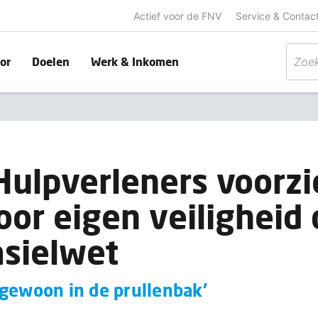
Actief voor de FNV
Service & Contac
or
Doelen
Werk & Inkomen
 Hulpverleners voorz
voor eigen veiligheid
sielwet
 gewoon in de prullenbak’