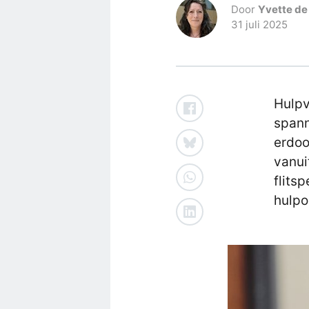
Door
Yvette de
31 juli 2025
Hulpv
spann
erdoo
vanui
flits
hulpo