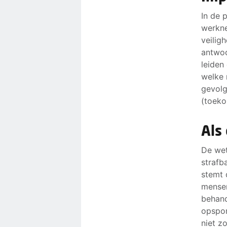
In de 
werkne
veilig
antwoo
leiden
welke 
gevolg
(toeko
Als
De wet
strafb
stemt 
mensen
behand
opspor
niet z