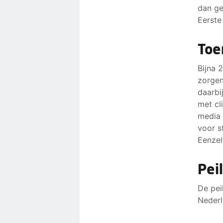
dan ge
Eerste
Toe
Bijna 
zorgen
daarbi
met cl
media 
voor s
Eenzel
Pei
De pei
Nederl