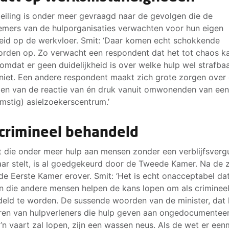
peiling is onder meer gevraagd naar de gevolgen die de
mers van de hulporganisaties verwachten voor hun eigen
heid op de werkvloer. Smit: ‘Daar komen echt schokkende
rden op. Zo verwacht een respondent dat het tot chaos k
 omdat er geen duidelijkheid is over welke hulp wel strafbaa
niet. Een andere respondent maakt zich grote zorgen over
en van de reactie van én druk vanuit omwonenden van ee
mstig) asielzoekerscentrum.’
 crimineel behandeld
 die onder meer hulp aan mensen zonder een verblijfsverg
aar stelt, is al goedgekeurd door de Tweede Kamer. Na de
de Eerste Kamer erover. Smit: ‘Het is echt onacceptabel da
 die andere mensen helpen de kans lopen om als criminee
eld te worden. De sussende woorden van de minister, dat 
en van hulpverleners die hulp geven aan ongedocumentee
o’n vaart zal lopen, zijn een wassen neus. Als de wet er een