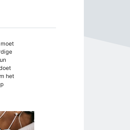
d moet
rdige
hun
 doet
om het
ep