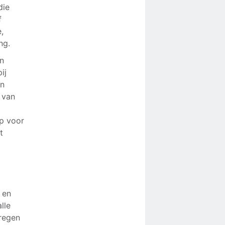
die
f
,
ng.
en
ij
un
 van
op voor
t
 en
lle
regen