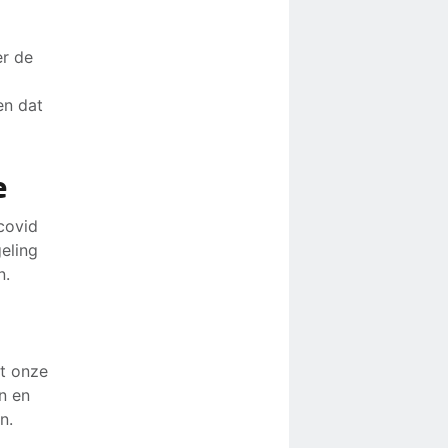
er de
en dat
e
covid
eling
n.
t onze
n en
n.