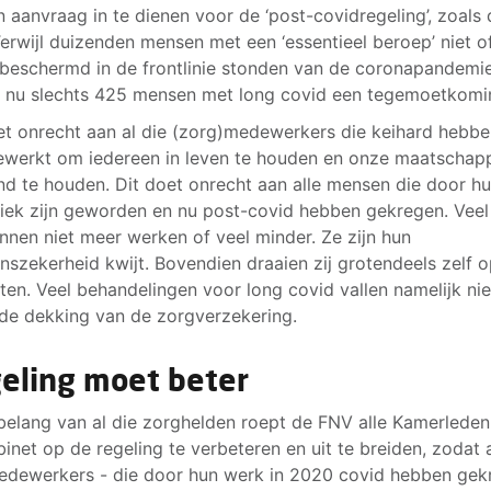
 aanvraag in te dienen voor de ‘post-covidregeling’, zoals 
Terwijl duizenden mensen met een ‘essentieel beroep’ niet o
 beschermd in de frontlinie stonden van de coronapandemie
n nu slechts 425 mensen met long covid een tegemoetkomi
et onrecht aan al die (zorg)medewerkers die keihard hebb
werkt om iedereen in leven te houden en onze maatschapp
nd te houden. Dit doet onrecht aan alle mensen die door h
iek zijn geworden en nu post-covid hebben gekregen. Veel
nnen niet meer werken of veel minder. Ze zijn hun
nszekerheid kwijt. Bovendien draaien zij grotendeels zelf 
ten. Veel behandelingen voor long covid vallen namelijk nie
de dekking van de zorgverzekering.
eling moet beter
 belang van al die zorghelden roept de FNV alle Kamerleden
binet op de regeling te verbeteren en uit te breiden, zodat a
dewerkers - die door hun werk in 2020 covid hebben gek