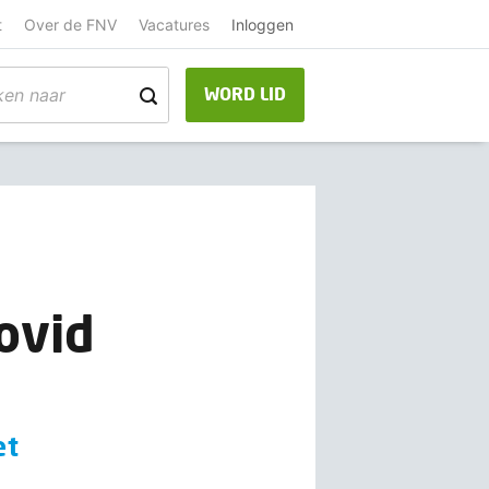
t
Over de FNV
Vacatures
Inloggen
WORD LID
ovid
et