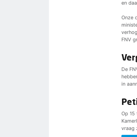
en daa
Onze o
minist
verhog
FNV gr
Ver
De FNV
hebben
in aan
Pet
Op 15 
Kamerl
vraag 