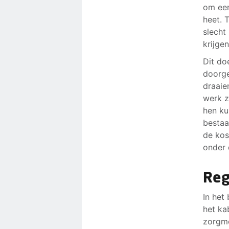
om een
heet. 
slecht
krijge
Dit do
doorge
draaie
werk z
hen ku
bestaa
de kos
onder 
Reg
In het
het ka
zorgme