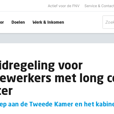
Actief voor de FNV
Service & Contac
or
Doelen
Werk & Inkomen
idregeling voor
ewerkers met long c
ter
ep aan de Tweede Kamer en het kabin