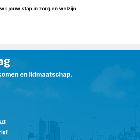
i: jouw stap in zorg en welzijn
ag
inkomen en lidmaatschap.
urt
ief