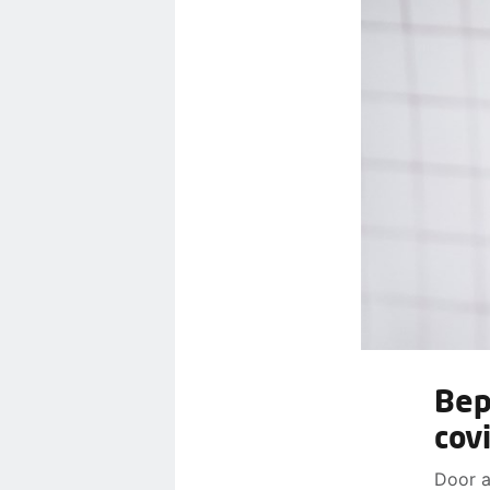
Bep
cov
Door a