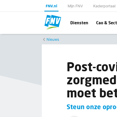
FNV.nl
Mijn FNV
Kaderportaal
Diensten
Cao & Sect
Nieuws
Post-cov
zorgmed
moet be
Steun onze opro