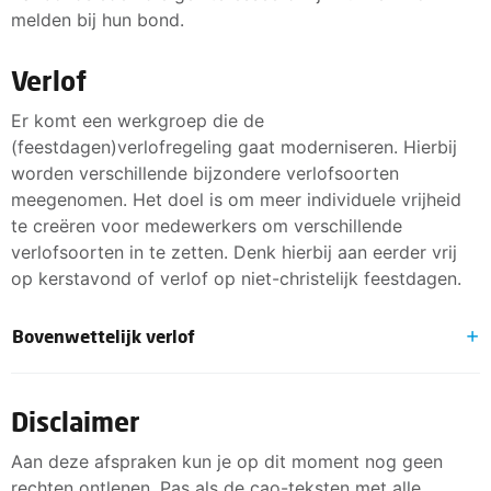
melden bij hun bond.
Verlof
Er komt een werkgroep die de
(feestdagen)verlofregeling gaat moderniseren. Hierbij
worden verschillende bijzondere verlofsoorten
meegenomen. Het doel is om meer individuele vrijheid
te creëren voor medewerkers om verschillende
verlofsoorten in te zetten. Denk hierbij aan eerder vrij
op kerstavond of verlof op niet-christelijk feestdagen.
Bovenwettelijk verlof
De cao-tekst voor het meenemen van bovenwettelijk
verlof naar een volgend jaar wordt aangepast. Zo wordt
Disclaimer
duidelijker dat een medewerker de 66 uren van het
Aan deze afspraken kun je op dit moment nog geen
verlofbudget cumulatief kan opsparen. Dit betekent dat
rechten ontlenen. Pas als de cao-teksten met alle
de medewerker elk jaar 66 uren kan overhouden tot een