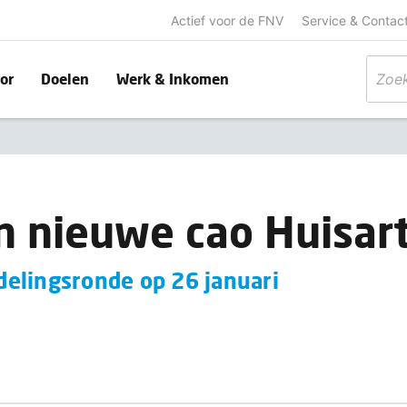
Actief voor de FNV
Service & Contac
or
Doelen
Werk & Inkomen
 nieuwe cao Huisar
elingsronde op 26 januari