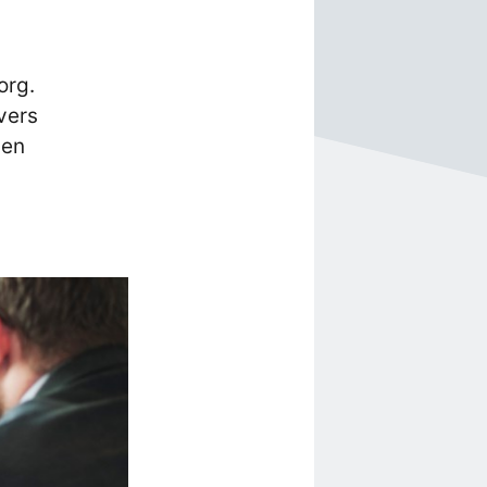
org.
vers
den