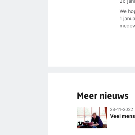
26 jan
We hop
1 janu
medew
Meer nieuws
28-11-2022
Veel mens