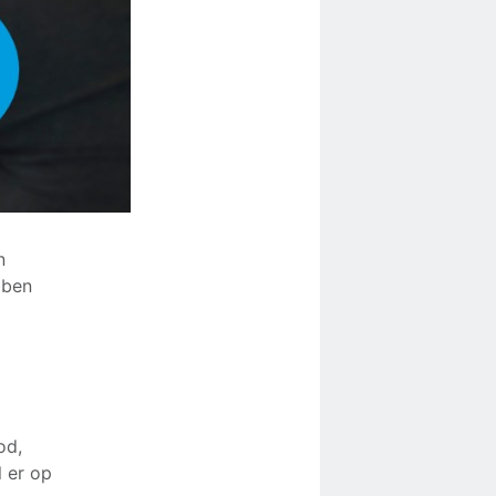
n
bben
od,
 er op