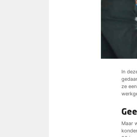
In dez
gedaan
ze een
werkge
Gee
Maar w
konden