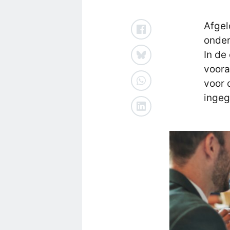
Afgel
onder
In de
voora
voor 
ingeg