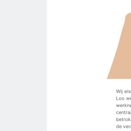
Wij ei
Loo we
werkne
centra
betrok
de ver