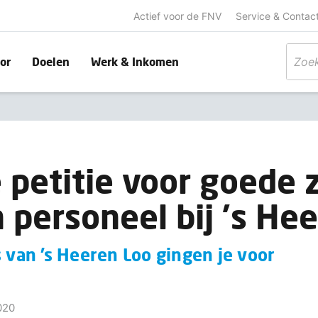
Actief voor de FNV
Service & Contac
or
Doelen
Werk & Inkomen
 petitie voor goede 
 personeel bij 's Hee
s van ’s Heeren Loo gingen je voor
020