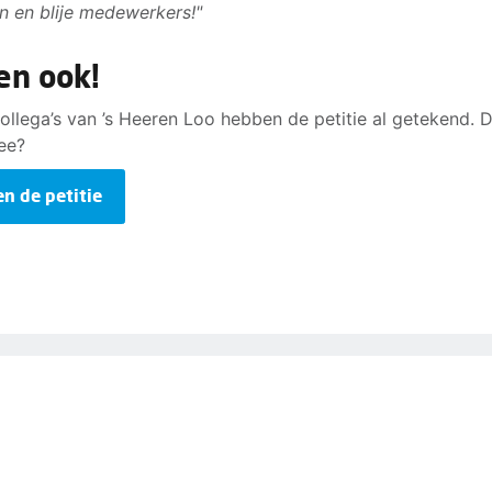
en en blije medewerkers!"
en ook!
ollega’s van ’s Heeren Loo hebben de petitie al getekend. D
ee?
en de petitie