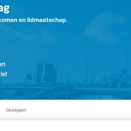
ag
inkomen en lidmaatschap.
urt
ief
Opzeggen