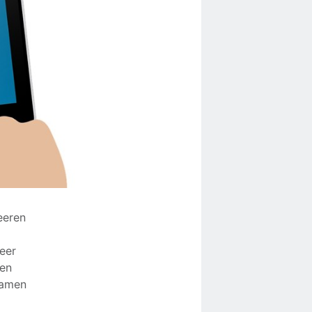
eeren
eer
len
samen