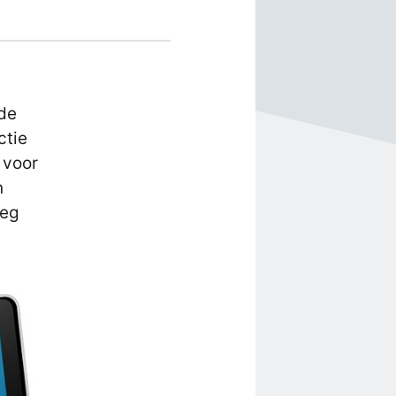
 de
ctie
 voor
n
leg