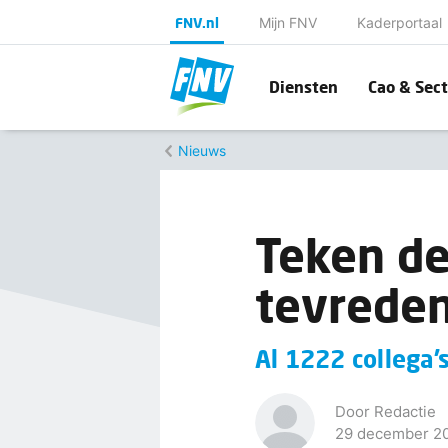
FNV.nl
Mijn FNV
Kaderportaal
Diensten
Cao & Sect
Nieuws
Teken de
tevreden
Al 1222 collega’
Door Redactie
29 december 2