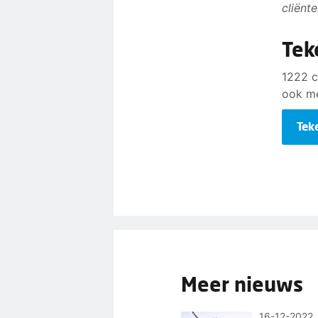
cliënt
Tek
1222 c
ook m
Tek
Meer nieuws
16-12-2022