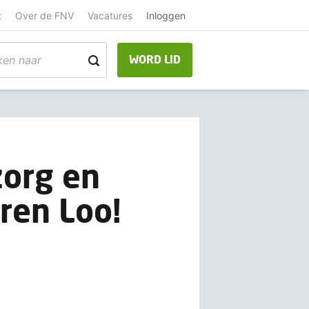
t
Over de FNV
Vacatures
Inloggen
WORD LID
zorg en
ren Loo!