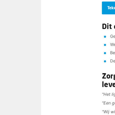
Tek
Dit
Ge
We
Be
De
Zor
lev
​"Het l
"Een g
"Wij w