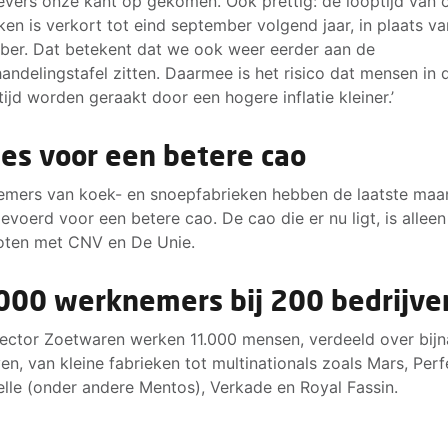
vers onze kant op gekomen. Ook prettig: de looptijd van 
ken is verkort tot eind september volgend jaar, in plaats va
er. Dat betekent dat we ook weer eerder aan de
andelingstafel zitten. Daarmee is het risico dat mensen in 
tijd worden geraakt door een hogere inflatie kleiner.’
ies voor een betere cao
mers van koek- en snoepfabrieken hebben de laatste ma
gevoerd voor een betere cao. De cao die er nu ligt, is alleen
oten met CNV en De Unie.
000 werknemers bij 200 bedrijve
sector Zoetwaren werken 11.000 mensen, verdeeld over bij
ven, van kleine fabrieken tot multinationals zoals Mars, Perf
lle (onder andere Mentos), Verkade en Royal Fassin.