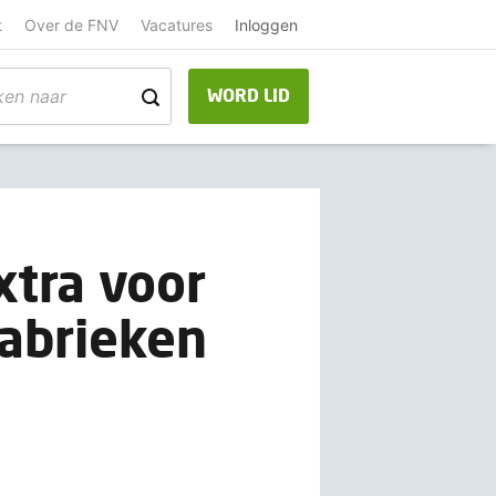
t
Over de FNV
Vacatures
Inloggen
WORD LID
tra voor
abrieken