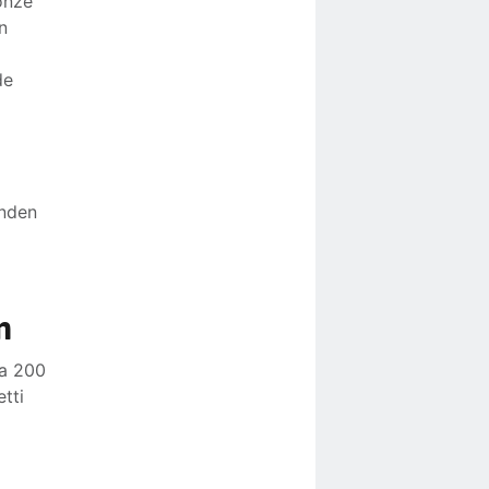
onze
n
de
anden
n
na 200
etti