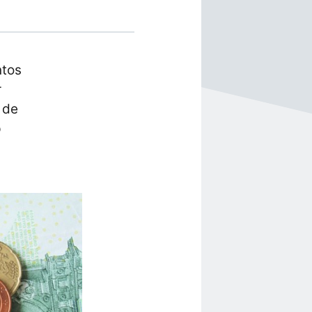
ntos
r
 de
p