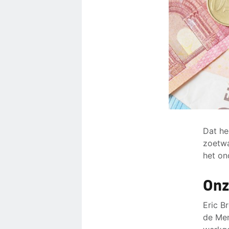
Dat he
zoetwa
het on
Onz
Eric B
de Men