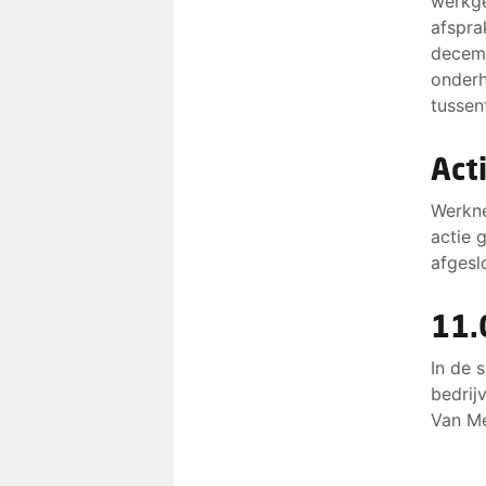
werkge
afspra
decemb
onderh
tussen
Act
Werkne
actie 
afgesl
11.
In de 
bedrij
Van Me