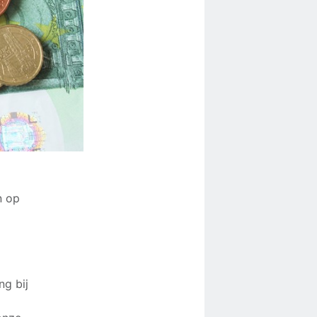
n op
ng bij