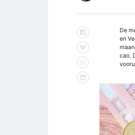
De me
en Ve
maand
cao. 
voorui