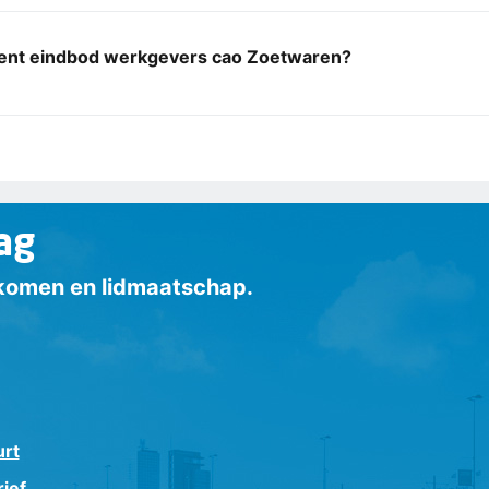
ent eindbod werkgevers cao Zoetwaren?
ag
inkomen en lidmaatschap.
urt
ief