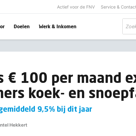
Actief voor de FNV
Service & Contac
or
Doelen
Werk & Inkomen
 € 100 per maand ex
ers koek- en snoepf
 gemiddeld 9,5% bij dit jaar
intel Hekkert