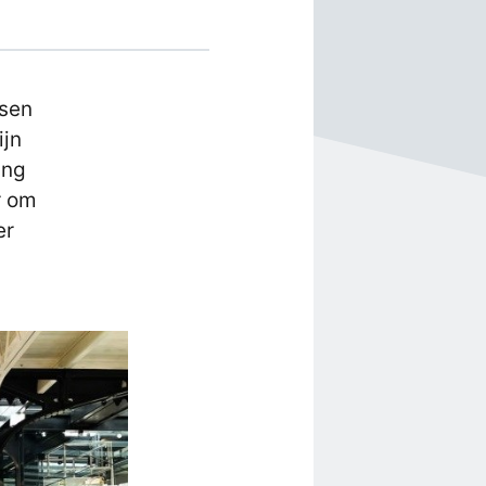
ssen
ijn
ing
r om
er