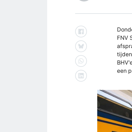
Donde
FNV S
afspr
tijde
BHV'e
een p