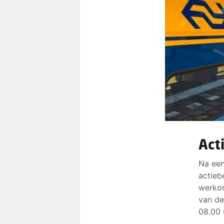
Act
Na een
actieb
werkon
van de
08.00 