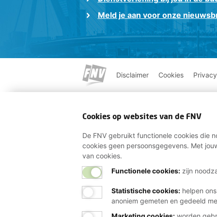
Meld je aan voor onze nieuwsbr
Disclaimer
Cookies
Privacy
Cookies op websites van de FNV
De FNV gebruikt functionele cookies die no
cookies geen persoonsgegevens. Met jouw
van cookies.
Functionele cookies:
zijn noodza
Statistische cookies
:
helpen ons
anoniem gemeten en gedeeld m
Marketing cookies
:
worden gebru