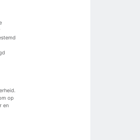
e
r
gestemd
gd
erheid.
 om op
r en
e