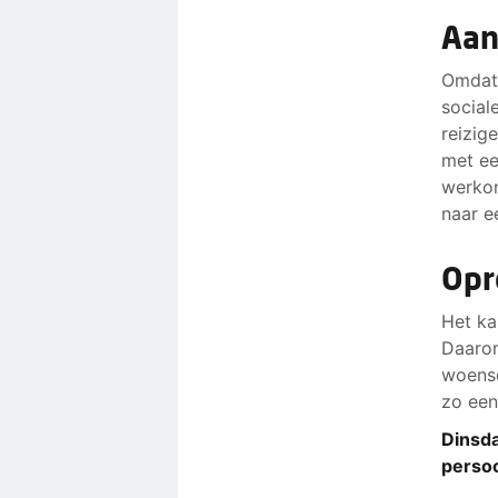
Aan
Omdat 
social
reizig
met ee
werkon
naar e
Opr
Het ka
Daarom
woensd
zo een
Dinsda
persoo