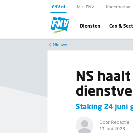
FNV.nl
Mijn FNV
Kaderportaal
Diensten
Cao & Sect
Nieuws
NS haalt
dienstve
Staking 24 juni
Door Redactie
19 juni 2026