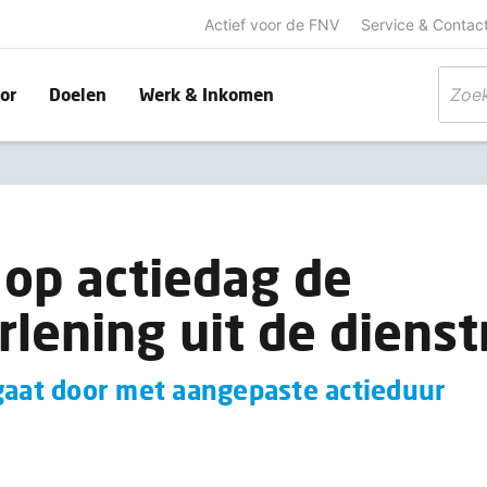
Actief voor de FNV
Service & Contac
or
Doelen
Werk & Inkomen
 op actiedag de
rlening uit de dienst
 gaat door met aangepaste actieduur