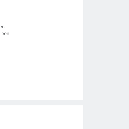
en
n een