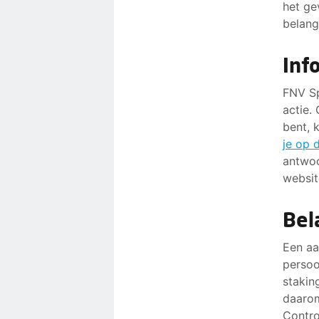
het ge
belang
Inf
FNV Sp
actie.
bent, 
je op 
antwoo
websit
Bel
Een aa
persoo
stakin
daarom
Control