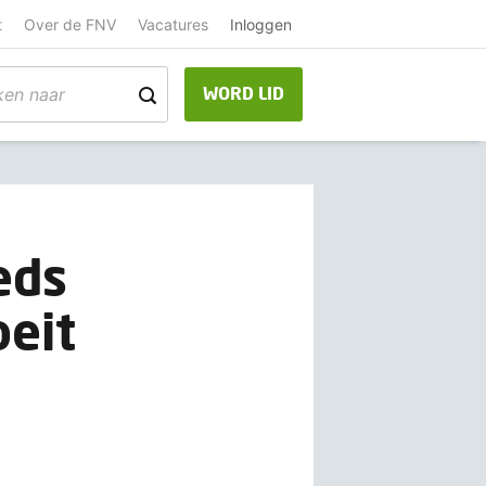
t
Over de FNV
Vacatures
Inloggen
WORD LID
eds
oeit