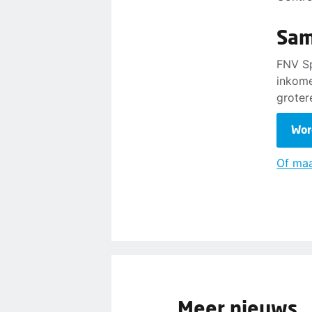
Sam
FNV Sp
inkome
groter
Wor
Of maa
Meer nieuws