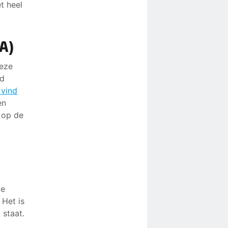
t heel
&A)
eze
id
 vind
en
 op de
de
 Het is
 staat.