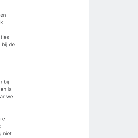
een
jk
ties
 bij de
n bij
en is
aar we
ere
t
g niet