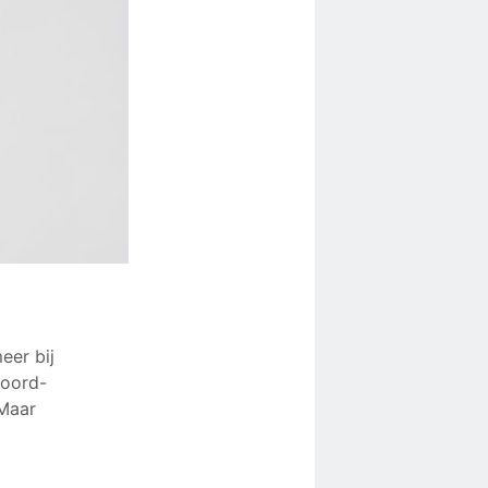
eer bij
noord-
 Maar