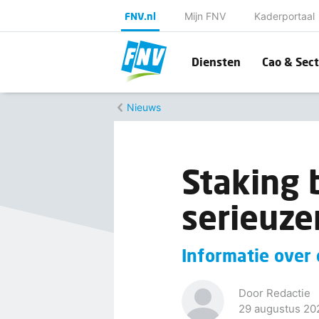
FNV.nl
Mijn FNV
Kaderportaal
Diensten
Cao & Sect
Nieuws
Staking 
serieuze
Informatie over 
Door Redactie
29 augustus 20