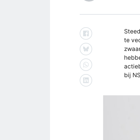
Steed
te ve
zwaar
hebbe
actie
bij NS