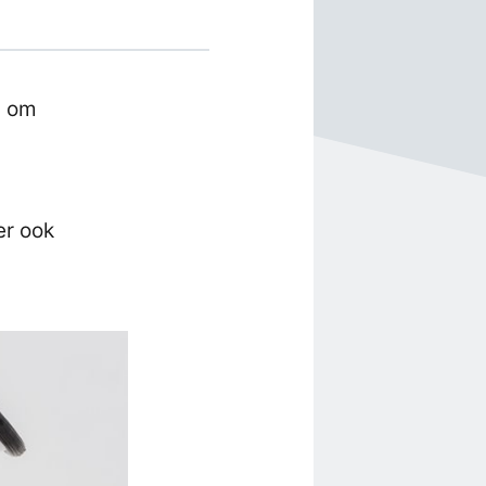
s om
er ook