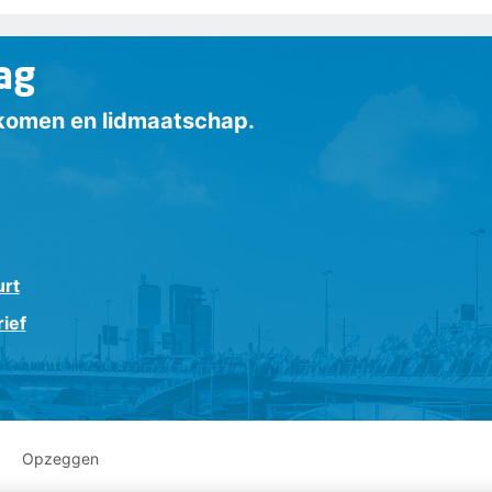
ag
inkomen en lidmaatschap.
urt
ief
Opzeggen