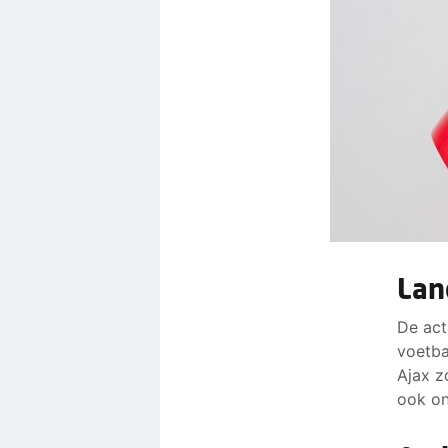
Lan
De act
voetba
Ajax z
ook on