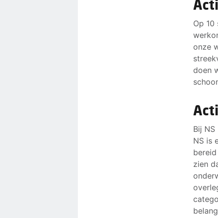
Act
Op 10 
werkon
onze w
streek
doen w
schoon
Act
Bij NS
NS is 
bereid
zien d
onderw
overle
catego
belang