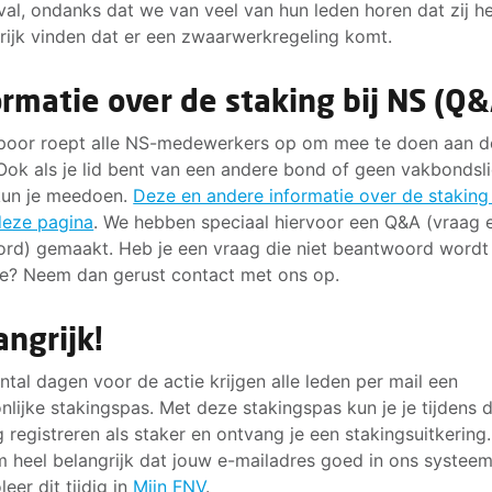
val, ondanks dat we van veel van hun leden horen dat zij he
rijk vinden dat er een zwaarwerkregeling komt.
ormatie over de staking bij NS (Q
oor roept alle NS-medewerkers op om mee te doen aan d
 Ook als je lid bent van een andere bond of geen vakbondsl
kun je meedoen.
Deze en andere informatie over de staking
deze pagina
. We hebben speciaal hiervoor een Q&A (vraag 
rd) gemaakt. Heb je een vraag die niet beantwoord wordt
e? Neem dan gerust contact met ons op.
angrijk!
ntal dagen voor de actie krijgen alle leden per mail een
nlijke stakingspas. Met deze stakingspas kun je je tijdens 
g registreren als staker en ontvang je een stakingsuitkering.
 heel belangrijk dat jouw e-mailadres goed in ons systeem
eer dit tijdig in
Mijn FNV
.