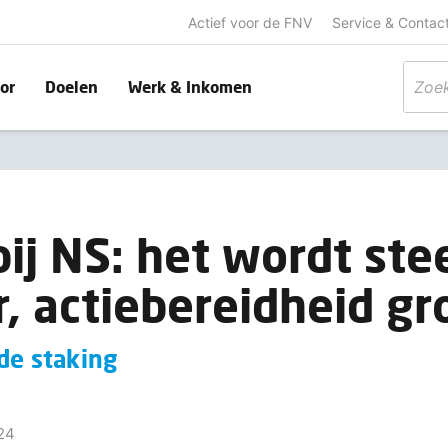
Actief voor de FNV
Service & Contac
or
Doelen
Werk & Inkomen
bij NS: het wordt ste
r, actiebereidheid gr
de staking
24