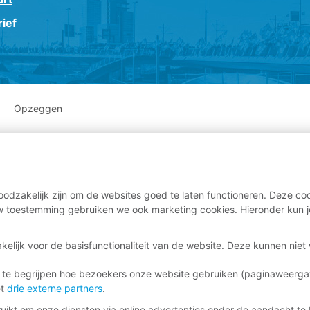
ief
Opzeggen
odzakelijk zijn om de websites goed te laten functioneren. Deze coo
 toestemming gebruiken we ook marketing cookies. Hieronder kun j
kelijk voor de basisfunctionaliteit van de website. Deze kunnen nie
 te begrijpen hoe bezoekers onze website gebruiken (paginaweerg
et
drie externe partners
.
ikt om onze diensten via online advertenties onder de aandacht te 