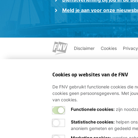
Meld je aan voor onze nieuwsbr
Disclaimer
Cookies
Privacy
Cookies op websites van de FNV
De FNV gebruikt functionele cookies die no
cookies geen persoonsgegevens. Met jouw
van cookies.
Functionele cookies:
zijn noodza
Statistische cookies
:
helpen ons
anoniem gemeten en gedeeld m
Marketing cookies
:
worden gebru