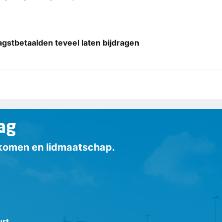
agstbetaalden teveel laten bijdragen
ag
inkomen en lidmaatschap.
urt