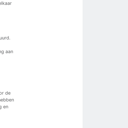
elkaar
uurd.
ing aan
or de
 hebben
g en