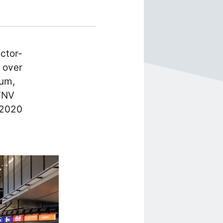
ctor-
 over
ium,
FNV
 2020