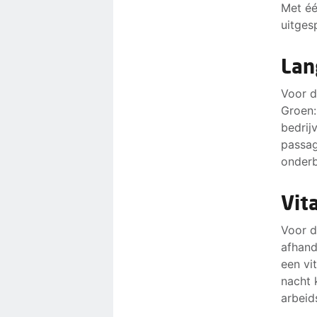
Met éé
uitges
Lan
Voor d
Groen:
bedrij
passag
onderb
Vit
Voor d
afhand
een vi
nacht 
arbeid