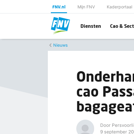
FNV.nl
Mijn FNV
Kaderportaal
Diensten
Cao & Sect
Nieuws
Onderhan
cao Pass
bagagea
Door Persvoorli
9 september 2