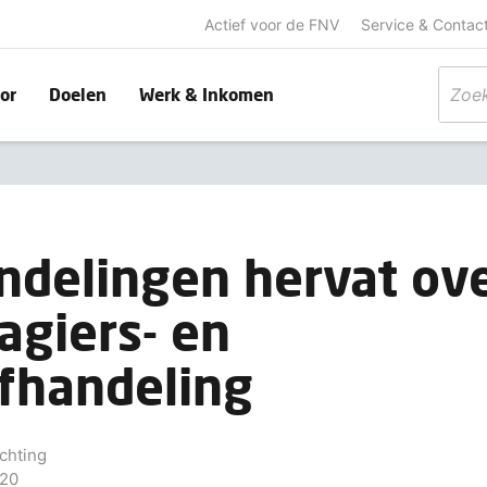
Actief voor de FNV
Service & Contac
or
Doelen
Werk & Inkomen
delingen hervat ove
agiers- en
fhandeling
chting
020