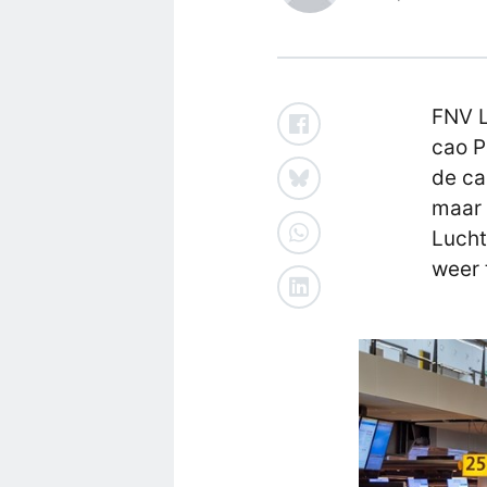
FNV L
cao P
de ca
maar 
Lucht
weer 