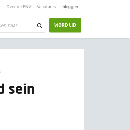
t
Over de FNV
Vacatures
Inloggen
WORD LID
r
d sein