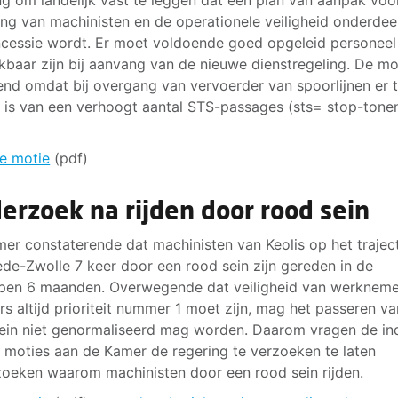
ng om landelijk vast te leggen dat een plan van aanpak voo
ing van machinisten en de operationele veiligheid onderdee
cessie wordt. Er moet voldoende goed opgeleid personeel
kbaar zijn bij aanvang van de nieuwe dienstregeling. De mot
end omdat bij overgang van vervoerder van spoorlijnen er 
 is van een verhoogt aantal STS-passages (sts= stop-tone
e motie
(pdf)
erzoek na rijden door rood sein
er constaterende dat machinisten van Keolis op het trajec
de-Zwolle 7 keer door een rood sein zijn gereden in de
pen 6 maanden. Overwegende dat veiligheid van werkneme
ers altijd prioriteit nummer 1 moet zijn, mag het passeren v
ein niet genormaliseerd mag worden. Daarom vragen de in
 moties aan de Kamer de regering te verzoeken te laten
oeken waarom machinisten door een rood sein rijden.