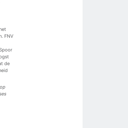
.
het
n. FNV
 Spoor
oogst
at de
heid
 op
ses