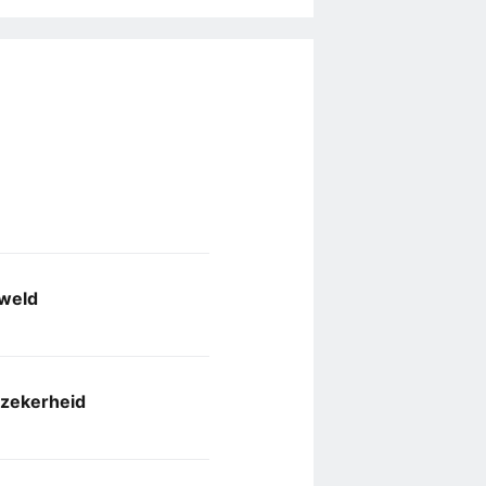
eweld
 zekerheid