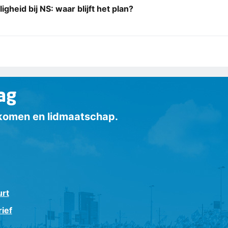
ligheid bij NS: waar blijft het plan?
ag
inkomen en lidmaatschap.
urt
ief