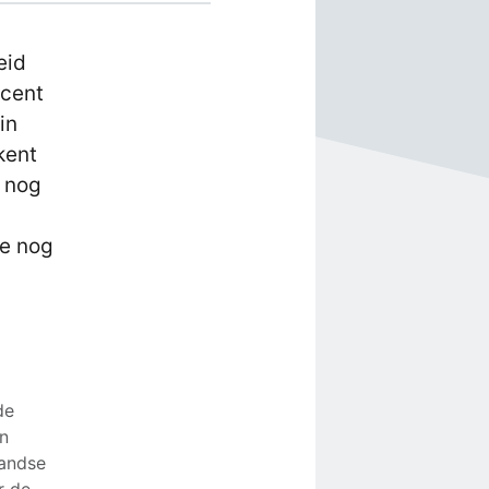
eid
ecent
in
kent
 nog
ie nog
de
en
landse