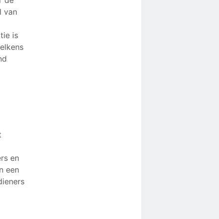
r de
l van
ie is
telkens
nd
t
rs en
an een
dieners