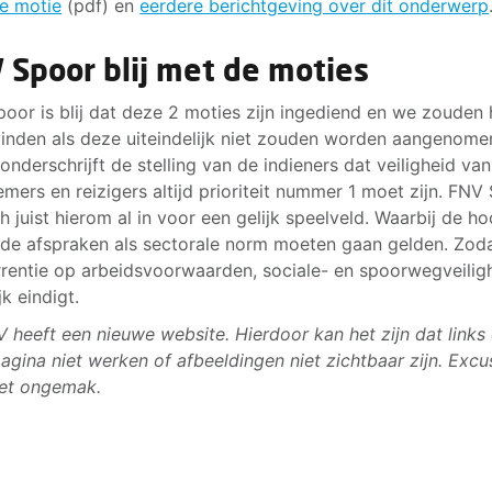
e motie
(pdf) en
eerdere berichtgeving over dit onderwerp
 Spoor blij met de moties
oor is blij dat deze 2 moties zijn ingediend en we zouden 
vinden als deze uiteindelijk niet zouden worden aangenome
onderschrijft de stelling van de indieners dat veiligheid van
mers en reizigers altijd prioriteit nummer 1 moet zijn. FNV
ch juist hierom al in voor een gelijk speelveld. Waarbij de h
de afspraken als sectorale norm moeten gaan gelden. Zod
rentie op arbeidsvoorwaarden, sociale- en spoorwegveilig
jk eindigt.
 heeft een nieuwe website. Hierdoor kan het zijn dat links
agina niet werken of afbeeldingen niet zichtbaar zijn. Excu
et ongemak.