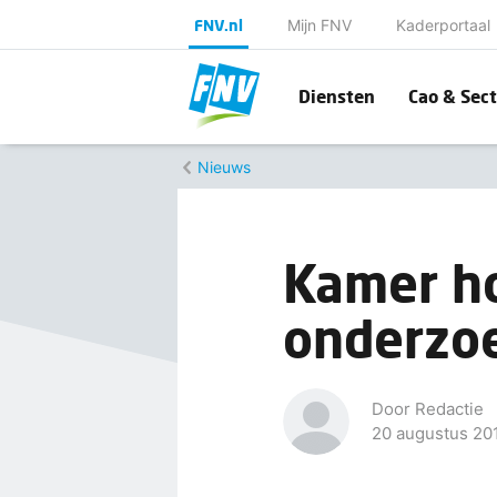
FNV.nl
Mijn FNV
Kaderportaal
Diensten
Cao & Sect
Nieuws
Kamer ho
onderzoe
Door Redactie
20 augustus 20