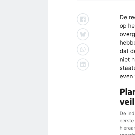
De re
op he
overg
hebbe
dat d
niet 
staat
even 
Pla
vei
De ind
eerste
hieraa