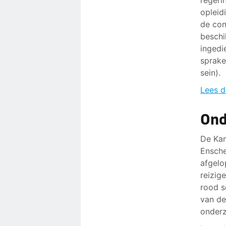
regeri
opleid
de con
beschi
ingedi
sprake
sein).
Lees d
Ond
De Kam
Ensche
afgelo
reizig
rood s
van de
onderz