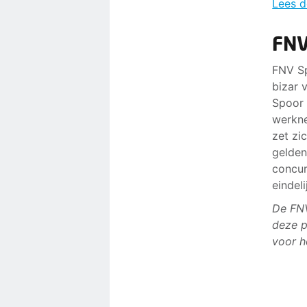
Lees d
FNV
FNV Sp
bizar 
Spoor 
werkne
zet zi
gelden
concur
eindeli
De FNV
deze p
voor h