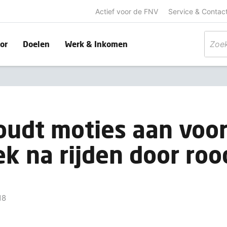
Actief voor de FNV
Service & Contac
or
Doelen
Werk & Inkomen
udt moties aan voo
k na rijden door roo
18