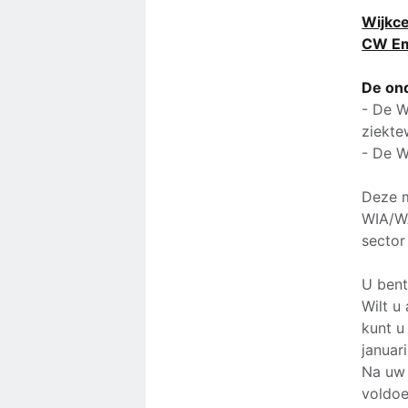
Wijkce
CW E
De ond
- De W
ziekte
- De W
Deze m
WIA/WA
sector
U bent
Wilt u
kunt u
januari
Na uw 
voldoe