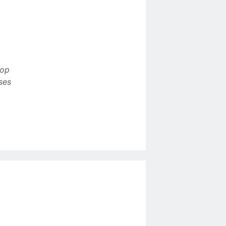
 op
ses