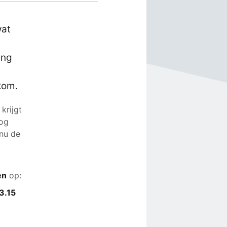
wat
ing
lkom.
 krijgt
nog
 nu de
en
op:
13.15