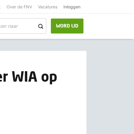
t
Over de FNV
Vacatures
Inloggen
WORD LID
er WIA op