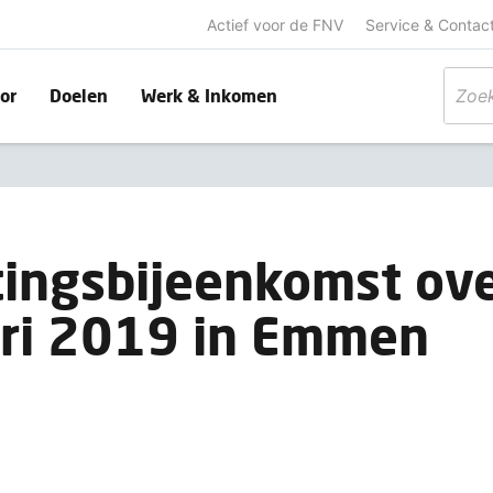
Actief voor de FNV
Service & Contac
or
Doelen
Werk & Inkomen
tingsbijeenkomst ov
ari 2019 in Emmen