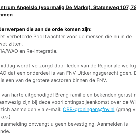
ntrum Angelslo (voormalig De Marke), Statenweg 107, 7
mmen
erwerpen die aan de orde komen zijn:
et Verbeterde Poortwachter voor de mensen die nu in de
wet zitten.
IA/WAO en Re-integratie.
iddag wordt verzorgd door leden van de Regionale werk
O dat een onderdeel is van FNV Uitkeringsgerechtigden. 
 is een van de grotere sectoren binnen de FNV.
 van harte uitgenodigd! Breng familie en bekenden gerust 
 aanwezig zijn bij deze voorlichtingsbijeenkomst over de W
 zich aanmelden via e-mail:
CBB-groningen@fnv.nl
(graag v
 a.s.)
aanmelding ontvangt u geen bevestiging. Aanmelden is
nde.