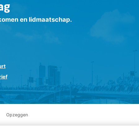
ag
inkomen en lidmaatschap.
urt
ief
Opzeggen