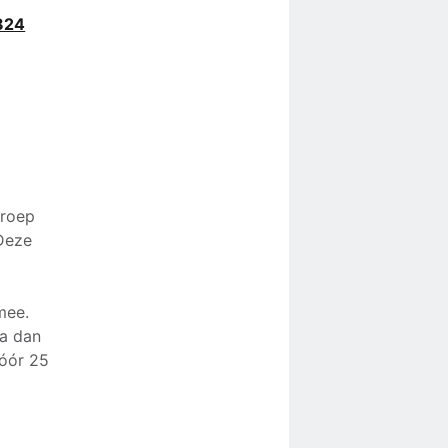
824
groep
Deze
mee.
ia dan
óór 25