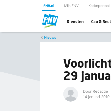
FNV.nl
Mijn FNV
Kaderportaal
Diensten
Cao & Sect
Nieuws
Voorlich
29 janu
Door Redactie
14 januari 2019