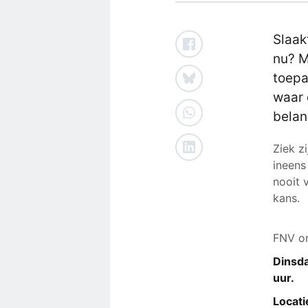
Slaak
nu? M
toepa
waar 
belan
Ziek zi
ineens
nooit 
kans.
FNV or
Dinsda
uur.
Locati