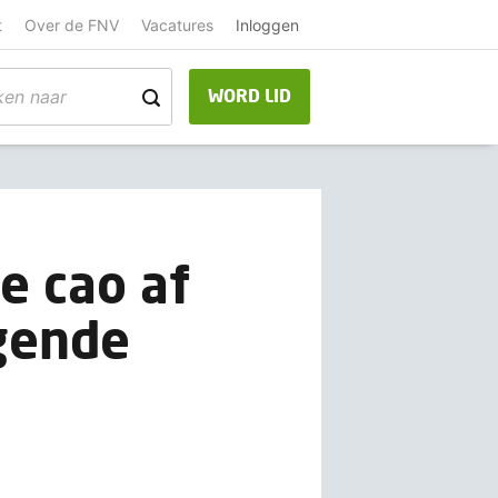
t
Over de FNV
Vacatures
Inloggen
WORD LID
e cao af
lgende