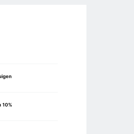
uigen
im 10%