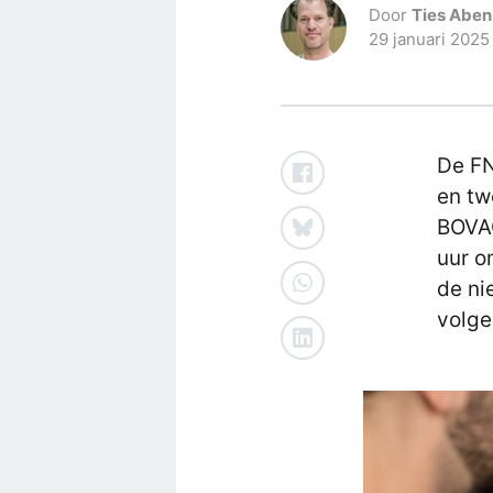
Door
Ties Aben
29 januari 2025
De FN
en tw
BOVAG
uur o
de ni
volge