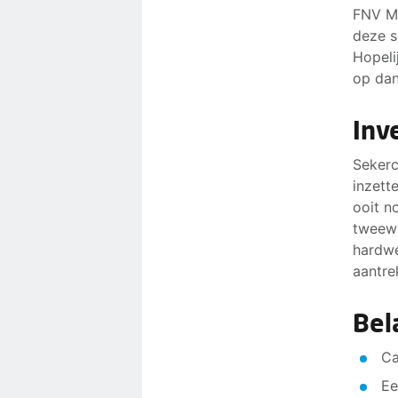
FNV Me
deze s
Hopeli
op dan
Inv
Sekerc
inzett
ooit n
tweewi
hardwe
aantre
Bel
Ca
Ee