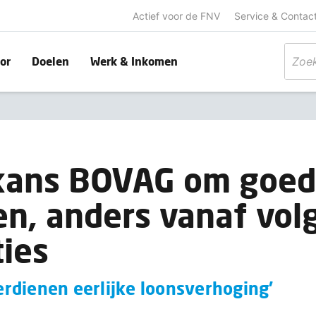
Actief voor de FNV
Service & Contac
or
Doelen
Werk & Inkomen
kans BOVAG om goed
en, anders vanaf vo
ies
rdienen eerlijke loonsverhoging'