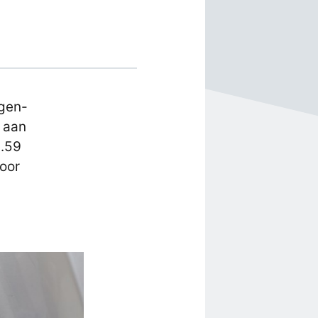
igen-
 aan
3.59
oor