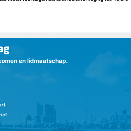
ag
inkomen en lidmaatschap.
urt
ief