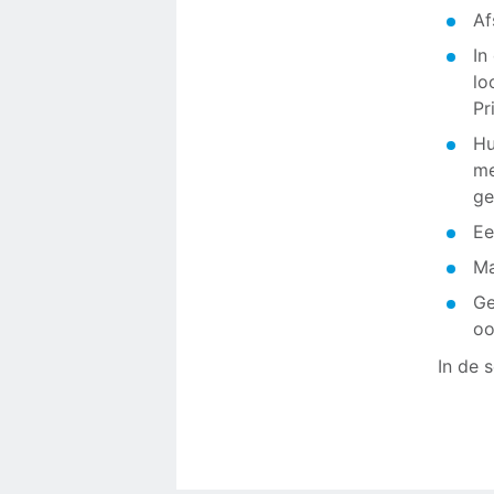
Af
In
lo
Pr
Hu
me
ge
Ee
Ma
Ge
oo
In de 