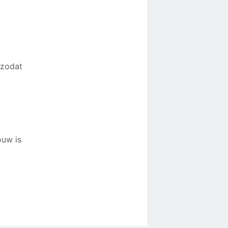
 zodat
ouw is