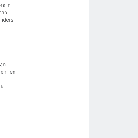
rs in
cao.
anders
dan
gen- en
ok