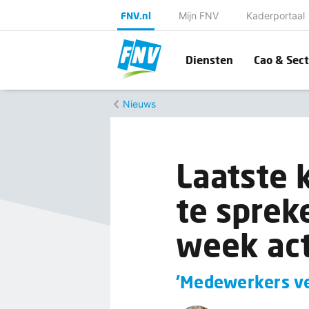
FNV.nl
Mijn FNV
Kaderportaal
Diensten
Cao & Sect
Nieuws
Laatste 
te sprek
week act
'Medewerkers ve