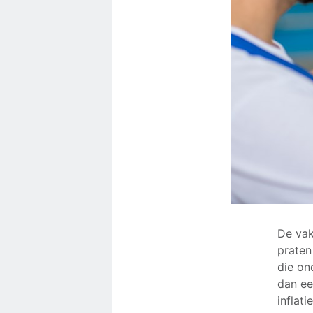
De vak
praten
die on
dan ee
inflat