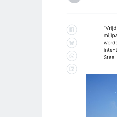
“Vrij
mijlp
worde
inten
Steel