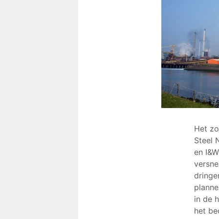
Het zo
Steel 
en I&W
versne
dringe
planne
in de h
het be