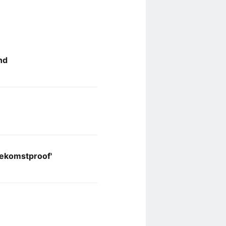
and
oekomstproof'