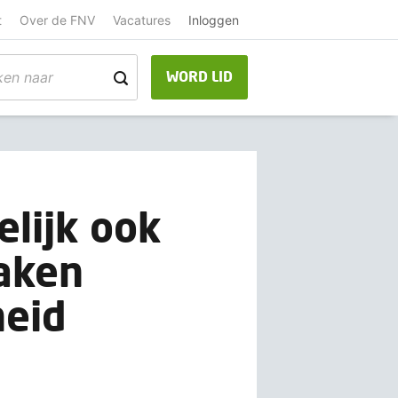
t
Over de FNV
Vacatures
Inloggen
WORD LID
elijk ook
aken
heid