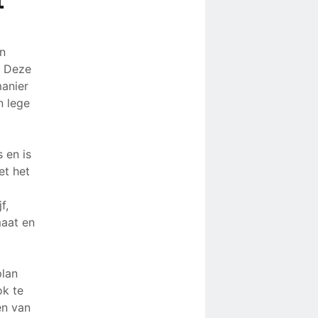
1
en
. Deze
manier
n lege
 en is
et het
f,
maat en
plan
ok te
en van