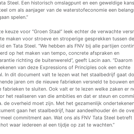
ta Steel. Een historisch omslagpunt en een geweldige kan
teel om als aanjager van de waterstofeconomie een belangr
gaan spelen.”
e keuze voor “Groen Staal” leek echter de verwachte versn
 te maken voor stroeve en stroperige gesprekken tussen d
id en Tata Steel. “We hebben als FNV bij alle partijen conti
rd op het maken van tempo, concrete afspraken en
arantie richting de buitenwereld”, geeft Lacin aan. “Daarom 
ekenen van deze Expressions of Principles ook een echte
al. In dit document valt te lezen wat het staalbedrijf gaat d
ende jaren om de nieuwe fabrieken versneld te bouwen e
e fabrieken te sluiten. Ook valt er te lezen welke zaken er 
oor het realiseren van die ambities en dat er steun en comm
a. de overheid moet zijn. Met het gezamenlijk ondertekene
cument gaan het staalbedrijf, haar aandeelhouder én de ov
rmeel commitment aan. Wat ons als FNV Tata Steel betreft 
chot waar iedereen al een tijdje op zat te wachten.”