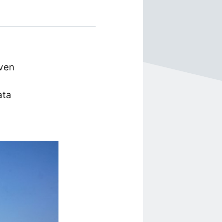
even
ata