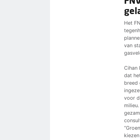
FNV
gel
Het FN
tegenh
planne
van st
gasve
Cihan 
dat he
breed 
ingeze
voor d
milieu
gezame
consul
“Groen
kiezen