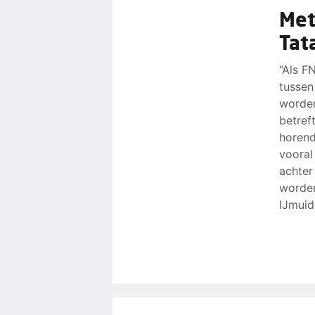
Met
Tat
“Als F
tussen
worden
betref
horend
vooral
achter
worden
IJmuide