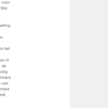
s voor
ijke
elling
e
nu
is het
oen in
n de
nodig
itment
n van
erheid
hét