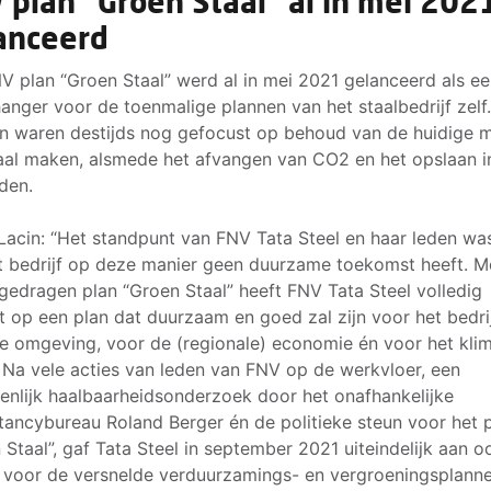
 plan “Groen Staal” al in mei 202
anceerd
V plan “Groen Staal” werd al in mei 2021 gelanceerd als e
anger voor de toenmalige plannen van het staalbedrijf zelf
n waren destijds nog gefocust op behoud van de huidige 
aal maken, alsmede het afvangen van CO2 en het opslaan i
lden.
Lacin: “Het standpunt van FNV Tata Steel en haar leden was
t bedrijf op deze manier geen duurzame toekomst heeft. M
gedragen plan “Groen Staal” heeft FNV Tata Steel volledig
t op een plan dat duurzaam en goed zal zijn voor het bedrij
e omgeving, voor de (regionale) economie én voor het kli
. Na vele acties van leden van FNV op de werkvloer, een
nlijk haalbaarheidsonderzoek door het onafhankelijke
tancybureau Roland Berger én de politieke steun voor het 
 Staal”, gaf Tata Steel in september 2021 uiteindelijk aan o
 voor de versnelde verduurzamings- en vergroeningsplann