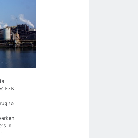
ta
ies EZK
rug te
werken
ers in
r