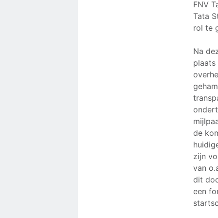
FNV Ta
Tata S
rol te 
Na dez
plaats
overhe
gehame
transp
ondert
mijlpa
de kom
huidig
zijn v
van o.
dit do
een fo
starts