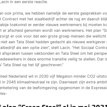
Lacin in een eerste reactie.
an ook prima, we hebben namelijk de eerste gesprekken vo
l Contract met het staalbedrijf achter de rug en daaruit blij
nabije toekomst er eerder nieuwe werknemers bij moeten 
t er afscheid genomen wordt van werknemers. Het plan “G
 zorgt er ook voor dat een grote groep mensen die wellicht
 niet aan Tata Steel hadden gedacht als nieuwe werkgever
albedrijf als een optie zien”, stelt Lacin. “Het Sociaal Contra
t afspraken tussen vakbonden en Tata Steel om het perspe
edewerkers in deze enorme transitie veilig te stellen. Dat i
V Tata Steel op het lijf geschreven.”
Steel Nederland wil in 2030 vijf Megaton minder CO2 uitsto
t in 2045 klimaatneutraal te zijn. Daarnaast zijn extra ambit
erbetering van de leefomgeving opgenomen in de Expressi
ples-