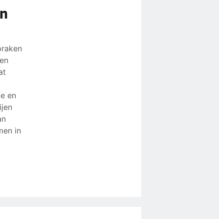
en
praken
ten
at
ie en
ijen
an
men in