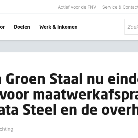
Actief voor de FNV
Service & Contac
or
Doelen
Werk & Inkomen
 Groen Staal nu eind
 voor maatwerkafspr
ata Steel en de over
chting