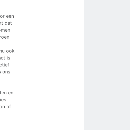
or een
kt dat
komen
roen
 nu ook
ct is
ctief
s ons
ten en
ies
on of