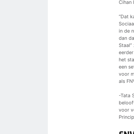
Cihan 
“Dat k
Sociaa
in de 
dan da
Staal”
eerder
het sta
een se
voor m
als FN
-Tata 
beloof
voor v
Princi