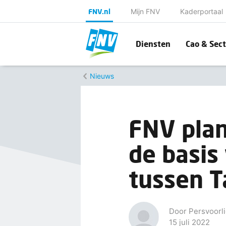
FNV.nl
Mijn FNV
Kaderportaal
Diensten
Cao & Sect
Nieuws
FNV plan
de basis
tussen T
Door Persvoorli
15 juli 2022