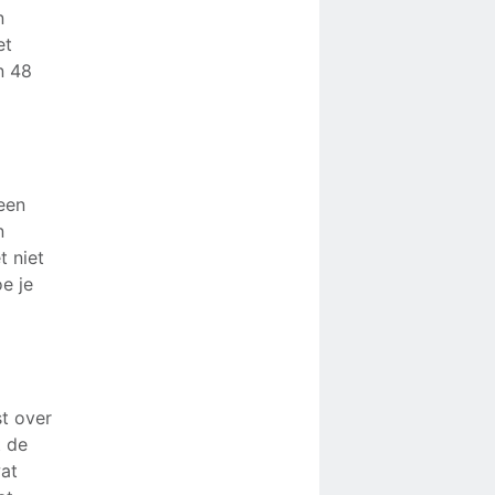
n
et
n 48
 een
n
t niet
oe je
st over
t de
wat