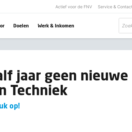
Actief voor de FNV
Service & Contac
or
Doelen
Werk & Inkomen
alf jaar geen nieuwe
n Techniek
uk op!