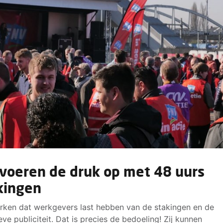
voeren de druk op met 48 uurs
kingen
ken dat werkgevers last hebben van de stakingen en de
eve publiciteit. Dat is precies de bedoeling! Zij kunnen