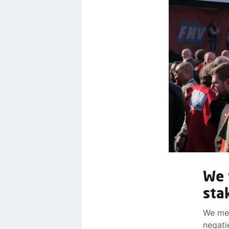
We 
sta
We mer
negati