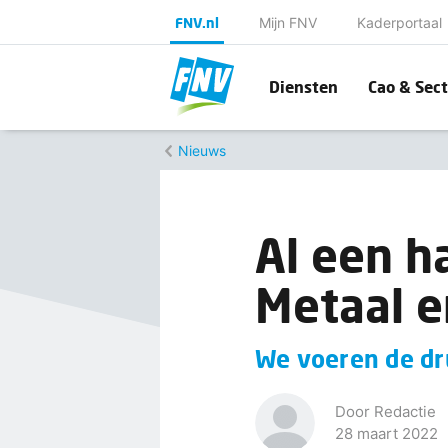
FNV.nl
Mijn FNV
Kaderportaal
Diensten
Cao & Sect
Nieuws
Al een h
Metaal e
We voeren de dr
Door Redactie
28 maart 2022