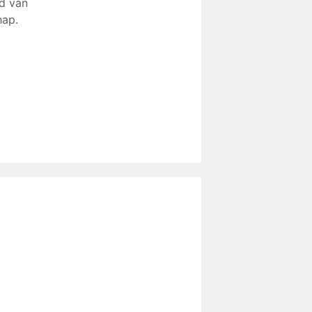
id van
hap.