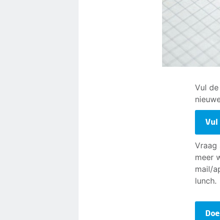
Vul de
nieuw
Vul
Vraag 
meer w
mail/a
lunch.
Doe