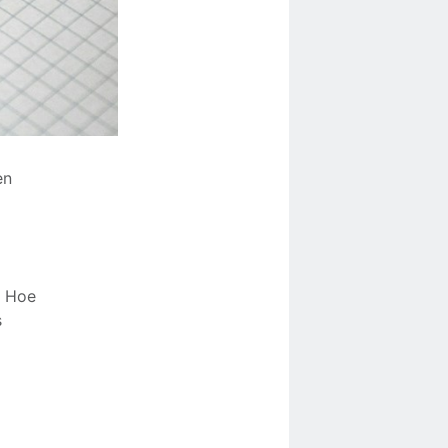
en
. Hoe
s