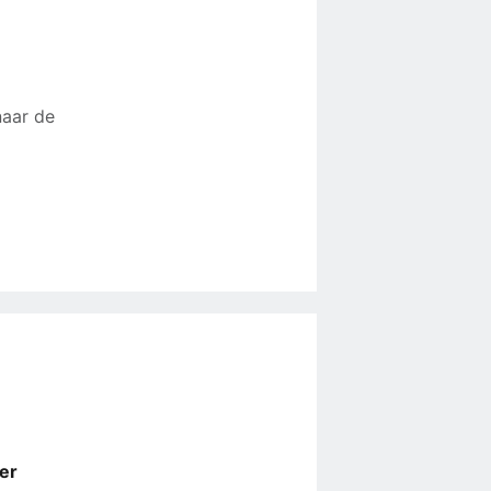
naar de
er