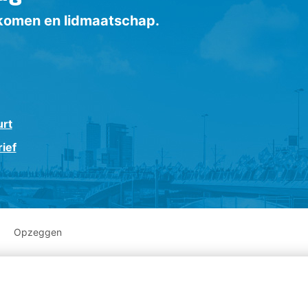
inkomen en lidmaatschap.
urt
ief
Opzeggen