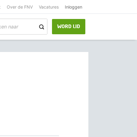
t
Over de FNV
Vacatures
Inloggen
WORD LID