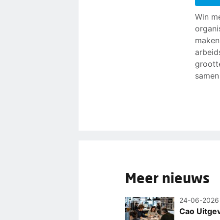
Win me
organi
maken 
arbeid
groott
samen 
Meer nieuws
24-06-2026
Cao Uitgev