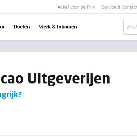
Actief voor de FNV
Service & Contac
or
Doelen
Werk & Inkomen
cao Uitgeverijen
ngrijk?