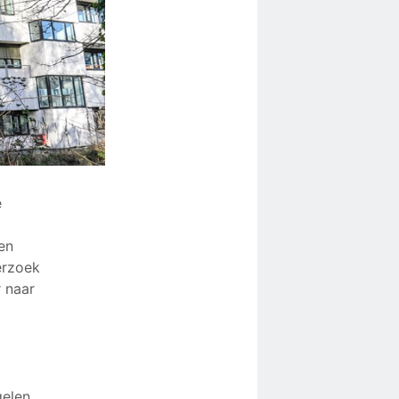
e
en
erzoek
r naar
gelen