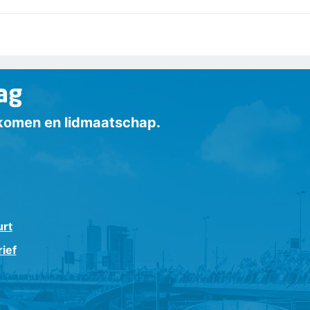
ag
inkomen en lidmaatschap.
urt
ief