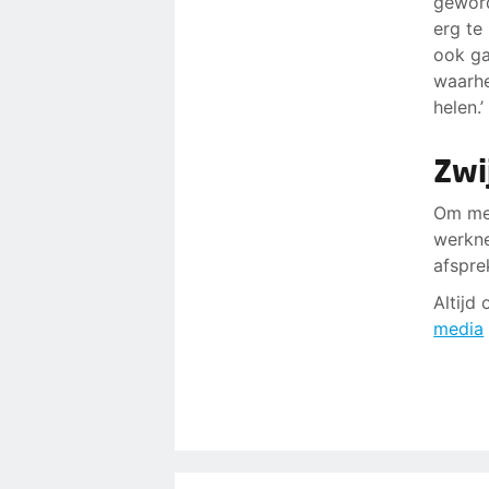
geword
erg te
ook ga
waarhe
helen.’
Zwi
Om men
werkn
afspre
Altijd
media