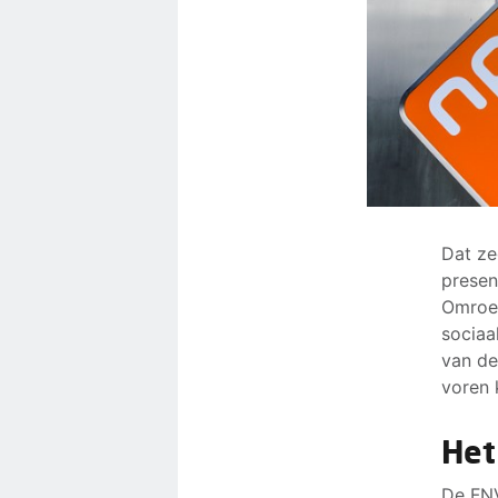
Dat ze
presen
Omroep
sociaa
van de
voren 
Het
De FNV