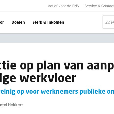
Actief voor de FNV
Service & Contac
or
Doelen
Werk & Inkomen
tie op plan van aan
lige werkvloer
weinig op voor werknemers publieke o
intel Hekkert