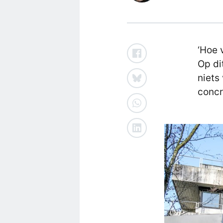
‘Hoe 
Op di
niets
concr