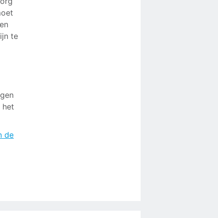
zorg
moet
een
jn te
agen
 het
n de