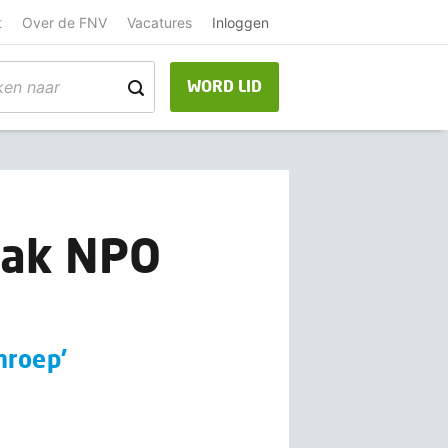
t
Over de FNV
Vacatures
Inloggen
WORD LID
pak NPO
mroep'