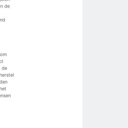
jn de
end
r om
ol
t de
herstel
 dan
het
ensen