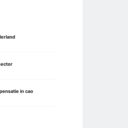
derland
sector
ensatie in cao