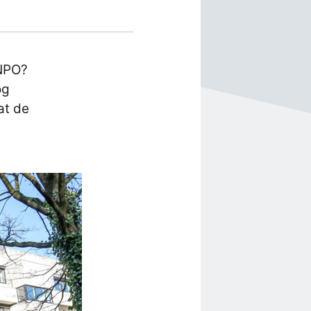
 NPO?
og
at de