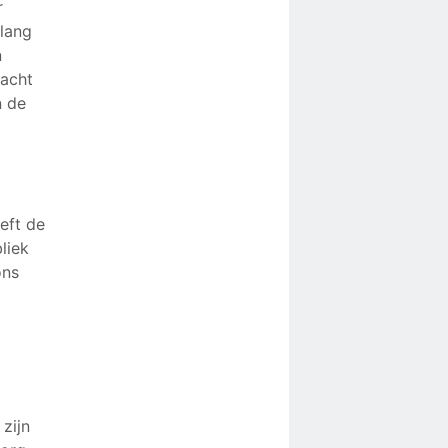
r
 lang
n
macht
n de
eft de
liek
ons
zijn