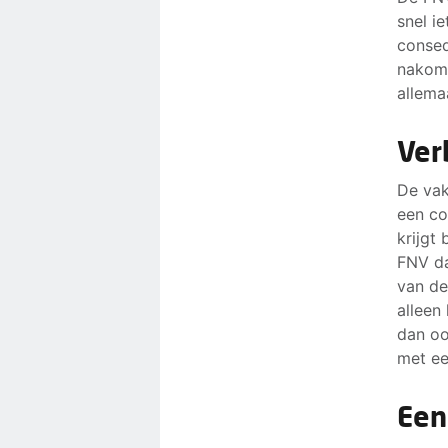
snel i
conseq
nakome
allemaa
Ver
De vak
een co
krijgt
FNV da
van de
alleen
dan oo
met ee
Een