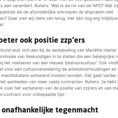
ets aan verandert. Ruiters: ‘Wat is de rol van de NPO? Wat zi
uenties als de afzonderlijke omroepen de afspraken niet
n? Daar zien wij niets van terug. Het lijkt nog erg vrijblijv
l.’
beter ook positie zzp'ers
bond sluit zich aan bij de aanbeveling van Mariëtte Hame
mmissie van deskundigen in te stellen die een belangrijke r
 bij het realiseren van een nieuwe ‘bestuurscultuur’. Ook vind
t voor een cultuurverandering de arbeidsverhoudingen en 
 machtsbalans verbeterd moeten worden. Dat gaat verder
 het aanbieden van meer vaste contracten. Ruiters: ‘Je hebt 
k over het verbeteren van de positie van zzp’ers en van m
n contract voor onbepaalde tijd.’
 onafhankelijke tegenmacht