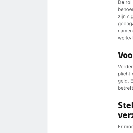
De rol
benoem
zijn s
gebaga
namens
werkvl
Voo
Verder
plicht
geld. 
betreft
Ste
ver
Er moe