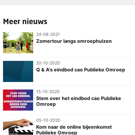
onvoldoende. Alles wordt duurder, dit bod maakt dat
niet goed.
Meer nieuws
Wat vraagt de FNV?
24-08-2021
5% loonsverhoging per 12 maanden.
Zomertour langs omroephuizen
Naast de koopkracht willen wij duidelijke afspraken
in deze cao voor meer werkzekerheid, minder
werkdruk en een eerlijke beloning.
20-10-2020
Q & A's eindbod cao Publieke Omroep
15-10-2020
Stem over het eindbod cao Publieke
Omroep
05-10-2020
Kom naar de online bijeenkomst
Publieke Omroep