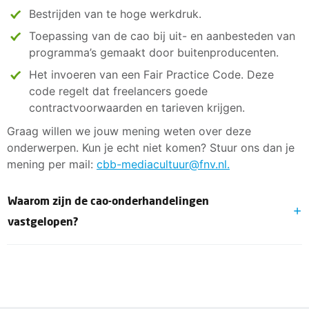
Bestrijden van te hoge werkdruk.
Toepassing van de cao bij uit- en aanbesteden van
programma’s gemaakt door buitenproducenten.
Het invoeren van een Fair Practice Code. Deze
code regelt dat freelancers goede
contractvoorwaarden en tarieven krijgen.
Graag willen we jouw mening weten over deze
onderwerpen. Kun je echt niet komen? Stuur ons dan je
mening per mail:
cbb-mediacultuur@fnv.nl.
Waarom zijn de cao-onderhandelingen
vastgelopen?
Op koopkracht is het nog te mager. Jij werkt hard aan
goed gewaardeerde programma’s. Daar moet ook een
goede beloning tegenover staan. De werkgevers bieden
1,5 % en een eenmalige uitkering van 2%. Dit vinden wij