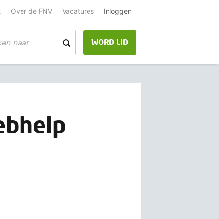
t
Over de FNV
Vacatures
Inloggen
WORD LID
ebhelp