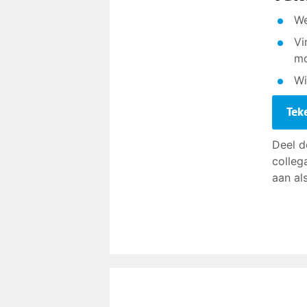
We
Vi
mo
Wi
Tek
Deel d
colleg
aan al