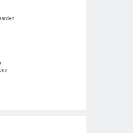
waarden
r
 pas