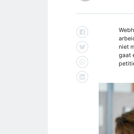
Webhe
arbei
niet 
gaat 
petiti