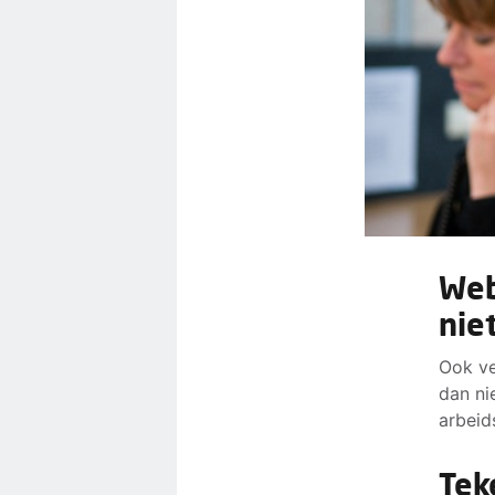
Web
nie
Ook ve
dan ni
arbeid
Tek