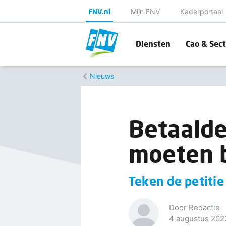
FNV.nl
Mijn FNV
Kaderportaal
Diensten
Cao & Sect
Nieuws
Betaalde
moeten b
Teken de petitie
Door Redactie
4 augustus 202