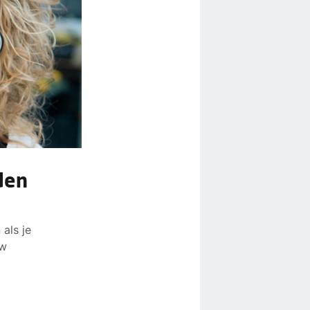
den
als je
uw