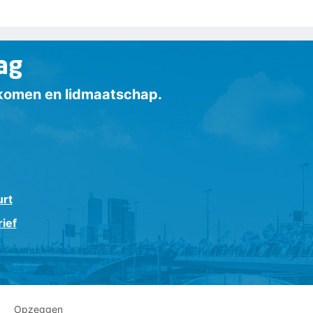
ag
inkomen en lidmaatschap.
urt
ief
Opzeggen