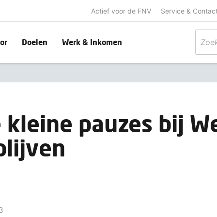
Actief voor de FNV
Service & Contac
or
Doelen
Werk & Inkomen
 kleine pauzes bij W
lijven
3