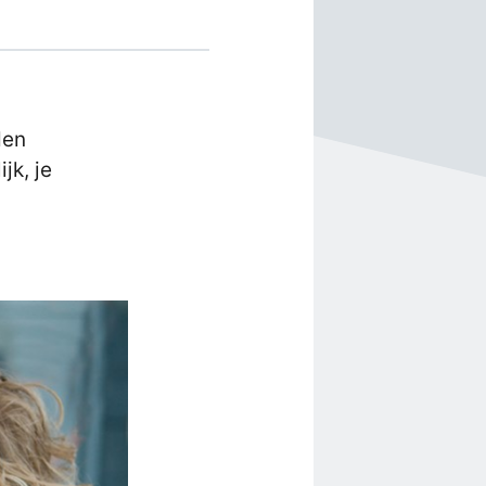
den
jk, je