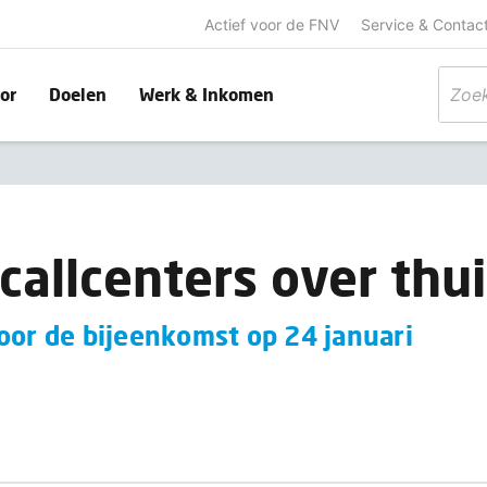
Actief voor de FNV
Service & Contac
or
Doelen
Werk & Inkomen
callcenters over th
oor de bijeenkomst op 24 januari