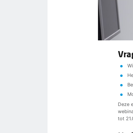
Vra
Wi
He
Be
Mo
Deze e
webina
tot 21.