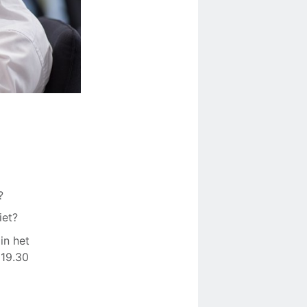
k?
iet?
in het
 19.30