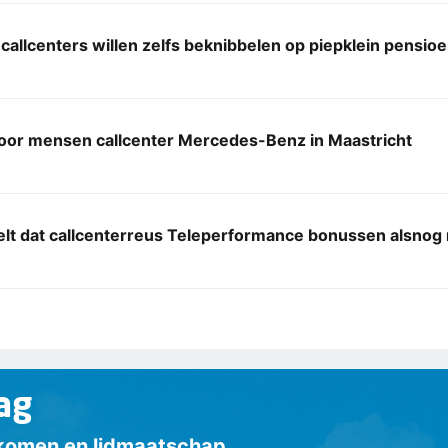
 callcenters willen zelfs beknibbelen op piepklein pens
voor mensen callcenter Mercedes-Benz in Maastricht
elt dat callcenterreus Teleperformance bonussen alsnog
ag
inkomen en lidmaatschap.