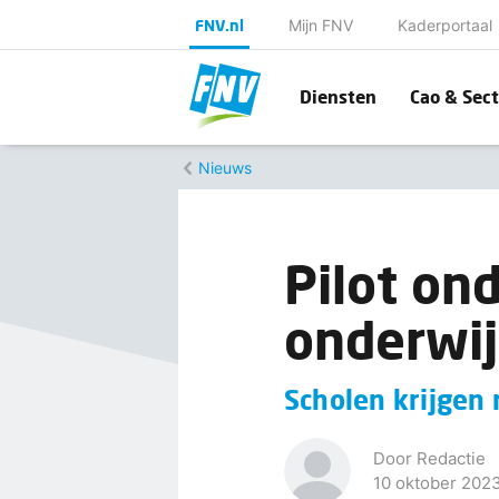
FNV.nl
Mijn FNV
Kaderportaal
Diensten
Cao & Sect
Nieuws
Pilot ond
onderwij
Scholen krijgen
Door Redactie
10 oktober 202