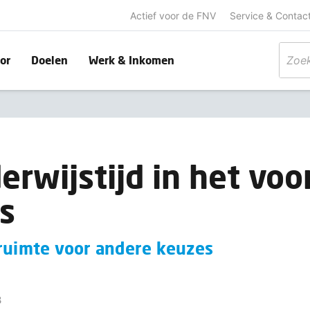
Actief voor de FNV
Service & Contac
or
Doelen
Werk & Inkomen
erwijstijd in het vo
s
 ruimte voor andere keuzes
3