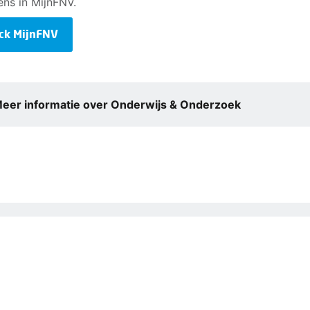
ns in MijnFNV.
ck MijnFNV
eer informatie over Onderwijs & Onderzoek