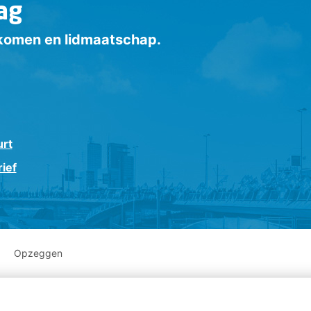
ag
inkomen en lidmaatschap.
urt
ief
Opzeggen