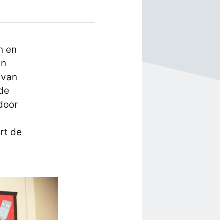
n en
In
 van
 de
door
rt de