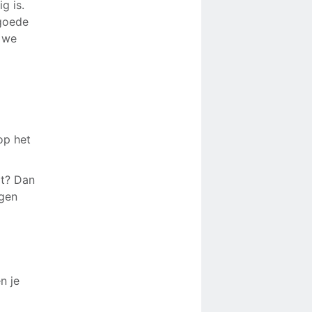
g is.
 goede
 we
op het
ot? Dan
ngen
n je