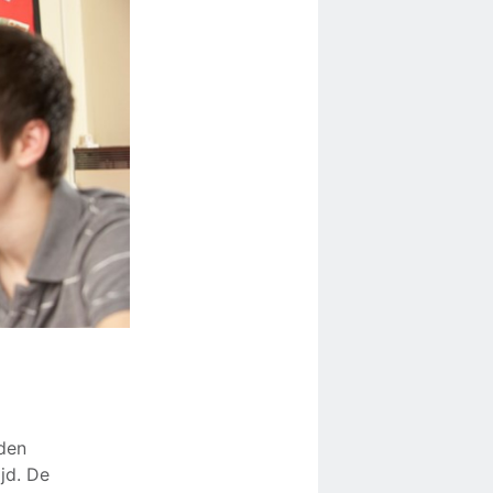
nden
ijd. De