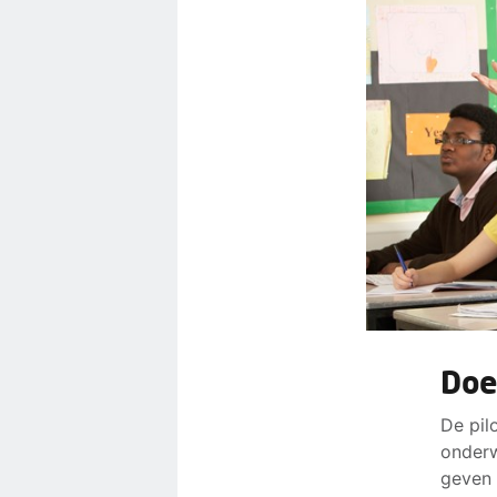
Doe
De pil
onderw
geven 