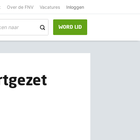
t
Over de FNV
Vacatures
Inloggen
WORD LID
ortgezet