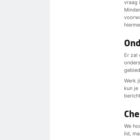
vraag 
Minder
voorwa
hierme
Ond
Er zal
onders
gebied
Werk j
kun je
berich
Che
We hou
lid, m