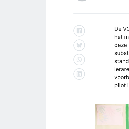
De VO
het m
deze 
subst
stand
lerar
voorb
pilot