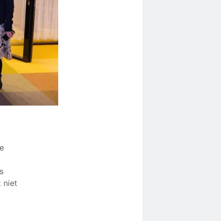
De
s
 niet