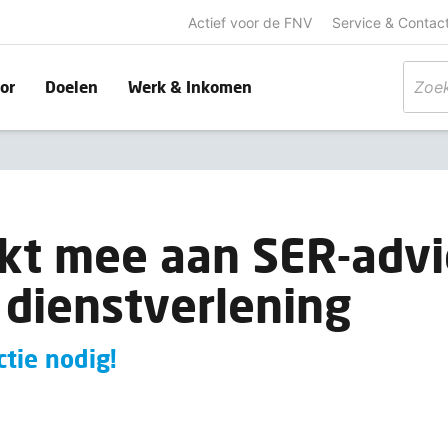
Actief voor de FNV
Service & Contac
or
Doelen
Werk & Inkomen
kt mee aan SER-advi
 dienstverlening
tie nodig!