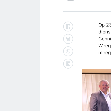
Op 23
diens
Genn
Weeg
meege