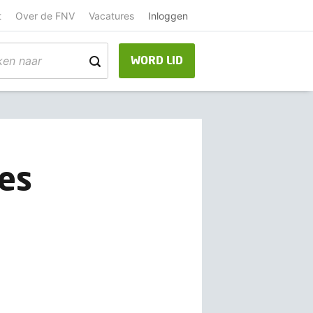
t
Over de FNV
Vacatures
Inloggen
WORD LID
es