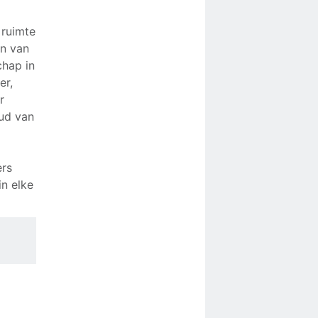
 ruimte
en van
chap in
er,
r
oud van
ers
in elke