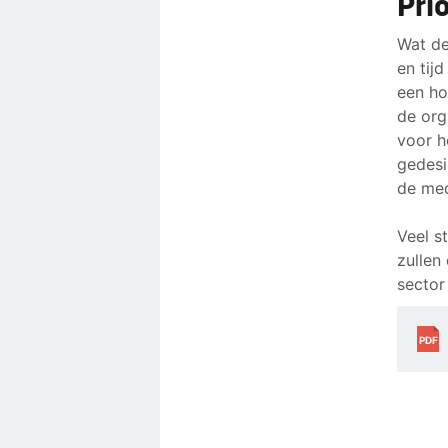
Pri
Wat de
en tij
een ho
de org
voor h
gedesi
de med
Veel s
zullen
sector
PDF