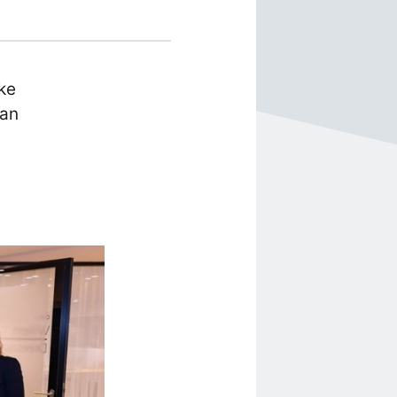
ke
Van