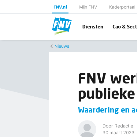
FNV.nl
Mijn FNV
Kaderportaal
Diensten
Cao & Sect
Nieuws
FNV wer
publieke
Waardering en ac
Door Redactie
30 maart 2023