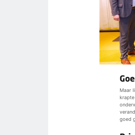
Goe
Maar l
krapte
onderw
verand
goed g