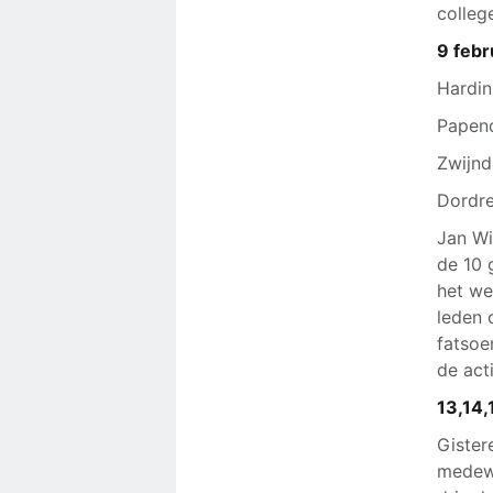
colle
9 febr
Hardin
Papend
Zwijnd
Dordre
Jan Wi
de 10 
het we
leden 
fatsoe
de act
13,14,
Gister
medewe