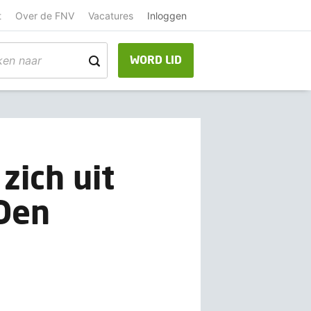
t
Over de FNV
Vacatures
Inloggen
WORD LID
zich uit
 Den