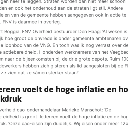
agen neer te leggen. Straten worden dan niet meer schoon
en en ook het onderhoud aan de straten ligt stil. Andere
elen van de gemeente hebben aangegeven ook in actie te 
 FNV is daarmee in overleg.
rt Boggia, FNV Overheid bestuurder Den Haag: ‘Al weken is
ijk hoe groot de onvrede is onder gemeente ambtenaren ov
ge loonbod van de VNG. En toch was ik nog verrast over d
 actiebereidheid. Honderden werknemers van het Veegbedr
 naar de bijeenkomsten bij de drie grote depots. Ruim 10
ewerkers hebben zich gisteren als lid aangesloten bij de F
ze zien dat ze sámen sterker staan!’
ereen voelt de hoge inflatie en h
kdruk
erheid cao-onderhandelaar Marieke Manschot: ‘De
ereidheid is groot. Iedereen voelt de hoge inflatie en de ho
uk. ‘Onze cao-eisen zijn duidelijk. Wij eisen onder meer 12