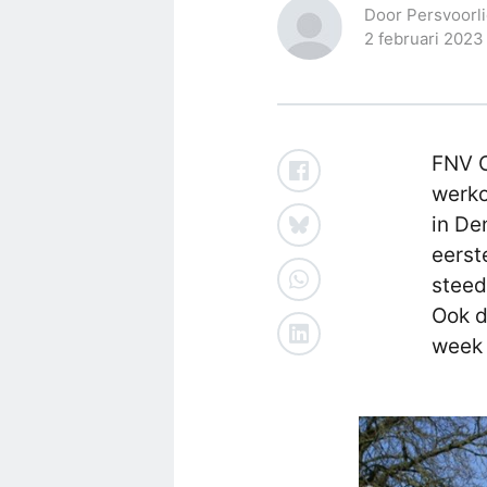
Door Persvoorli
2 februari 2023
FNV O
werko
in De
eerst
steed
Ook d
week 