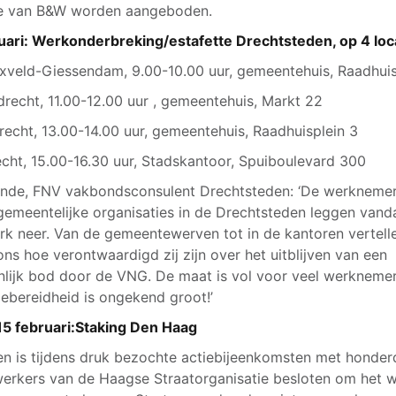
ge van B&W worden aangeboden.
uari: Werkonderbreking/estafette Drechtsteden, op 4 loc
xveld-Giessendam, 9.00-10.00 uur, gemeentehuis, Raadhuis
recht, 11.00-12.00 uur , gemeentehuis, Markt 22
recht, 13.00-14.00 uur, gemeentehuis, Raadhuisplein 3
cht, 15.00-16.30 uur, Stadskantoor, Spuiboulevard 300
nde, FNV vakbondsconsulent Drechtsteden: ‘De werkneme
gemeentelijke organisaties in de Drechtsteden leggen van
rk neer. Van de gemeentewerven tot in de kantoren vertell
ons hoe verontwaardigd zij zijn over het uitblijven van een
nlijk bod door de VNG. De maat is vol voor veel werkneme
iebereidheid is ongekend groot!’
15 februari:Staking Den Haag
en is tijdens druk bezochte actiebijeenkomsten met honde
rkers van de Haagse Straatorganisatie besloten om het 