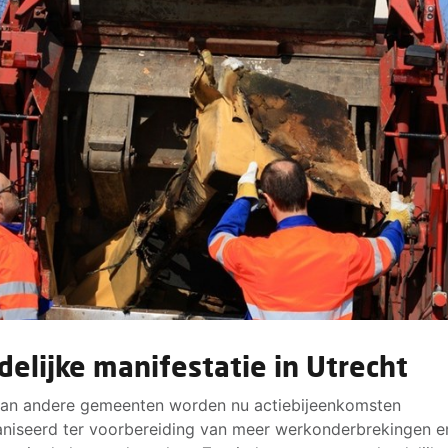
delijke manifestatie in Utrecht
 van andere gemeenten worden nu actiebijeenkomsten
niseerd ter voorbereiding van meer werkonderbrekingen e