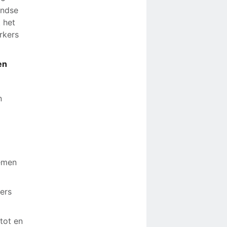
ondse
t het
rkers
en
n
n
nemen
ers
tot en