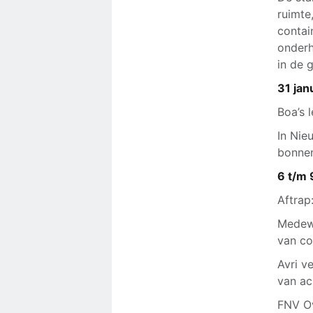
ruimte
contai
onderh
in de 
31 jan
Boa’s 
In Nie
bonnen
6 t/m 
Aftrap
Medewe
van co
Avri v
van ac
FNV Ov