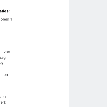
aties:
plein 1
rs van
daag
en
rs en
rden
werk