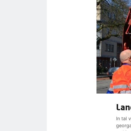
Lan
In tal
georga