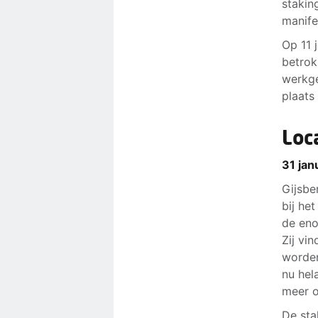
stakin
manife
Op 11 
betro
werkge
plaats
Loc
31 jan
Gijsbe
bij he
de eno
Zij vi
worden
nu hel
meer o
De sta