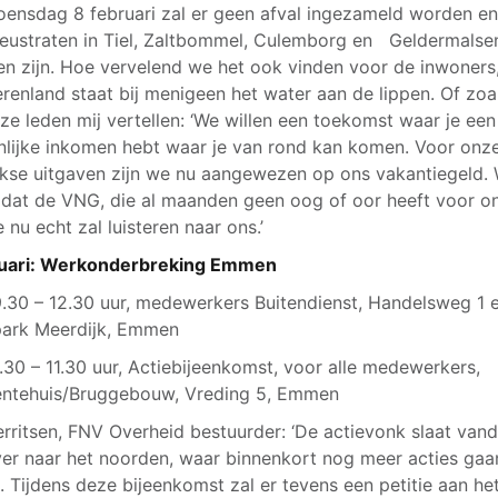
ensdag 8 februari zal er geen afval ingezameld worden en
ieustraten in Tiel, Zaltbommel, Culemborg en Geldermalse
en zijn. Hoe vervelend we het ook vinden voor de inwoners
ierenland staat bij menigeen het water aan de lippen. Of zoa
ze leden mij vertellen: ‘We willen een toekomst waar je een
nlijke inkomen hebt waar je van rond kan komen. Voor onz
jkse uitgaven zijn we nu aangewezen op ons vakantiegeld.
dat de VNG, die al maanden geen oog of oor heeft voor o
e nu echt zal luisteren naar ons.’
ruari: Werkonderbreking Emmen
.30 – 12.30 uur, medewerkers Buitendienst, Handelsweg 1 
park Meerdijk, Emmen
.30 – 11.30 uur, Actiebijeenkomst, voor alle medewerkers,
ntehuis/Bruggebouw, Vreding 5, Emmen
erritsen, FNV Overheid bestuurder: ‘De actievonk slaat van
er naar het noorden, waar binnenkort nog meer acties gaa
. Tijdens deze bijeenkomst zal er tevens een petitie aan he