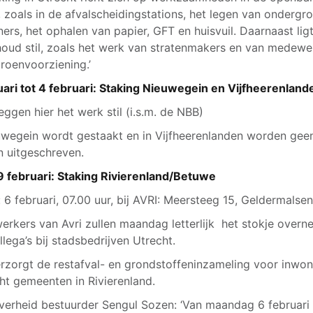
, zoals in de afvalscheidingstations, het legen van ondergr
ners, het ophalen van papier, GFT en huisvuil. Daarnaast lig
oud stil, zoals het werk van stratenmakers en van medewe
groenvoorziening.’
uari tot 4 februari: Staking Nieuwegein en Vijfheerenland
leggen hier het werk stil (i.s.m. de NBB)
uwegein wordt gestaakt en in Vijfheerenlanden worden gee
 uitgeschreven.
9 februari: Staking Rivierenland/Betuwe
: 6 februari, 07.00 uur, bij AVRI: Meersteeg 15, Geldermalse
rkers van Avri zullen maandag letterlijk het stokje over
llega’s bij stadsbedrijven Utrecht.
erzorgt de restafval- en grondstoffeninzameling voor inwon
ht gemeenten in Rivierenland.
erheid bestuurder Sengul Sozen: ‘Van maandag 6 februari 