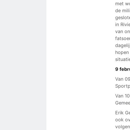
met wo
de mil
geslot
in Riv
van on
fatsoe
dageli
hopen 
situati
9 feb
Van 09
Sport
Van 10
Gemee
Erik G
ook ov
volgen