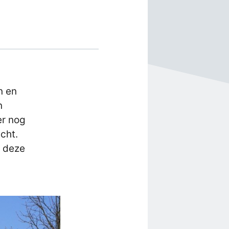
n en
n
er nog
cht.
n deze