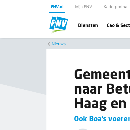
FNV.nl
Mijn FNV
Kaderportaal
Diensten
Cao & Sect
Nieuws
Gemeente
naar Bet
Haag en
Ook Boa’s voere