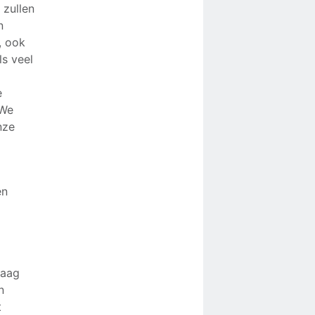
 zullen
n
, ook
ls veel
e
 We
nze
en
daag
n
t