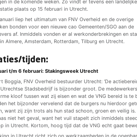
gen in de komende weken. Zo vindt er tevens een landelijk
statie plaats op 15 februari in Utrecht.
januari liep het ultimatum van FNV Overheid en de overige
kken bonden voor een nieuwe cao Gemeenten/SGO aan de
vers af. Inmiddels vonden er al werkonderbrekingen en st
 in Almere, Amsterdam, Rotterdam, Tilburg en Utrecht.
aties/tijden:
uari t/m 6 februari: Stakingsweek Utrecht
rt Boggia, FNV Overheid bestuurder Utrecht: ‘De actieberei
t Utrechtse Stadsbedrijf is bijzonder groot. De medewerkers
rme kloof tussen wat zij eisen en wat de VNG bereid is te 
nden het bijzonder vervelend dat de burgers nu hierdoor get
, want zij zijn trots als hun stad schoon, groen en veilig is.
aas niet het geval, want het vuil stapelt zich inmiddels stee
p in Utrecht. Kortom, hoog tijd dat de VNG echt gaat bew
king in Utrecht richt zich op werkzaamheden in de openba