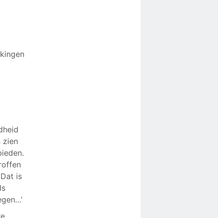
e
akingen
dheid
 zien
bieden.
roffen
 Dat is
ds
egen…’
re