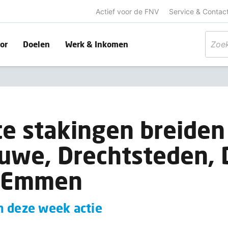
Actief voor de FNV
Service & Contac
or
Doelen
Werk & Inkomen
 stakingen breiden 
uwe, Drechtsteden,
 Emmen
n deze week actie