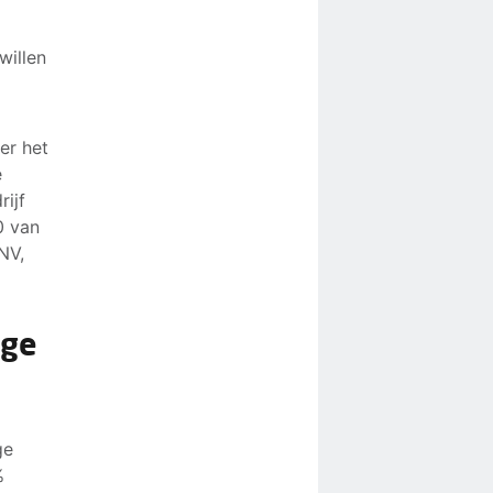
willen
er het
e
ijf
0 van
NV,
oge
ge
%