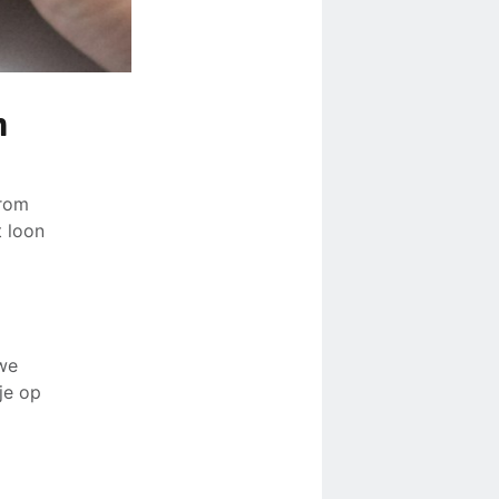
n
arom
t loon
we
je op