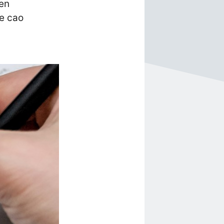
en
e cao