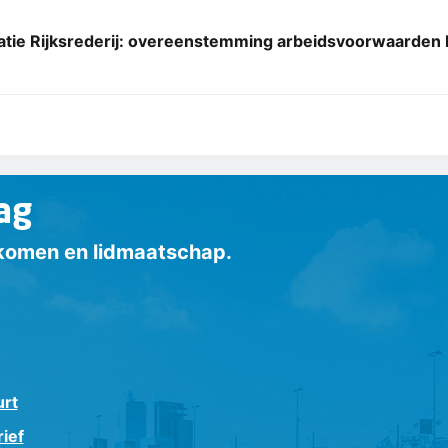
atie Rijksrederij: overeenstemming arbeidsvoorwaarden 
ag
inkomen en lidmaatschap.
urt
ief