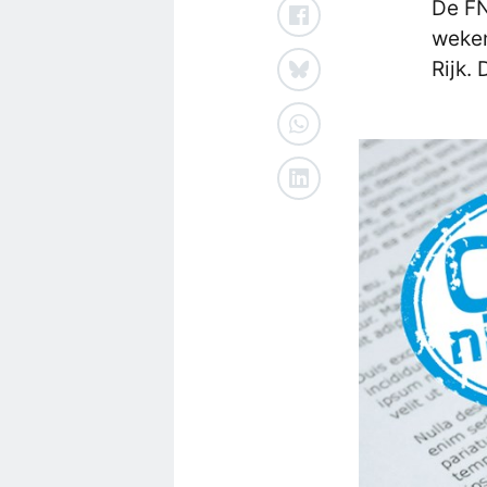
De FN
weken
Rijk. 