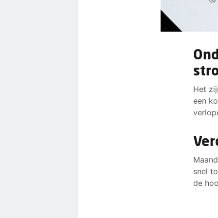
Ond
str
Het zi
een ko
verlop
Ver
Maanda
snel t
de hoo