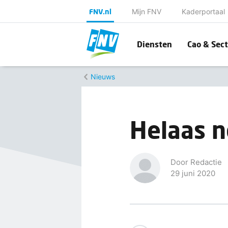
FNV.nl
Mijn FNV
Kaderportaal
Diensten
Cao & Sect
Nieuws
Helaas n
Door Redactie
29 juni 2020