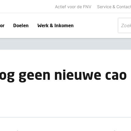
Actief voor de FNV
Service & Contac
or
Doelen
Werk & Inkomen
og geen nieuwe cao 