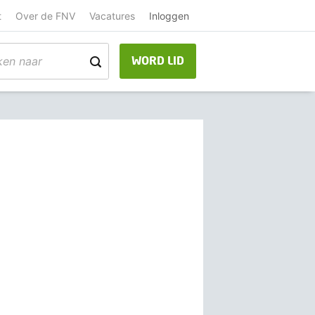
t
Over de FNV
Vacatures
Inloggen
WORD LID