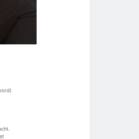
oord)
acht.
et