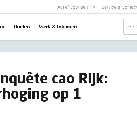
Actief voor de FNV
Service & Contac
or
Doelen
Werk & Inkomen
enquête cao Rijk:
rhoging op 1