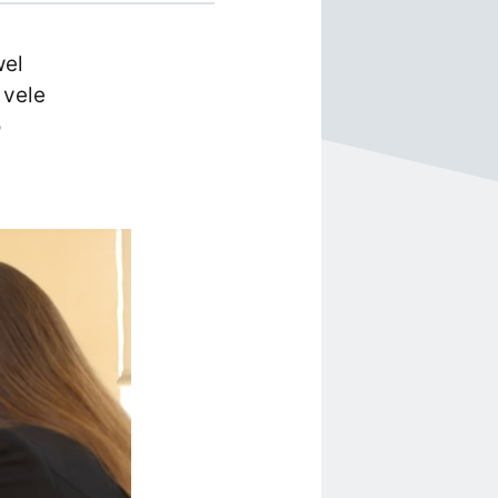
wel
 vele
o