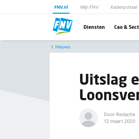
FNV.nl
Mijn FNV
Kaderportaal
Diensten
Cao & Sect
Nieuws
Uitslag 
Loonsve
Door Redactie
12 maart 2020