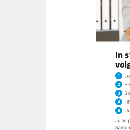
In s
vol
Lo
Ee
So
HR
Uu
Jullie
Samen 