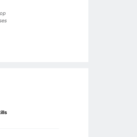
 op
ses
lls