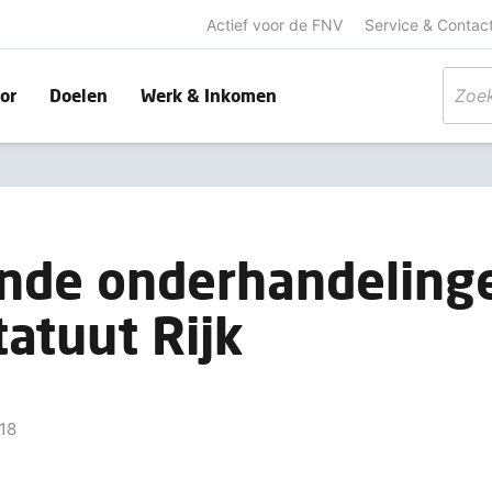
Actief voor de FNV
Service & Contac
or
Doelen
Werk & Inkomen
onde onderhandeling
tatuut Rijk
18