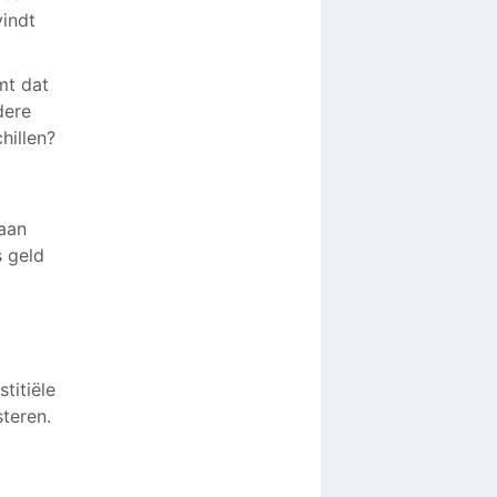
vindt
mt dat
dere
hillen?
 aan
s geld
titiële
steren.