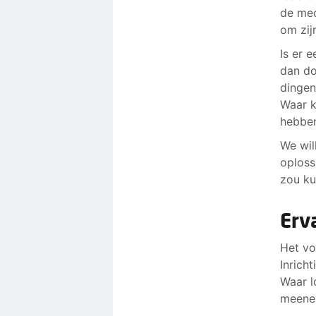
de med
om zij
Is er 
dan do
dingen
Waar k
hebbe
We wil
oploss
zou ku
Erv
Het vo
Inrich
Waar l
meenem