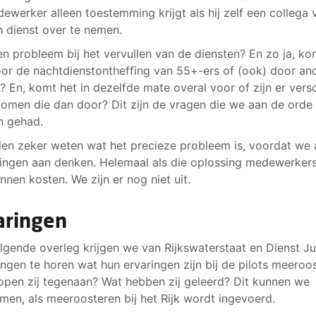
ewerker alleen toestemming krijgt als hij zelf een collega 
n dienst over te nemen.
een probleem bij het vervullen van de diensten? En zo ja, ko
or de nachtdienstontheffing van 55+-ers of (ook) door an
? En, komt het in dezelfde mate overal voor of zijn er versc
omen die dan door? Dit zijn de vragen die we aan de orde
n gehad.
len zeker weten wat het precieze probleem is, voordat we
ingen aan denken. Helemaal als die oplossing medewerker
nnen kosten. We zijn er nog niet uit.
aringen
lgende overleg krijgen we van Rijkswaterstaat en Dienst Jus
tingen te horen wat hun ervaringen zijn bij de pilots meeroo
open zij tegenaan? Wat hebben zij geleerd? Dit kunnen we
en, als meeroosteren bij het Rijk wordt ingevoerd.